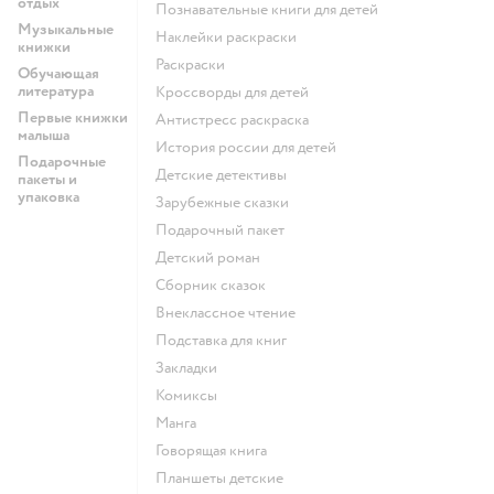
отдых
познавательные книги для детей
Музыкальные
наклейки раскраски
книжки
раскраски
Обучающая
литература
кроссворды для детей
Первые книжки
антистресс раскраска
малыша
история россии для детей
Подарочные
детские детективы
пакеты и
упаковка
зарубежные сказки
подарочный пакет
детский роман
сборник сказок
внеклассное чтение
подставка для книг
закладки
комиксы
манга
говорящая книга
Планшеты детские