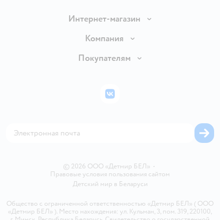
Интернет-магазин
Доставка и оплата
Компания
Обмен и возврат товара
Вакансии
Покупателям
Правила продажи
Подарочные карты
Политика конфиденциальности
Бонусные карты
Политика использования файлов cookie
ВКонтакте
Блог
Обратная связь
Магазины сети
Карта сайта
© 2026 ООО «Детмир БЕЛ»
•
Правовые условия пользования сайтом
Детский мир в
Беларуси
Общество с ограниченной ответственностью «Детмир БЕЛ» ( ООО
«Детмир БЕЛ» ). Место нахождения: ул. Кульман, 3, пом. 319, 220100,
г. Минск, Республика Беларусь. Свидетельство о государственной