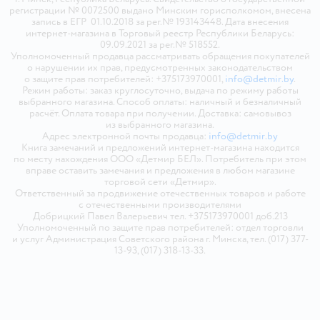
регистрации № 0072500 выдано Минским горисполкомом, внесена
запись в ЕГР 01.10.2018 за рег.№ 193143448. Дата внесения
интернет-магазина в Торговый реестр Республики Беларусь:
09.09.2021 за рег.№ 518552.
Уполномоченный продавца рассматривать обращения покупателей
о нарушении их прав, предусмотренных законодательством
о защите прав потребителей: +375173970001,
info@detmir.by
.
Режим работы: заказ круглосуточно, выдача по режиму работы
выбранного магазина. Способ оплаты: наличный и безналичный
расчёт. Оплата товара при получении. Доставка: самовывоз
из выбранного магазина.
Адрес электронной почты продавца:
info@detmir.by
Книга замечаний и предложений интернет-магазина находится
по месту нахождения ООО «Детмир БЕЛ». Потребитель при этом
вправе оставить замечания и предложения в любом магазине
торговой сети «Детмир».
Ответственный за продвижение отечественных товаров и работе
с отечественными производителями
Добрицкий Павел Валерьевич тел. +375173970001 доб.213
Уполномоченный по защите прав потребителей: отдел торговли
и услуг Администрация Советского района г. Минска, тел. (017) 377-
13-93, (017) 318-13-33.