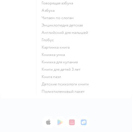
говорящая азбука
азбука
читаем по слогам
энциклопедия детская
английский для малышей
глобус
картинка книга
книжка умка
книжка для купания
книги для детей 3 лет
книга пазл
детские психологи книги
полиэтиленовый пакет
App Store
Google Play
AppGallery
RuStore