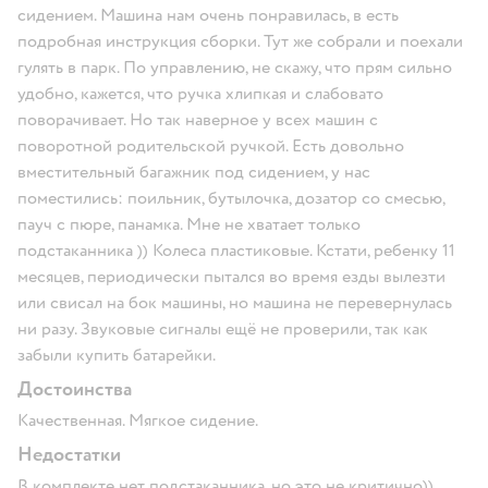
сидением. Машина нам очень понравилась, в есть
подробная инструкция сборки. Тут же собрали и поехали
гулять в парк. По управлению, не скажу, что прям сильно
удобно, кажется, что ручка хлипкая и слабовато
поворачивает. Но так наверное у всех машин с
поворотной родительской ручкой. Есть довольно
вместительный багажник под сидением, у нас
поместились: поильник, бутылочка, дозатор со смесью,
пауч с пюре, панамка. Мне не хватает только
подстаканника )) Колеса пластиковые. Кстати, ребенку 11
месяцев, периодически пытался во время езды вылезти
или свисал на бок машины, но машина не перевернулась
ни разу. Звуковые сигналы ещё не проверили, так как
забыли купить батарейки.
Достоинства
Качественная. Мягкое сидение.
Недостатки
В комплекте нет подстаканника, но это не критично))