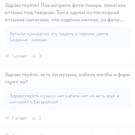
Здравствуйте! Посмотрела фото товара, почитала
отзывы под товаром. Там в одном из последних
отзывов написано, что сиденье мягкое, на фото
тоже похоже на мягкое. Заказала. Перешла на
Открыть вопрос
машинку красного цвета, а там в комментариях
Купили конкретно эту модель в черном цвете.
Сиденье - кожзам
пишут, что сидение пластиковое. В вопросах к
красной машинке вы тоже ответили, сто
пластиковое. В характеристиках и описании товара
1 ответ
3
про сидение ничего не написано вообще. В итоге
какое сидение на этой машинке: пластиковое или
Здравствуйте, есть ли музыка, кабель юизби и фары
мягкое? Спасибо.
горят ли?
Здравствуйте музыки нет кабель нет но есть звук и
Открыть вопрос
сигналит с батарейкой
1 ответ
2