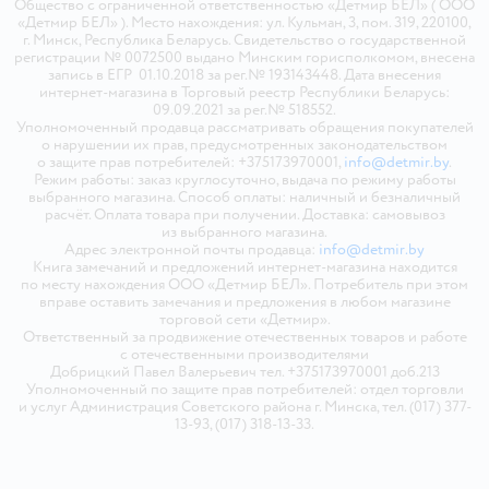
Общество с ограниченной ответственностью «Детмир БЕЛ» ( ООО
«Детмир БЕЛ» ). Место нахождения: ул. Кульман, 3, пом. 319, 220100,
г. Минск, Республика Беларусь. Свидетельство о государственной
регистрации № 0072500 выдано Минским горисполкомом, внесена
запись в ЕГР 01.10.2018 за рег.№ 193143448. Дата внесения
интернет-магазина в Торговый реестр Республики Беларусь:
09.09.2021 за рег.№ 518552.
Уполномоченный продавца рассматривать обращения покупателей
о нарушении их прав, предусмотренных законодательством
о защите прав потребителей: +375173970001,
info@detmir.by
.
Режим работы: заказ круглосуточно, выдача по режиму работы
выбранного магазина. Способ оплаты: наличный и безналичный
расчёт. Оплата товара при получении. Доставка: самовывоз
из выбранного магазина.
Адрес электронной почты продавца:
info@detmir.by
Книга замечаний и предложений интернет-магазина находится
по месту нахождения ООО «Детмир БЕЛ». Потребитель при этом
вправе оставить замечания и предложения в любом магазине
торговой сети «Детмир».
Ответственный за продвижение отечественных товаров и работе
с отечественными производителями
Добрицкий Павел Валерьевич тел. +375173970001 доб.213
Уполномоченный по защите прав потребителей: отдел торговли
и услуг Администрация Советского района г. Минска, тел. (017) 377-
13-93, (017) 318-13-33.