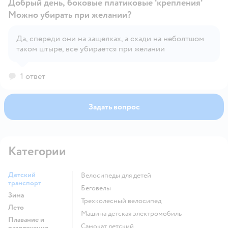
Добрый день, боковые платиковые 'крепления'
Можно убирать при желании?
Да, спереди они на защелках, а схади на неболтшом
Открыть вопрос
таком штыре, все убирается при желании
1 ответ
Задать вопрос
Категории
Детский
Велосипеды для детей
транспорт
Беговелы
Зима
Трехколесный велосипед
Лето
Машина детская электромобиль
Плавание и
Самокат детский
развлечения