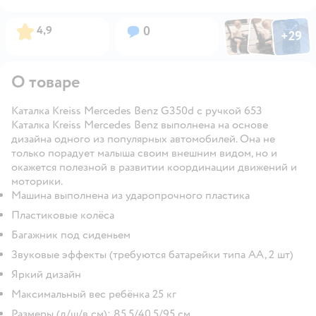
Фото по
Фото пользовател
Фото пользо
Рейтинг:
Вопросов:
4,9
0
+
29
Открыть га
О товаре
Каталка Kreiss Mercedes Benz G350d с ручкой 653
Каталка Kreiss Mercedes Benz выполнена на основе
дизайна одного из популярных автомобилей. Она не
только порадует малыша своим внешним видом, но и
окажется полезной в развитии координации движений и
моторики.
Машина выполнена из ударопрочного пластика
Пластиковые колёса
Багажник под сиденьем
Звуковые эффекты (требуются батарейки типа АА, 2 шт)
Яркий дизайн
Максимальный вес ребёнка 25 кг
Размеры (д/ш/в см): 85,5/40,5/95 см