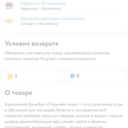
Забрать в 10 магазинах
Забрать в магазине
Через час — бесплатно
Экспресс-доставка из магазина
Экспресс-доставка из магазина
Сегодня
—
бесплатно
Условия возврата
Обменять или вернуть товар надлежащего качества
можно в течение 14 дней с момента покупки.
Рейтинг:
Вопросов:
5
0
О товаре
Красочный бизибук «Познаём мир» — это сочетание игры
и обучения для малышей. Вместе с интерактивной
книжкой ребёнок получит первые знания о жизни: изучит
цифры, разнообразную еду, узнает цвета и формы,
потренирует внимание, память, логику и мелкую