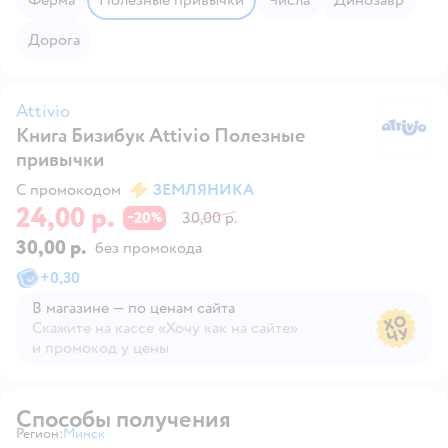
Дорога
Attivio
Книга Бизибук Attivio Полезные
At
привычки
С промокодом
ЗЕМЛЯНИКА
24,00 р.
20
30,00 р.
−
%
30,00 р.
без промокода
+
0,30
В магазине — по ценам сайта
Скажите на кассе «Хочу как на сайте»
и промокод у цены
В магазине — по ценам сайта
Способы получения
Регион:
Минск
Выбор адреса доставки.