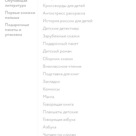
Обучающая
литература
кроссворды для детей
Первые книжки
антистресс раскраска
малыша
история россии для детей
Подарочные
детские детективы
пакеты и
упаковка
зарубежные сказки
подарочный пакет
детский роман
сборник сказок
внеклассное чтение
подставка для книг
закладки
комиксы
манга
говорящая книга
Планшеты детские
говорящая азбука
азбука
читаем по слогам