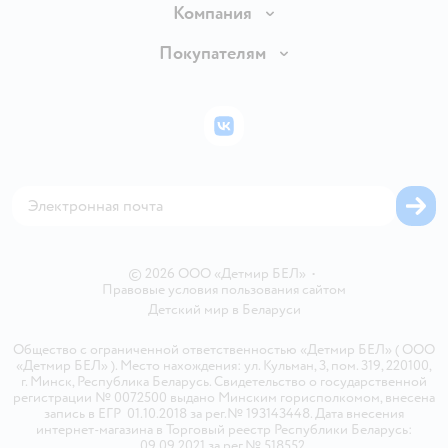
Доставка и оплата
Компания
Обмен и возврат товара
Вакансии
Покупателям
Правила продажи
Подарочные карты
Политика конфиденциальности
Бонусные карты
Политика использования файлов cookie
ВКонтакте
Блог
Обратная связь
Магазины сети
Карта сайта
© 2026 ООО «Детмир БЕЛ»
•
Правовые условия пользования сайтом
Детский мир в
Беларуси
Общество с ограниченной ответственностью «Детмир БЕЛ» ( ООО
«Детмир БЕЛ» ). Место нахождения: ул. Кульман, 3, пом. 319, 220100,
г. Минск, Республика Беларусь. Свидетельство о государственной
регистрации № 0072500 выдано Минским горисполкомом, внесена
запись в ЕГР 01.10.2018 за рег.№ 193143448. Дата внесения
интернет-магазина в Торговый реестр Республики Беларусь:
09.09.2021 за рег.№ 518552.