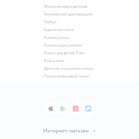
энциклопедия детская
английский для малышей
глобус
картинка книга
книжка умка
книжка для купания
книги для детей 3 лет
книга пазл
детские психологи книги
полиэтиленовый пакет
App Store
Google Play
AppGallery
RuStore
Интернет-магазин