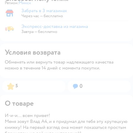
Регион:
Минск
Выбор адреса доставки.
Забрать в 3 магазинах
Забрать в магазине
Через час — бесплатно
Экспресс-доставка из магазина
Экспресс-доставка из магазина
Завтра
—
бесплатно
Условия возврата
Обменять или вернуть товар надлежащего качества
можно в течение 14 дней с момента покупки.
Рейтинг:
Вопросов:
5
0
О товаре
И-и-и… всем привет!
Меня зовут Влад А4, и я придумал для тебя эту крутецкую
книжку! На первый взгляд она может показаться простым