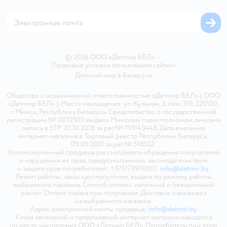
Магазины сети
Карта сайта
© 2026 ООО «Детмир БЕЛ»
•
Правовые условия пользования сайтом
Детский мир в
Беларуси
Общество с ограниченной ответственностью «Детмир БЕЛ» ( ООО
«Детмир БЕЛ» ). Место нахождения: ул. Кульман, 3, пом. 319, 220100,
г. Минск, Республика Беларусь. Свидетельство о государственной
регистрации № 0072500 выдано Минским горисполкомом, внесена
запись в ЕГР 01.10.2018 за рег.№ 193143448. Дата внесения
интернет-магазина в Торговый реестр Республики Беларусь:
09.09.2021 за рег.№ 518552.
Уполномоченный продавца рассматривать обращения покупателей
о нарушении их прав, предусмотренных законодательством
о защите прав потребителей: +375173970001,
info@detmir.by
.
Режим работы: заказ круглосуточно, выдача по режиму работы
выбранного магазина. Способ оплаты: наличный и безналичный
расчёт. Оплата товара при получении. Доставка: самовывоз
из выбранного магазина.
Адрес электронной почты продавца:
info@detmir.by
Книга замечаний и предложений интернет-магазина находится
по месту нахождения ООО «Детмир БЕЛ». Потребитель при этом