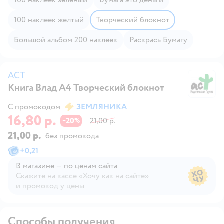
100 наклеек желтый
Творческий блокнот
Большой альбом 200 наклеек
Раскрась Бумагу
АСТ
Книга Влад А4 Творческий блокнот
А
С промокодом
ЗЕМЛЯНИКА
16,80 р.
20
21,00 р.
−
%
21,00 р.
без промокода
+
0,21
В магазине — по ценам сайта
Скажите на кассе «Хочу как на сайте»
и промокод у цены
В магазине — по ценам сайта
Способы получения