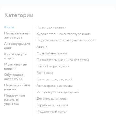
Категории
Книги
новогодние книги
Познавательная
художественная литература книги
литература
подготовка к школе лучшие пособия
Аксессуары для
Аниме
книг
музыкальная книга
Книги досуг и
отдых
познавательные книги для детей
Музыкальные
наклейки раскраски
книжки
раскраски
Обучающая
литература
кроссворды для детей
Первые книжки
антистресс раскраска
малыша
история россии для детей
Подарочные
детские детективы
пакеты и
упаковка
зарубежные сказки
подарочный пакет