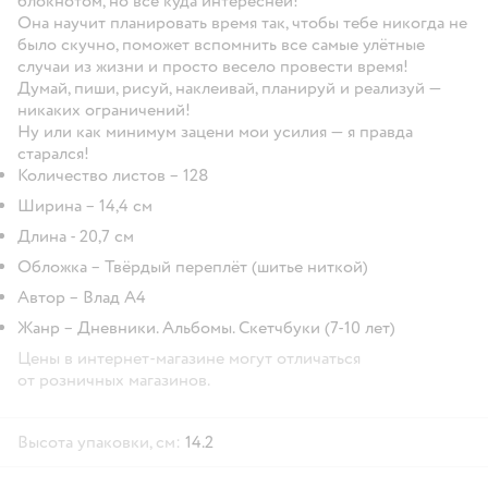
блокнотом, но всё куда интересней!
Она научит планировать время так, чтобы тебе никогда не
было скучно, поможет вспомнить все самые улётные
случаи из жизни и просто весело провести время!
Думай, пиши, рисуй, наклеивай, планируй и реализуй —
никаких ограничений!
Ну или как минимум зацени мои усилия — я правда
старался!
Количество листов – 128
Ширина – 14,4 см
Длина - 20,7 см
Обложка – Твёрдый переплёт (шитье ниткой)
Автор – Влад А4
Жанр – Дневники. Альбомы. Скетчбуки (7-10 лет)
Цены в интернет-магазине могут отличаться
от розничных магазинов.
Высота упаковки, см:
14.2