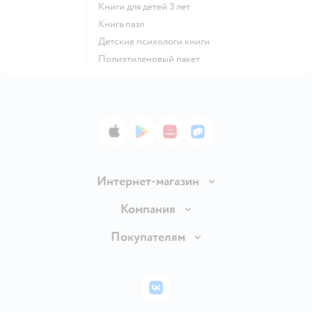
книги для детей 3 лет
книга пазл
детские психологи книги
полиэтиленовый пакет
App Store
Google Play
AppGallery
RuStore
Интернет-магазин
Доставка и оплата
Компания
Обмен и возврат товара
Вакансии
Покупателям
Правила продажи
Подарочные карты
Политика конфиденциальности
Бонусные карты
Политика использования файлов cookie
ВКонтакте
Блог
Обратная связь