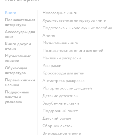
Книги
новогодние книги
Познавательная
художественная литература книги
литература
подготовка к школе лучшие пособия
Аксессуары для
Аниме
книг
музыкальная книга
Книги досуг и
отдых
познавательные книги для детей
Музыкальные
наклейки раскраски
книжки
раскраски
Обучающая
литература
кроссворды для детей
Первые книжки
антистресс раскраска
малыша
история россии для детей
Подарочные
детские детективы
пакеты и
упаковка
зарубежные сказки
подарочный пакет
детский роман
сборник сказок
внеклассное чтение