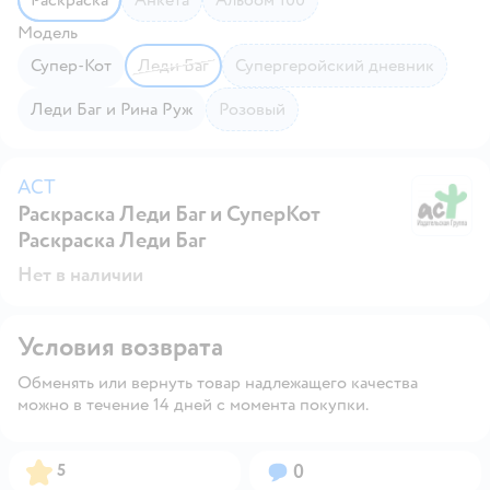
Модель
Супер-Кот
Леди Баг
Супергеройский дневник
Леди Баг и Рина Руж
Розовый
АСТ
Раскраска Леди Баг и СуперКот
А
Раскраска Леди Баг
Нет в наличии
Условия возврата
Обменять или вернуть товар надлежащего качества
можно в течение 14 дней с момента покупки.
Рейтинг:
Вопросов:
5
0