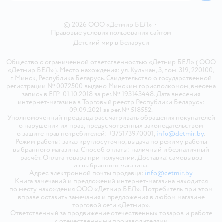
© 2026 ООО «Детмир БЕЛ»
•
Правовые условия пользования сайтом
Детский мир в
Беларуси
Общество с ограниченной ответственностью «Детмир БЕЛ» ( ООО
«Детмир БЕЛ» ). Место нахождения: ул. Кульман, 3, пом. 319, 220100,
г. Минск, Республика Беларусь. Свидетельство о государственной
регистрации № 0072500 выдано Минским горисполкомом, внесена
запись в ЕГР 01.10.2018 за рег.№ 193143448. Дата внесения
интернет-магазина в Торговый реестр Республики Беларусь:
09.09.2021 за рег.№ 518552.
Уполномоченный продавца рассматривать обращения покупателей
о нарушении их прав, предусмотренных законодательством
о защите прав потребителей: +375173970001,
info@detmir.by
.
Режим работы: заказ круглосуточно, выдача по режиму работы
выбранного магазина. Способ оплаты: наличный и безналичный
расчёт. Оплата товара при получении. Доставка: самовывоз
из выбранного магазина.
Адрес электронной почты продавца:
info@detmir.by
Книга замечаний и предложений интернет-магазина находится
по месту нахождения ООО «Детмир БЕЛ». Потребитель при этом
вправе оставить замечания и предложения в любом магазине
торговой сети «Детмир».
Ответственный за продвижение отечественных товаров и работе
с отечественными производителями