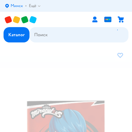
Минск
Ещё
Выбор адреса доставки.
Каталог
В избр