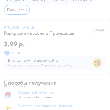
Принцессы
МОЗАИКА kids
Раскраски классные Принцессы
М
3,99 р.
+
0,04
В магазине — по ценам сайта
Скажите на кассе «Хочу как на сайте»
В магазине — по ценам сайта
Способы получения
Регион:
Минск
Выбор адреса доставки.
Забрать в 6 магазинах
Забрать в магазине
Через час — бесплатно
Экспресс-доставка из магазина
Экспресс-доставка из магазина