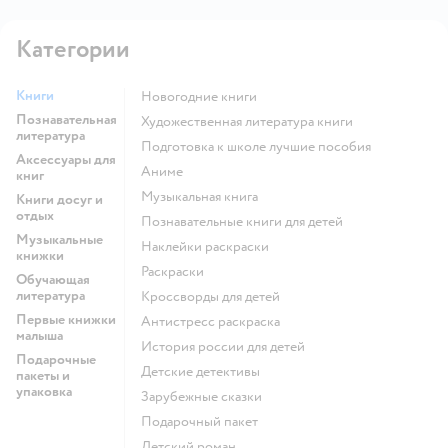
Категории
Книги
новогодние книги
Познавательная
художественная литература книги
литература
подготовка к школе лучшие пособия
Аксессуары для
Аниме
книг
музыкальная книга
Книги досуг и
отдых
познавательные книги для детей
Музыкальные
наклейки раскраски
книжки
раскраски
Обучающая
литература
кроссворды для детей
Первые книжки
антистресс раскраска
малыша
история россии для детей
Подарочные
детские детективы
пакеты и
упаковка
зарубежные сказки
подарочный пакет
детский роман