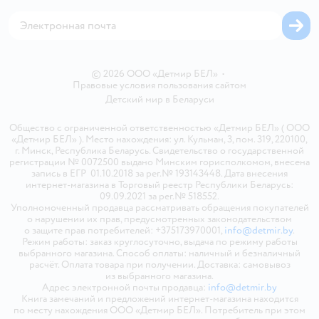
Магазины сети
Карта сайта
© 2026 ООО «Детмир БЕЛ»
•
Правовые условия пользования сайтом
Детский мир в
Беларуси
Общество с ограниченной ответственностью «Детмир БЕЛ» ( ООО
«Детмир БЕЛ» ). Место нахождения: ул. Кульман, 3, пом. 319, 220100,
г. Минск, Республика Беларусь. Свидетельство о государственной
регистрации № 0072500 выдано Минским горисполкомом, внесена
запись в ЕГР 01.10.2018 за рег.№ 193143448. Дата внесения
интернет-магазина в Торговый реестр Республики Беларусь:
09.09.2021 за рег.№ 518552.
Уполномоченный продавца рассматривать обращения покупателей
о нарушении их прав, предусмотренных законодательством
о защите прав потребителей: +375173970001,
info@detmir.by
.
Режим работы: заказ круглосуточно, выдача по режиму работы
выбранного магазина. Способ оплаты: наличный и безналичный
расчёт. Оплата товара при получении. Доставка: самовывоз
из выбранного магазина.
Адрес электронной почты продавца:
info@detmir.by
Книга замечаний и предложений интернет-магазина находится
по месту нахождения ООО «Детмир БЕЛ». Потребитель при этом