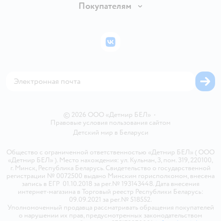
Вакансии
Покупателям
Правила продажи
Подарочные карты
Политика конфиденциальности
Бонусные карты
Политика использования файлов cookie
ВКонтакте
Блог
Обратная связь
Магазины сети
Карта сайта
© 2026 ООО «Детмир БЕЛ»
•
Правовые условия пользования сайтом
Детский мир в
Беларуси
Общество с ограниченной ответственностью «Детмир БЕЛ» ( ООО
«Детмир БЕЛ» ). Место нахождения: ул. Кульман, 3, пом. 319, 220100,
г. Минск, Республика Беларусь. Свидетельство о государственной
регистрации № 0072500 выдано Минским горисполкомом, внесена
запись в ЕГР 01.10.2018 за рег.№ 193143448. Дата внесения
интернет-магазина в Торговый реестр Республики Беларусь:
09.09.2021 за рег.№ 518552.
Уполномоченный продавца рассматривать обращения покупателей
о нарушении их прав, предусмотренных законодательством