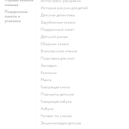
Первые книжки
антистресс раскраска
малыша
история россии для детей
Подарочные
детские детективы
пакеты и
упаковка
зарубежные сказки
подарочный пакет
детский роман
сборник сказок
внеклассное чтение
подставка для книг
закладки
комиксы
манга
говорящая книга
Планшеты детские
говорящая азбука
азбука
читаем по слогам
энциклопедия детская