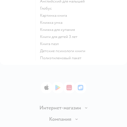
английский для малышей
глобус
картинка книга
книжка умка
книжка для купания
книги для детей 3 лет
книга пазл
детские психологи книги
полиэтиленовый пакет
App Store
Google Play
AppGallery
RuStore
Интернет-магазин
Доставка и оплата
Компания
Обмен и возврат товара