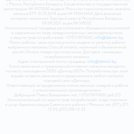
г. Минск, Республика Беларусь. Свидетельство о государственной
регистрации № 0072500 выдано Минским горисполкомом, внесена
запись в ЕГР 01.10.2018 за рег.№ 193143448. Дата внесения
интернет-магазина в Торговый реестр Республики Беларусь:
09.09.2021 за рег.№ 518552.
Уполномоченный продавца рассматривать обращения покупателей
о нарушении их прав, предусмотренных законодательством
о защите прав потребителей: +375173970001,
info@detmir.by
.
Режим работы: заказ круглосуточно, выдача по режиму работы
выбранного магазина. Способ оплаты: наличный и безналичный
расчёт. Оплата товара при получении. Доставка: самовывоз
из выбранного магазина.
Адрес электронной почты продавца:
info@detmir.by
Книга замечаний и предложений интернет-магазина находится
по месту нахождения ООО «Детмир БЕЛ». Потребитель при этом
вправе оставить замечания и предложения в любом магазине
торговой сети «Детмир».
Ответственный за продвижение отечественных товаров и работе
с отечественными производителями
Добрицкий Павел Валерьевич тел. +375173970001 доб.213
Уполномоченный по защите прав потребителей: отдел торговли
и услуг Администрация Советского района г. Минска, тел. (017) 377-
13-93, (017) 318-13-33.