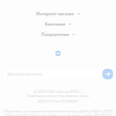
Интернет-магазин
Доставка и оплата
Компания
Обмен и возврат товара
Вакансии
Покупателям
Правила продажи
Подарочные карты
Политика конфиденциальности
Бонусные карты
Политика использования файлов cookie
ВКонтакте
Блог
Обратная связь
Магазины сети
Карта сайта
© 2026 ООО «Детмир БЕЛ»
•
Правовые условия пользования сайтом
Детский мир в
Беларуси
Общество с ограниченной ответственностью «Детмир БЕЛ» ( ООО
«Детмир БЕЛ» ). Место нахождения: ул. Кульман, 3, пом. 319, 220100,