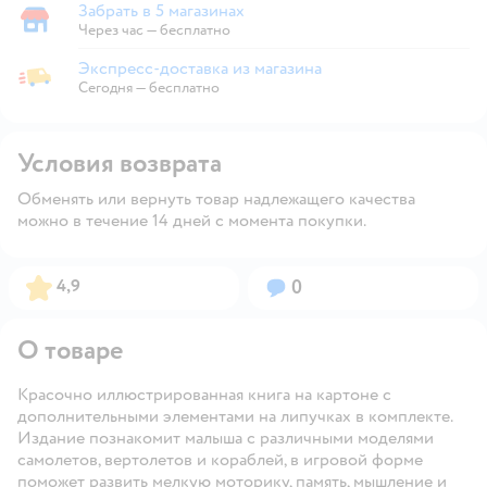
Забрать в 5 магазинах
Забрать в магазине
Через час — бесплатно
Экспресс-доставка из магазина
Экспресс-доставка из магазина
Сегодня
—
бесплатно
Условия возврата
Обменять или вернуть товар надлежащего качества
можно в течение 14 дней с момента покупки.
Рейтинг:
Вопросов:
4,9
0
О товаре
Красочно иллюстрированная книга на картоне с
дополнительными элементами на липучках в комплекте.
Издание познакомит малыша с различными моделями
самолетов, вертолетов и кораблей, в игровой форме
поможет развить мелкую моторику, память, мышление и