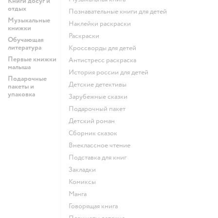
Книги досуг и
отдых
познавательные книги для детей
Музыкальные
наклейки раскраски
книжки
раскраски
Обучающая
литература
кроссворды для детей
Первые книжки
антистресс раскраска
малыша
история россии для детей
Подарочные
детские детективы
пакеты и
упаковка
зарубежные сказки
подарочный пакет
детский роман
сборник сказок
внеклассное чтение
подставка для книг
закладки
комиксы
манга
говорящая книга