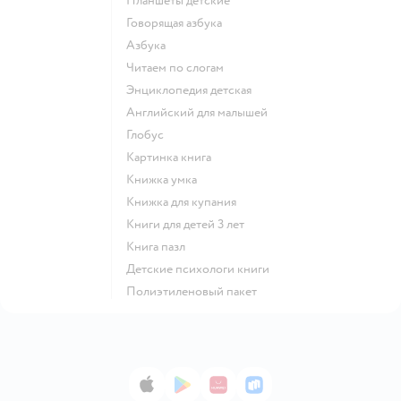
Планшеты детские
говорящая азбука
азбука
читаем по слогам
энциклопедия детская
английский для малышей
глобус
картинка книга
книжка умка
книжка для купания
книги для детей 3 лет
книга пазл
детские психологи книги
полиэтиленовый пакет
App Store
Google Play
AppGallery
RuStore