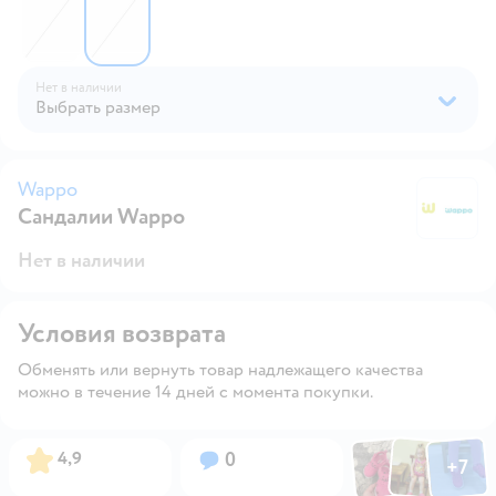
Нет в наличии
Выбрать размер
Wappo
Сандалии Wappo
W
Нет в наличии
Условия возврата
Обменять или вернуть товар надлежащего качества
можно в течение 14 дней с момента покупки.
Фото по
Фото пользовател
Фото пользо
Рейтинг:
Вопросов:
4,9
0
+
7
Открыть га