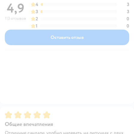
4,9
4
3
3
3
113 отзывов
2
0
1
0
Оставить отзыв
Рейтинг:
5
Общие впечатления
Отличные сандали, удобно надевать, на липучках с двух