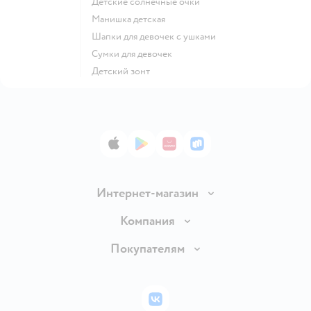
Детские солнечные очки
Манишка детская
Шапки для девочек с ушками
Сумки для девочек
Детский зонт
App Store
Google Play
AppGallery
RuStore
Интернет-магазин
Доставка и оплата
Компания
Обмен и возврат товара
Вакансии
Покупателям
Правила продажи
Подарочные карты
Политика конфиденциальности
Бонусные карты
Политика использования файлов cookie
ВКонтакте