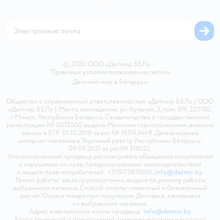
Блог
Обратная связь
Магазины сети
Карта сайта
© 2026 ООО «Детмир БЕЛ»
•
Правовые условия пользования сайтом
Детский мир в
Беларуси
Общество с ограниченной ответственностью «Детмир БЕЛ» ( ООО
«Детмир БЕЛ» ). Место нахождения: ул. Кульман, 3, пом. 319, 220100,
г. Минск, Республика Беларусь. Свидетельство о государственной
регистрации № 0072500 выдано Минским горисполкомом, внесена
запись в ЕГР 01.10.2018 за рег.№ 193143448. Дата внесения
интернет-магазина в Торговый реестр Республики Беларусь:
09.09.2021 за рег.№ 518552.
Уполномоченный продавца рассматривать обращения покупателей
о нарушении их прав, предусмотренных законодательством
о защите прав потребителей: +375173970001,
info@detmir.by
.
Режим работы: заказ круглосуточно, выдача по режиму работы
выбранного магазина. Способ оплаты: наличный и безналичный
расчёт. Оплата товара при получении. Доставка: самовывоз
из выбранного магазина.
Адрес электронной почты продавца:
info@detmir.by
Книга замечаний и предложений интернет-магазина находится