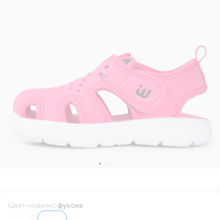
Цвет модели
:
фуксия
6559031
6559030