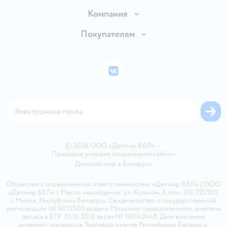
Доставка и оплата
Компания
Обмен и возврат товара
Вакансии
Покупателям
Правила продажи
Подарочные карты
Политика конфиденциальности
Бонусные карты
Политика использования файлов cookie
ВКонтакте
Блог
Обратная связь
Магазины сети
Карта сайта
© 2026 ООО «Детмир БЕЛ»
•
Правовые условия пользования сайтом
Детский мир в
Беларуси
Общество с ограниченной ответственностью «Детмир БЕЛ» ( ООО
«Детмир БЕЛ» ). Место нахождения: ул. Кульман, 3, пом. 319, 220100,
г. Минск, Республика Беларусь. Свидетельство о государственной
регистрации № 0072500 выдано Минским горисполкомом, внесена
запись в ЕГР 01.10.2018 за рег.№ 193143448. Дата внесения
интернет-магазина в Торговый реестр Республики Беларусь: