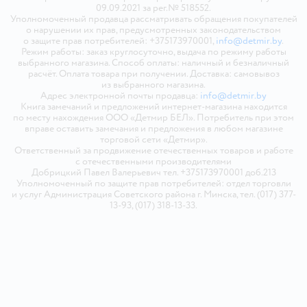
09.09.2021 за рег.№ 518552.
Уполномоченный продавца рассматривать обращения покупателей
о нарушении их прав, предусмотренных законодательством
о защите прав потребителей: +375173970001,
info@detmir.by
.
Режим работы: заказ круглосуточно, выдача по режиму работы
выбранного магазина. Способ оплаты: наличный и безналичный
расчёт. Оплата товара при получении. Доставка: самовывоз
из выбранного магазина.
Адрес электронной почты продавца:
info@detmir.by
Книга замечаний и предложений интернет-магазина находится
по месту нахождения ООО «Детмир БЕЛ». Потребитель при этом
вправе оставить замечания и предложения в любом магазине
торговой сети «Детмир».
Ответственный за продвижение отечественных товаров и работе
с отечественными производителями
Добрицкий Павел Валерьевич тел. +375173970001 доб.213
Уполномоченный по защите прав потребителей: отдел торговли
и услуг Администрация Советского района г. Минска, тел. (017) 377-
13-93, (017) 318-13-33.