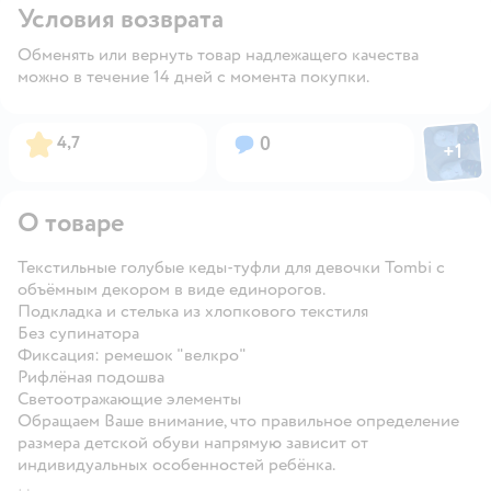
Условия возврата
Обменять или вернуть товар надлежащего качества
можно в течение 14 дней с момента покупки.
Фото пол
Рейтинг:
Вопросов:
4,7
0
+
1
Откры
О товаре
Текстильные голубые кеды-туфли для девочки Tombi с
объёмным декором в виде единорогов.
Подкладка и стелька из хлопкового текстиля
Без супинатора
Фиксация: ремешок "велкро"
Рифлёная подошва
Светоотражающие элементы
Обращаем Ваше внимание, что правильное определение
размера детской обуви напрямую зависит от
индивидуальных особенностей ребёнка.