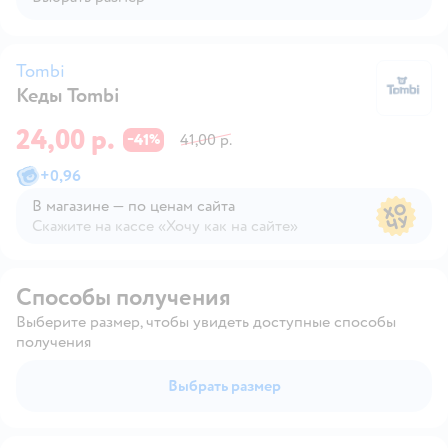
Tombi
Кеды Tombi
T
24,00 р.
41
41,00 р.
−
%
+
0,96
В магазине — по ценам сайта
Скажите на кассе «Хочу как на сайте»
В магазине — по ценам сайта
Способы получения
Выберите размер, чтобы увидеть доступные способы
получения
Выбрать размер