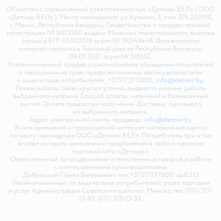
Общество с ограниченной ответственностью «Детмир БЕЛ» ( ООО
«Детмир БЕЛ» ). Место нахождения: ул. Кульман, 3, пом. 319, 220100,
г. Минск, Республика Беларусь. Свидетельство о государственной
регистрации № 0072500 выдано Минским горисполкомом, внесена
запись в ЕГР 01.10.2018 за рег.№ 193143448. Дата внесения
интернет-магазина в Торговый реестр Республики Беларусь:
09.09.2021 за рег.№ 518552.
Уполномоченный продавца рассматривать обращения покупателей
о нарушении их прав, предусмотренных законодательством
о защите прав потребителей: +375173970001,
info@detmir.by
.
Режим работы: заказ круглосуточно, выдача по режиму работы
выбранного магазина. Способ оплаты: наличный и безналичный
расчёт. Оплата товара при получении. Доставка: самовывоз
из выбранного магазина.
Адрес электронной почты продавца:
info@detmir.by
Книга замечаний и предложений интернет-магазина находится
по месту нахождения ООО «Детмир БЕЛ». Потребитель при этом
вправе оставить замечания и предложения в любом магазине
торговой сети «Детмир».
Ответственный за продвижение отечественных товаров и работе
с отечественными производителями
Добрицкий Павел Валерьевич тел. +375173970001 доб.213
Уполномоченный по защите прав потребителей: отдел торговли
и услуг Администрация Советского района г. Минска, тел. (017) 377-
13-93, (017) 318-13-33.