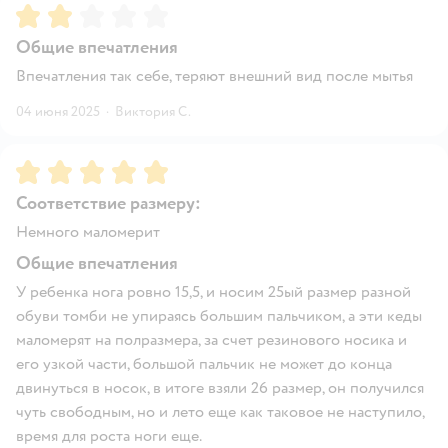
Рейтинг:
2
Общие впечатления
Впечатления так себе, теряют внешний вид после мытья
04 июня 2025
·
Виктория С.
Рейтинг:
5
Соответствие размеру:
Немного маломерит
Общие впечатления
У ребенка нога ровно 15,5, и носим 25ый размер разной
обуви томби не упираясь большим пальчиком, а эти кеды
маломерят на полразмера, за счет резинового носика и
его узкой части, большой пальчик не может до конца
двинуться в носок, в итоге взяли 26 размер, он получился
чуть свободным, но и лето еще как таковое не наступило,
время для роста ноги еще.