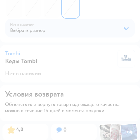
Нет в наличии
Выбрать размер
Tombi
Кеды Tombi
T
Нет в наличии
Условия возврата
Обменять или вернуть товар надлежащего качества
можно в течение 14 дней с момента покупки.
Фото по
Фото пользовател
Фото пользо
Рейтинг:
Вопросов:
4,8
0
+
4
Открыть га