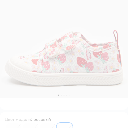
Цвет модели
:
розовый
6564062
6564058
6564061
6564057