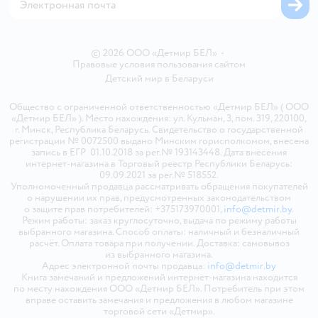
© 2026 ООО «Детмир БЕЛ»
•
Правовые условия пользования сайтом
Детский мир в
Беларуси
Общество с ограниченной ответственностью «Детмир БЕЛ» ( ООО
«Детмир БЕЛ» ). Место нахождения: ул. Кульман, 3, пом. 319, 220100,
г. Минск, Республика Беларусь. Свидетельство о государственной
регистрации № 0072500 выдано Минским горисполкомом, внесена
запись в ЕГР 01.10.2018 за рег.№ 193143448. Дата внесения
интернет-магазина в Торговый реестр Республики Беларусь:
09.09.2021 за рег.№ 518552.
Уполномоченный продавца рассматривать обращения покупателей
о нарушении их прав, предусмотренных законодательством
о защите прав потребителей: +375173970001,
info@detmir.by
.
Режим работы: заказ круглосуточно, выдача по режиму работы
выбранного магазина. Способ оплаты: наличный и безналичный
расчёт. Оплата товара при получении. Доставка: самовывоз
из выбранного магазина.
Адрес электронной почты продавца:
info@detmir.by
Книга замечаний и предложений интернет-магазина находится
по месту нахождения ООО «Детмир БЕЛ». Потребитель при этом
вправе оставить замечания и предложения в любом магазине
торговой сети «Детмир».