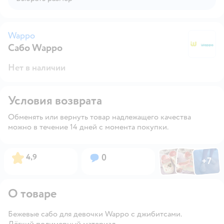
Wappo
Сабо Wappo
W
Нет в наличии
Условия возврата
Обменять или вернуть товар надлежащего качества
можно в течение 14 дней с момента покупки.
Фото по
Фото пользовател
Фото пользо
Рейтинг:
Вопросов:
4,9
0
+
7
Открыть га
О товаре
Бежевые сабо для девочки Wappo с джибитсами.
Лёгкий полимерный материал