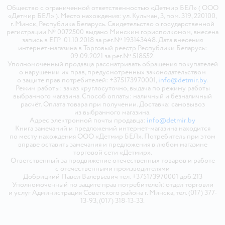
Общество с ограниченной ответственностью «Детмир БЕЛ» ( ООО
«Детмир БЕЛ» ). Место нахождения: ул. Кульман, 3, пом. 319, 220100,
г. Минск, Республика Беларусь. Свидетельство о государственной
регистрации № 0072500 выдано Минским горисполкомом, внесена
запись в ЕГР 01.10.2018 за рег.№ 193143448. Дата внесения
интернет-магазина в Торговый реестр Республики Беларусь:
09.09.2021 за рег.№ 518552.
Уполномоченный продавца рассматривать обращения покупателей
о нарушении их прав, предусмотренных законодательством
о защите прав потребителей: +375173970001,
info@detmir.by
.
Режим работы: заказ круглосуточно, выдача по режиму работы
выбранного магазина. Способ оплаты: наличный и безналичный
расчёт. Оплата товара при получении. Доставка: самовывоз
из выбранного магазина.
Адрес электронной почты продавца:
info@detmir.by
Книга замечаний и предложений интернет-магазина находится
по месту нахождения ООО «Детмир БЕЛ». Потребитель при этом
вправе оставить замечания и предложения в любом магазине
торговой сети «Детмир».
Ответственный за продвижение отечественных товаров и работе
с отечественными производителями
Добрицкий Павел Валерьевич тел. +375173970001 доб.213
Уполномоченный по защите прав потребителей: отдел торговли
и услуг Администрация Советского района г. Минска, тел. (017) 377-
13-93, (017) 318-13-33.