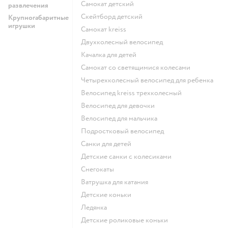
Самокат детский
развлечения
Скейтборд детский
Крупногабаритные
игрушки
Самокат kreiss
Двухколесный велосипед
Качалка для детей
Самокат со светящимися колесами
Четырехколесный велосипед для ребенка
Велосипед kreiss трехколесный
Велосипед для девочки
Велосипед для мальчика
Подростковый велосипед
Санки для детей
Детские санки с колесиками
Снегокаты
Ватрушка для катания
Детские коньки
Ледянка
Детские роликовые коньки