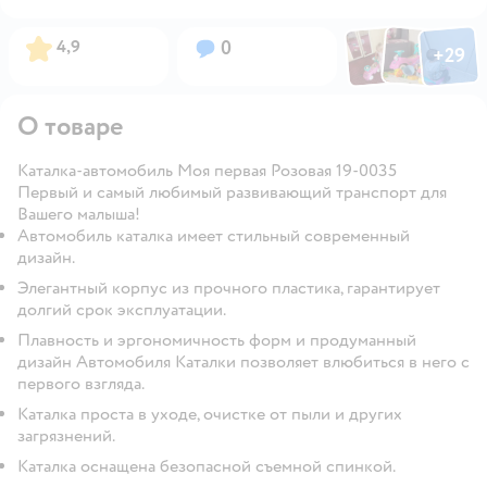
Фото по
Фото пользовател
Фото пользо
Рейтинг:
Вопросов:
4,9
0
+
29
Открыть га
О товаре
Каталка-автомобиль Моя первая Розовая 19-0035
Первый и самый любимый развивающий транспорт для
Вашего малыша!
Автомобиль каталка имеет стильный современный
дизайн.
Элегантный корпус из прочного пластика, гарантирует
долгий срок эксплуатации.
Плавность и эргономичность форм и продуманный
дизайн Автомобиля Каталки позволяет влюбиться в него с
первого взгляда.
Каталка проста в уходе, очистке от пыли и других
загрязнений.
Каталка оснащена безопасной съемной спинкой.