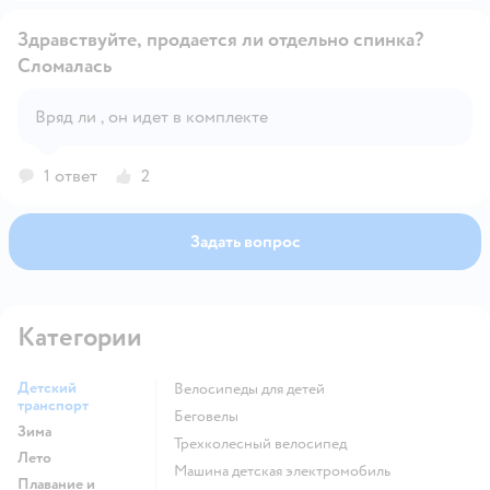
Здравствуйте, продается ли отдельно спинка?
Сломалась
Открыть вопрос
Вряд ли , он идет в комплекте
1 ответ
2
Задать вопрос
Категории
Детский
Велосипеды для детей
транспорт
Беговелы
Зима
Трехколесный велосипед
Лето
Машина детская электромобиль
Плавание и