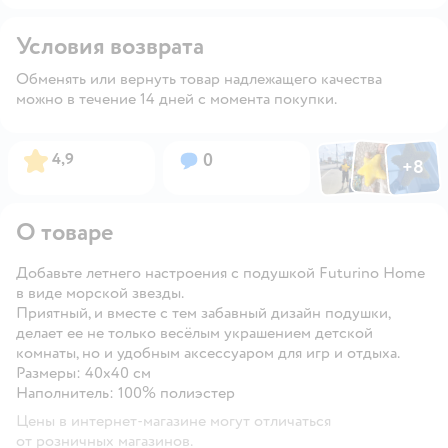
Условия возврата
Обменять или вернуть товар надлежащего качества
можно в течение 14 дней с момента покупки.
Фото по
Фото пользовател
Фото пользо
Рейтинг:
Вопросов:
4,9
0
+
8
Открыть га
О товаре
Добавьте летнего настроения с подушкой Futurino Home
в виде морской звезды.
Приятный, и вместе с тем забавный дизайн подушки,
делает ее не только весёлым украшением детской
комнаты, но и удобным аксессуаром для игр и отдыха.
Размеры: 40х40 см
Наполнитель: 100% полиэстер
Цены в интернет-магазине могут отличаться
от розничных магазинов.