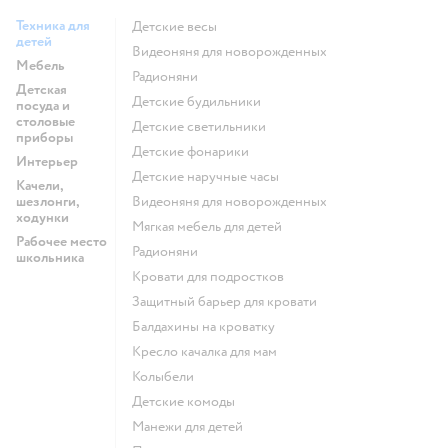
Техника для
Детские весы
детей
Видеоняня для новорожденных
Мебель
Радионяни
Детская
Детские будильники
посуда и
столовые
Детские светильники
приборы
Детские фонарики
Интерьер
Детские наручные часы
Качели,
шезлонги,
Видеоняня для новорожденных
ходунки
Мягкая мебель для детей
Рабочее место
Радионяни
школьника
Кровати для подростков
Защитный барьер для кровати
Балдахины на кроватку
Кресло качалка для мам
Колыбели
Детские комоды
Манежи для детей