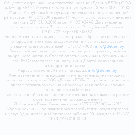
Общество с ограниченной ответственностью «Детмир БЕЛ» ( ООО
«Детмир БЕЛ» ). Место нахождения: ул. Кульман, 3, пом. 319, 220100,
г. Минск, Республика Беларусь. Свидетельство о государственной
регистрации № 0072500 выдано Минским горисполкомом, внесена
запись в ЕГР 01.10.2018 за рег.№ 193143448. Дата внесения
интернет-магазина в Торговый реестр Республики Беларусь:
09.09.2021 за рег.№ 518552.
Уполномоченный продавца рассматривать обращения покупателей
о нарушении их прав, предусмотренных законодательством
о защите прав потребителей: +375173970001,
info@detmir.by
.
Режим работы: заказ круглосуточно, выдача по режиму работы
выбранного магазина. Способ оплаты: наличный и безналичный
расчёт. Оплата товара при получении. Доставка: самовывоз
из выбранного магазина.
Адрес электронной почты продавца:
info@detmir.by
Книга замечаний и предложений интернет-магазина находится
по месту нахождения ООО «Детмир БЕЛ». Потребитель при этом
вправе оставить замечания и предложения в любом магазине
торговой сети «Детмир».
Ответственный за продвижение отечественных товаров и работе
с отечественными производителями
Добрицкий Павел Валерьевич тел. +375173970001 доб.213
Уполномоченный по защите прав потребителей: отдел торговли
и услуг Администрация Советского района г. Минска, тел. (017) 377-
13-93, (017) 318-13-33.