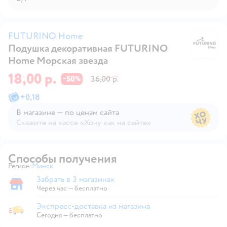
FUTURINO Home
Подушка декоративная FUTURINO
F
Home Морская звезда
18,00 р.
50
36,00 р.
−
%
+
0,18
В магазине — по ценам сайта
Скажите на кассе «Хочу как на сайте»
В магазине — по ценам сайта
Способы получения
Регион:
Минск
Выбор адреса доставки.
Забрать в 3 магазинах
Забрать в магазине
Через час — бесплатно
Экспресс-доставка из магазина
Экспресс-доставка из магазина
Сегодня
—
бесплатно