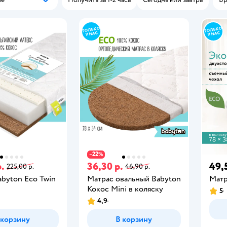
Популярные
22
−
%
р.
36,30 р.
49,
225,00 р.
46,90 р.
abyton Eco Twin
Матрас овальный Babyton
Матр
Кокос Mini в коляску
5
4,9
 корзину
В корзину