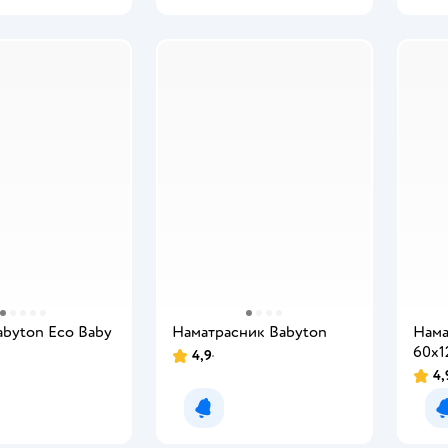
abyton Eco Baby
Наматрасник Babyton
Нама
60х1
4,9
4,
мить о появлении
Уведомить о появлении