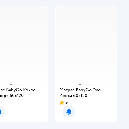
ас BabyGo Кокос
Матрас BabyGo Эко
орт 60х120
Кроха 60х120
5
Уведомить о появлении
Уведомить о появлении