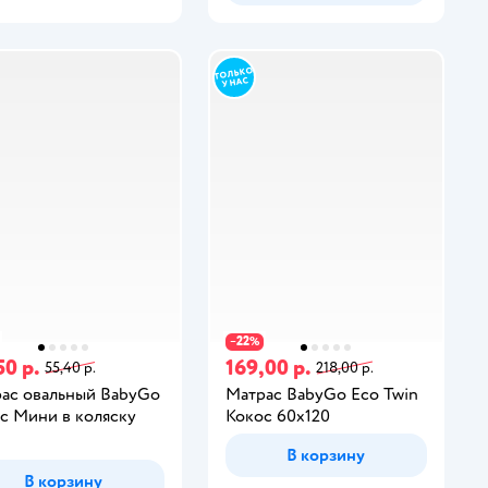
22
−
%
50 р.
169,00 р.
55,40 р.
218,00 р.
ас овальный BabyGo
Матрас BabyGo Eco Twin
с Мини в коляску
Кокос 60х120
В корзину
В корзину