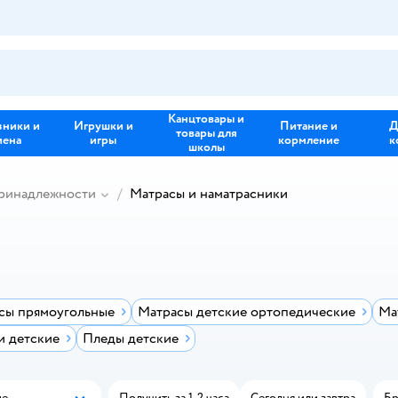
Канцтовары и
зники и
Игрушки и
Питание и
Д
товары для
иена
игры
кормление
к
школы
принадлежности
Матрасы и наматрасники
сы прямоугольные
Матрасы детские ортопедические
Ма
 детские
Пледы детские
ые
Получить за 1-2 часа
Сегодня или завтра
Бр