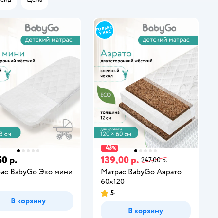
43
−
%
50 р.
139,00 р.
247,00 р.
ас BabyGo Эко мини
Матрас BabyGo Аэрато
60х120
5
В корзину
В корзину