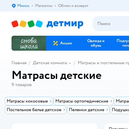
Минск
Магазины
Обмен и возврат
Выбор адреса доставки.
Одежда и
Подгу
Акции
обувь
гиг
Главная
Детская комната
Матрасы и постельные 
Матрасы детские
9
товаров
Матрасы кокосовые
Матрасы ортопедические
Матра
Постельное белье детское
Пеленки детские
Подушки
Популярн