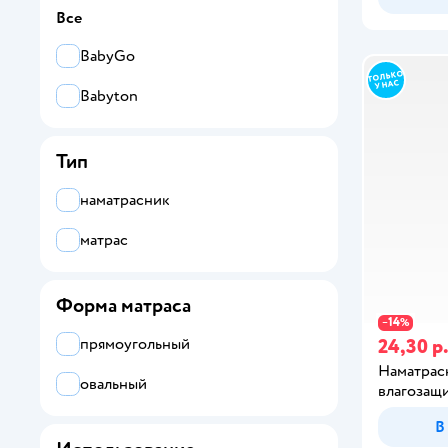
Все
BabyGo
Babyton
Тип
наматрасник
матрас
Форма матраса
14
−
%
24,30 р
прямоугольный
Наматрас
овальный
влагозащ
В