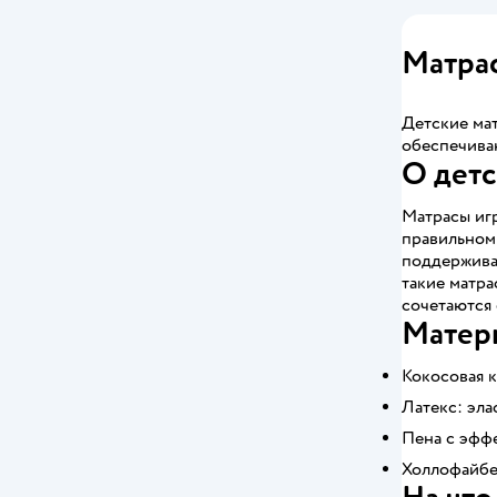
Матрас
Детские мат
обеспечива
О детс
Матрасы иг
правильном 
поддержива
такие матра
сочетаются 
Матери
Кокосовая к
Латекс: эла
Пена с эффе
Холлофайбер