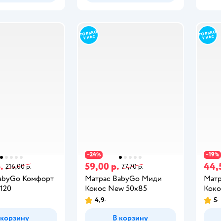
24
19
−
%
−
%
.
59,00 р.
44,
216,00 р.
77,70 р.
abyGo Комфорт
Матрас BabyGo Миди
Матр
120
Кокос New 50х85
Коко
4,9
5
 корзину
В корзину