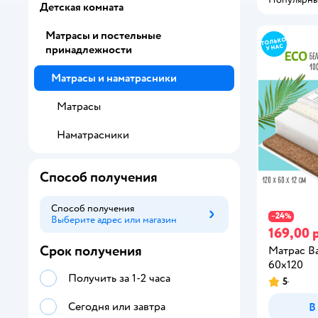
Детская комната
Матрасы и постельные
принадлежности
Матрасы и наматрасники
Матрасы
Наматрасники
Способ получения
Способ получения
24
−
%
Выберите адрес или магазин
Способ получения
169,00 
Срок получения
Матрас B
60х120
Получить за 1-2 часа
5
Сегодня или завтра
В