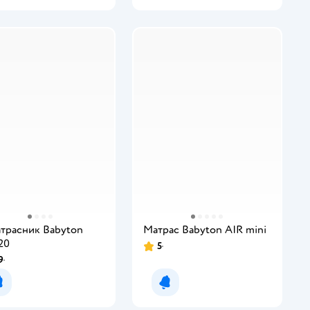
трасник Babyton
Матрас Babyton AIR mini
20
5
9
Уведомить о появлении
Уведомить о появлении