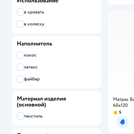
Использование
в кровать
в коляску
Наполнитель
кокос
латекс
файбер
Материал изделия
Матрас B
(основной)
60х120
5
текстиль
Уведо