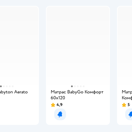
abyton Aerato
Матрас BabyGo Комфорт
Матр
60х120
Комф
4,9
5
мить о появлении
Уведомить о появлении