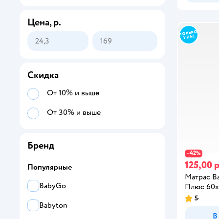
Цена, р.
Скидка
От 10% и выше
От 30% и выше
Бренд
42
−
%
125,00 р
Популярные
Матрас B
BabyGo
Плюс 60х
5
Babyton
В