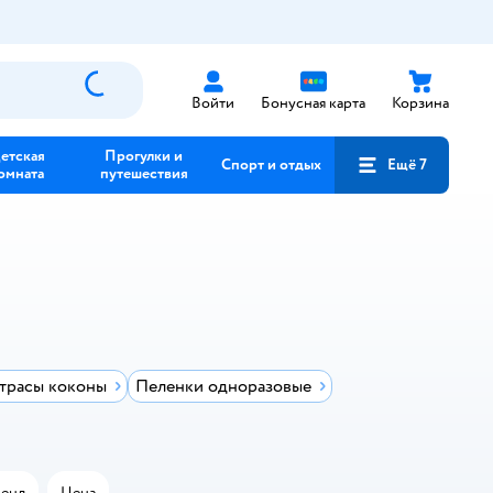
Войти
Бонусная карта
Корзина
етская
Прогулки и
Спорт и отдых
Ещё 7
омната
путешествия
трасы коконы
Пеленки одноразовые
енд
Цена