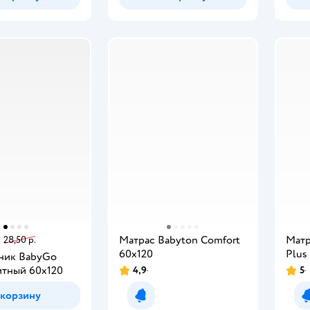
.
Матрас Babyton Comfort
Матр
28,50 р.
60х120
Plus
ник BabyGo
итный 60х120
4,9
5
 корзину
Уведомить о появлении