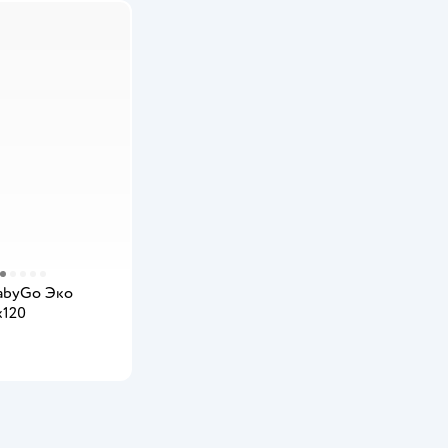
abyGo Эко
х120
мить о появлении