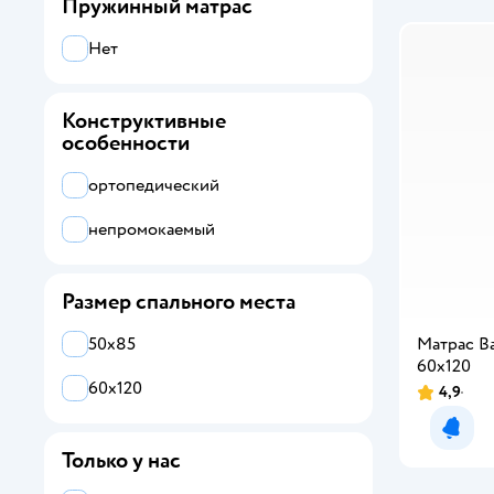
Пружинный матрас
Нет
Конструктивные
особенности
ортопедический
непромокаемый
Размер спального места
50х85
Матрас B
60х120
60х120
4,9
Уведо
Только у нас