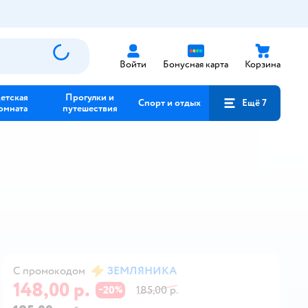
Войти
Бонусная карта
Корзина
етская
Прогулки и
Спорт и отдых
Ещё 7
омната
путешествия
С промокодом
ЗЕМЛЯНИКА
148,00 р.
20
185,00 р.
−
%