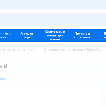
Канцтовары и
зники и
Игрушки и
Питание и
Д
товары для
иена
игры
кормление
к
школы
етские машины каталки
Детские машины каталки BabyGo
ный
ное