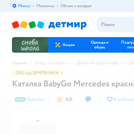
Минск
Магазины
Обмен и возврат
Выбор адреса доставки.
Одежда и
Подгу
Акции
обувь
гиг
Главная
Спорт и отдых
Детский транспорт
Д
-20% код ЗЕМЛЯНИКА
Каталка BabyGo Mercedes крас
BabyGo
5,0
·
В избран
назад