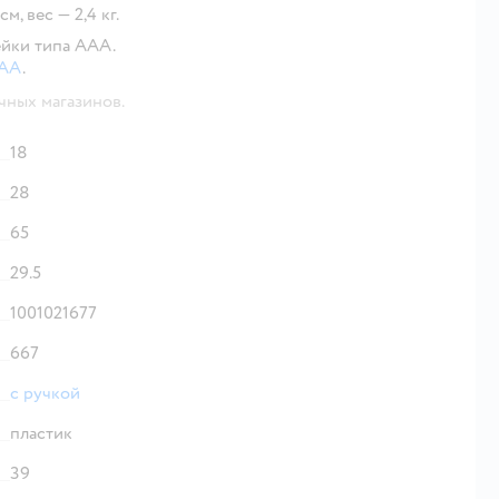
м, вес — 2,4 кг.
ейки типа ААА.
AAA
.
чных магазинов.
18
28
65
29.5
1001021677
667
с ручкой
пластик
39