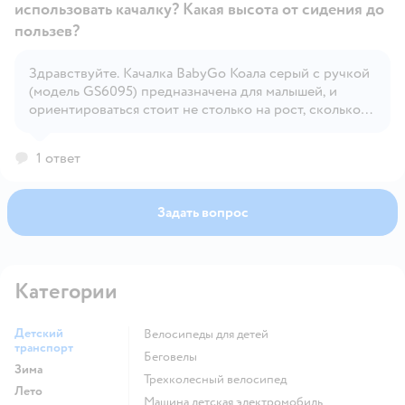
использовать качалку? Какая высота от сидения до
пользев?
Здравствуйте. Качалка BabyGo Коала серый с ручкой
Открыть вопрос
(модель GS6095) предназначена для малышей, и
ориентироваться стоит не столько на рост, сколько
на максимальную нагрузку, которая составляет до 30
кг
1 ответ
Задать вопрос
Категории
Детский
Велосипеды для детей
транспорт
Беговелы
Зима
Трехколесный велосипед
Лето
Машина детская электромобиль