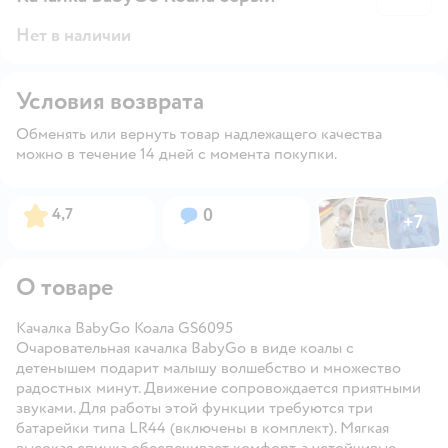
Нет в наличии
Условия возврата
Обменять или вернуть товар надлежащего качества
можно в течение 14 дней с момента покупки.
Фото по
Фото пользовател
Фото пользо
Рейтинг:
Вопросов:
4,7
0
+
7
Открыть га
О товаре
Качалка BabyGo Коала GS6095
Очаровательная качалка BabyGo в виде коалы с
детенышем подарит малышу волшебство и множество
радостных минут. Движение сопровождается приятными
звуками. Для работы этой функции требуются три
батарейки типа LR44 (включены в комплект). Мягкая
высокая спинка обеспечивает комфорт, а устойчивые