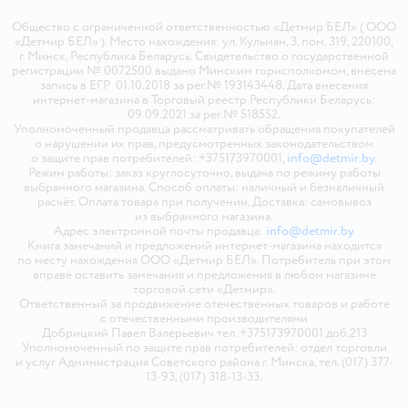
Общество с ограниченной ответственностью «Детмир БЕЛ» ( ООО
«Детмир БЕЛ» ). Место нахождения: ул. Кульман, 3, пом. 319, 220100,
г. Минск, Республика Беларусь. Свидетельство о государственной
регистрации № 0072500 выдано Минским горисполкомом, внесена
запись в ЕГР 01.10.2018 за рег.№ 193143448. Дата внесения
интернет-магазина в Торговый реестр Республики Беларусь:
09.09.2021 за рег.№ 518552.
Уполномоченный продавца рассматривать обращения покупателей
о нарушении их прав, предусмотренных законодательством
о защите прав потребителей: +375173970001,
info@detmir.by
.
Режим работы: заказ круглосуточно, выдача по режиму работы
выбранного магазина. Способ оплаты: наличный и безналичный
расчёт. Оплата товара при получении. Доставка: самовывоз
из выбранного магазина.
Адрес электронной почты продавца:
info@detmir.by
Книга замечаний и предложений интернет-магазина находится
по месту нахождения ООО «Детмир БЕЛ». Потребитель при этом
вправе оставить замечания и предложения в любом магазине
торговой сети «Детмир».
Ответственный за продвижение отечественных товаров и работе
с отечественными производителями
Добрицкий Павел Валерьевич тел. +375173970001 доб.213
Уполномоченный по защите прав потребителей: отдел торговли
и услуг Администрация Советского района г. Минска, тел. (017) 377-
13-93, (017) 318-13-33.