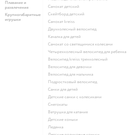
Плавание и
Самокат детский
развлечения
Скейтборд детский
Крупногабаритные
игрушки
Самокат kreiss
Двухколесный велосипед
Качалка для детей
Самокат со светящимися колесами
Четырехколесный велосипед для ребенка
Велосипед kreiss трехколесный
Велосипед для девочки
Велосипед для мальчика
Подростковый велосипед
Санки для детей
Детские санки с колесиками
Снегокаты
Ватрушка для катания
Детские коньки
Ледянка
Детские роликовые коньки