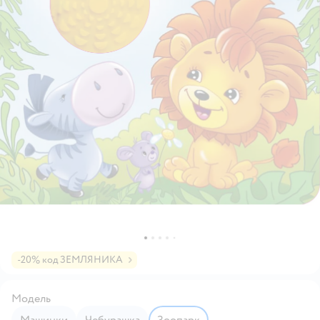
-20% код ЗЕМЛЯНИКА
Модель
Машинки
Чебурашка
Зоопарк