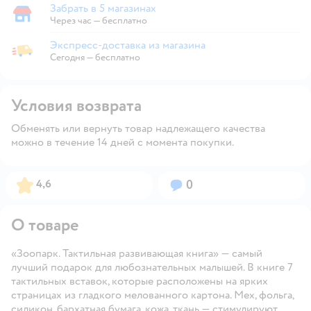
Забрать в 5 магазинах
Забрать в магазине
Через час — бесплатно
Экспресс-доставка из магазина
Экспресс-доставка из магазина
Сегодня
—
бесплатно
Условия возврата
Обменять или вернуть товар надлежащего качества
можно в течение 14 дней с момента покупки.
Рейтинг:
Вопросов:
4,6
0
О товаре
«Зоопарк. Тактильная развивающая книга» — самый
лучший подарок для любознательных малышей. В книге 7
тактильных вставок, которые расположены на ярких
страницах из гладкого мелованного картона. Мех, фольга,
силикон, бархатная бумага, кожа, ткань — стимулируют