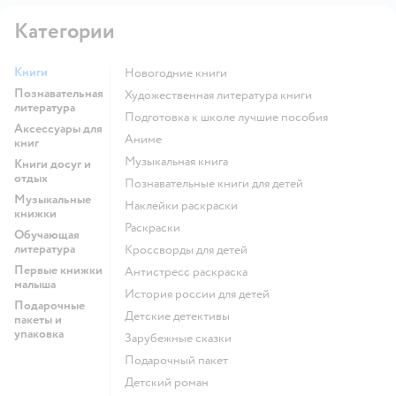
Категории
Книги
новогодние книги
Познавательная
художественная литература книги
литература
подготовка к школе лучшие пособия
Аксессуары для
Аниме
книг
музыкальная книга
Книги досуг и
отдых
познавательные книги для детей
Музыкальные
наклейки раскраски
книжки
раскраски
Обучающая
литература
кроссворды для детей
Первые книжки
антистресс раскраска
малыша
история россии для детей
Подарочные
детские детективы
пакеты и
упаковка
зарубежные сказки
подарочный пакет
детский роман