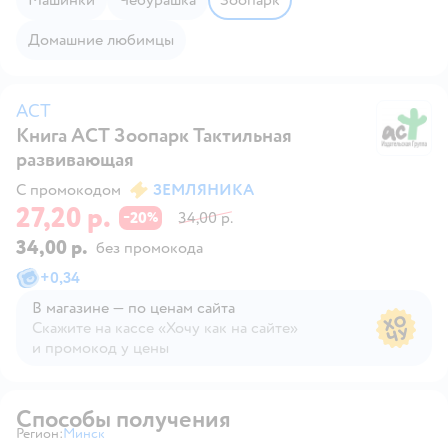
Домашние любимцы
АСТ
Книга АСТ Зоопарк Тактильная
А
развивающая
С промокодом
ЗЕМЛЯНИКА
27,20 р.
20
34,00 р.
−
%
34,00 р.
без промокода
+
0,34
В магазине — по ценам сайта
Скажите на кассе «Хочу как на сайте»
и промокод у цены
В магазине — по ценам сайта
Способы получения
Регион:
Минск
Выбор адреса доставки.