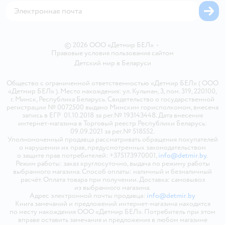
© 2026 ООО «Детмир БЕЛ»
•
Правовые условия пользования сайтом
Детский мир в
Беларуси
Общество с ограниченной ответственностью «Детмир БЕЛ» ( ООО
«Детмир БЕЛ» ). Место нахождения: ул. Кульман, 3, пом. 319, 220100,
г. Минск, Республика Беларусь. Свидетельство о государственной
регистрации № 0072500 выдано Минским горисполкомом, внесена
запись в ЕГР 01.10.2018 за рег.№ 193143448. Дата внесения
интернет-магазина в Торговый реестр Республики Беларусь:
09.09.2021 за рег.№ 518552.
Уполномоченный продавца рассматривать обращения покупателей
о нарушении их прав, предусмотренных законодательством
о защите прав потребителей: +375173970001,
info@detmir.by
.
Режим работы: заказ круглосуточно, выдача по режиму работы
выбранного магазина. Способ оплаты: наличный и безналичный
расчёт. Оплата товара при получении. Доставка: самовывоз
из выбранного магазина.
Адрес электронной почты продавца:
info@detmir.by
Книга замечаний и предложений интернет-магазина находится
по месту нахождения ООО «Детмир БЕЛ». Потребитель при этом
вправе оставить замечания и предложения в любом магазине