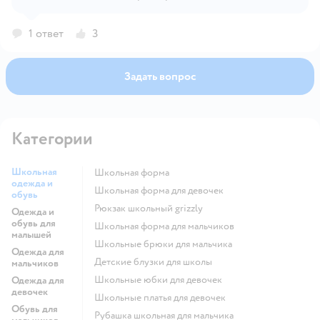
вызывать сильное потение ног, если носить их по
погоде. 👟 Что говорит описание: ✅ Подкладка и
1 ответ
3
стелька — 100% хлопок: натуральный материал,
хорошо дышит ✅ Съёмная стелька — можно заменить
на более воздухопроницаемую при необходимости
Задать вопрос
✅ Без утеплителя — не перегревает, особенно в
температуре от 0 °C до +10 °C ✅ Толстая подошва —
защищает от холода снизу, но не парит
Категории
Школьная
Школьная форма
одежда и
Школьная форма для девочек
обувь
Рюкзак школьный grizzly
Одежда и
обувь для
Школьная форма для мальчиков
малышей
Школьные брюки для мальчика
Одежда для
Детские блузки для школы
мальчиков
Школьные юбки для девочек
Одежда для
девочек
Школьные платья для девочек
Обувь для
Рубашка школьная для мальчика