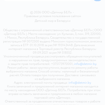
© 2026 ООО «Детмир БЕЛ»
•
Правовые условия пользования сайтом
Детский мир в
Беларуси
Общество с ограниченной ответственностью «Детмир БЕЛ» ( ООО
«Детмир БЕЛ» ). Место нахождения: ул. Кульман, 3, пом. 319, 220100,
г. Минск, Республика Беларусь. Свидетельство о государственной
регистрации № 0072500 выдано Минским горисполкомом, внесена
запись в ЕГР 01.10.2018 за рег.№ 193143448. Дата внесения
интернет-магазина в Торговый реестр Республики Беларусь:
09.09.2021 за рег.№ 518552.
Уполномоченный продавца рассматривать обращения покупателей
о нарушении их прав, предусмотренных законодательством
о защите прав потребителей: +375173970001,
info@detmir.by
.
Режим работы: заказ круглосуточно, выдача по режиму работы
выбранного магазина. Способ оплаты: наличный и безналичный
расчёт. Оплата товара при получении. Доставка: самовывоз
из выбранного магазина.
Адрес электронной почты продавца:
info@detmir.by
Книга замечаний и предложений интернет-магазина находится
по месту нахождения ООО «Детмир БЕЛ». Потребитель при этом
вправе оставить замечания и предложения в любом магазине
торговой сети «Детмир».
Ответственный за продвижение отечественных товаров и работе