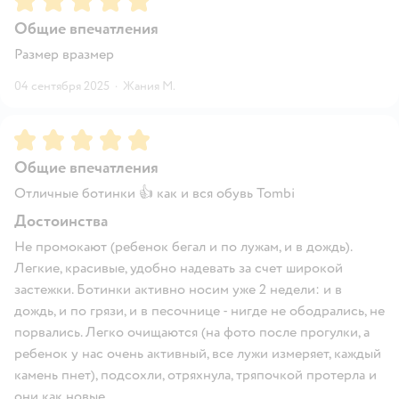
Общие впечатления
Размер вразмер
04 сентября 2025
·
Жания М.
Рейтинг:
5
Общие впечатления
Отличные ботинки 👍 как и вся обувь Tombi
Достоинства
Не промокают (ребенок бегал и по лужам, и в дождь).
Легкие, красивые, удобно надевать за счет широкой
застежки. Ботинки активно носим уже 2 недели: и в
дождь, и по грязи, и в песочнице - нигде не ободрались, не
порвались. Легко очищаются (на фото после прогулки, а
ребенок у нас очень активный, все лужи измеряет, каждый
камень пнет), подсохли, отряхнула, тряпочкой протерла и
они как новые.