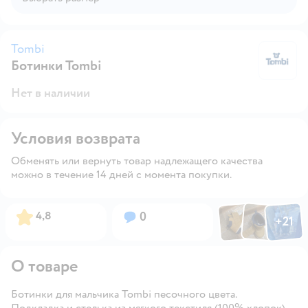
Tombi
Ботинки Tombi
T
Нет в наличии
Условия возврата
Обменять или вернуть товар надлежащего качества
можно в течение 14 дней с момента покупки.
Фото по
Фото пользовател
Фото пользо
Рейтинг:
Вопросов:
4,8
0
+
21
Открыть га
О товаре
Ботинки для мальчика Tombi песочного цвета.
Подкладка и стелька из мягкого текстиля (100% хлопок)