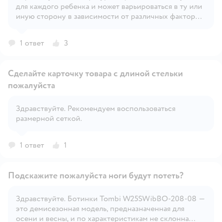
Открыть вопрос
для каждого ребенка и может варьироваться в ту или
иную сторону в зависимости от различных факторов
– солнечная или пасмурная погода, сильно ветрено
или нет, индивидуальная терморегуляция и
1 ответ
3
активность ребенка и т.д.
Сделайте карточку товара с длиной стельки
пожалуйста
Здравствуйте. Рекомендуем воспользоваться
Открыть вопрос
размерной сеткой.
1 ответ
1
Подскажите пожалуйста ноги будут потеть?
Здравствуйте. Ботинки Tombi W25SWibBO-208-08 —
это демисезонная модель, предназначенная для
Открыть вопрос
осени и весны, и по характеристикам не склонна