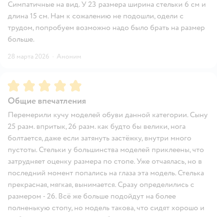
Симпатичные на вид. У 23 размера ширина стельки 6 см и
длина 15 см. Нам к сожалению не подошли, одели с
трудом, попробуем возможно надо было брать на размер
больше.
28 марта 2026
·
Аноним
Рейтинг:
5
Общие впечатления
Перемерили кучу моделей обуви данной категории. Сыну
25 разм. впритык, 26 разм. как будто бы велики, нога
болтается, даже если затянуть застёжку, внутри много
пустоты. Стельки у большинства моделей приклеены, что
затрудняет оценку размера по стопе. Уже отчаялась, но в
последний момент попались на глаза эта модель. Стелька
прекрасная, мягкая, вынимается. Сразу определились с
размером - 26. Всё же больше подойдут на более
полненькую стопу, но модель такова, что сидят хорошо и