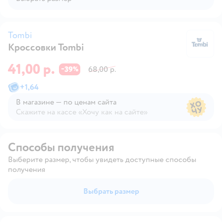
Tombi
Кроссовки Tombi
T
41,00 р.
39
68,00 р.
−
%
+
1,64
В магазине — по ценам сайта
Скажите на кассе «Хочу как на сайте»
В магазине — по ценам сайта
Способы получения
Выберите размер, чтобы увидеть доступные способы
получения
Выбрать размер