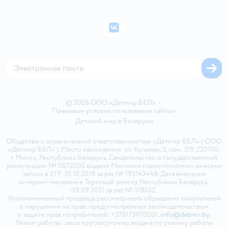
Подарочные карты
Политика конфиденциальности
Бонусные карты
Политика использования файлов cookie
ВКонтакте
Блог
Обратная связь
Магазины сети
Карта сайта
© 2026 ООО «Детмир БЕЛ»
•
Правовые условия пользования сайтом
Детский мир в
Беларуси
Общество с ограниченной ответственностью «Детмир БЕЛ» ( ООО
«Детмир БЕЛ» ). Место нахождения: ул. Кульман, 3, пом. 319, 220100,
г. Минск, Республика Беларусь. Свидетельство о государственной
регистрации № 0072500 выдано Минским горисполкомом, внесена
запись в ЕГР 01.10.2018 за рег.№ 193143448. Дата внесения
интернет-магазина в Торговый реестр Республики Беларусь:
09.09.2021 за рег.№ 518552.
Уполномоченный продавца рассматривать обращения покупателей
о нарушении их прав, предусмотренных законодательством
о защите прав потребителей: +375173970001,
info@detmir.by
.
Режим работы: заказ круглосуточно, выдача по режиму работы