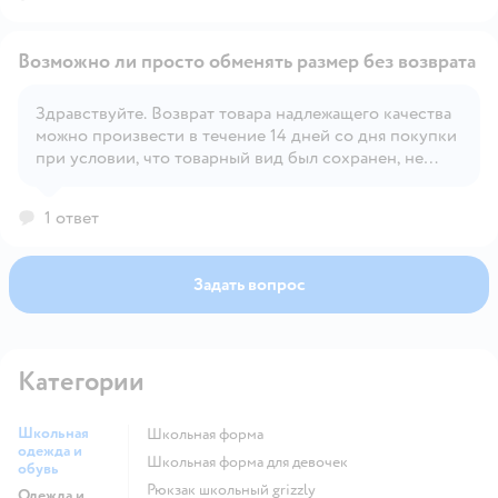
Возможно ли просто обменять размер без возврата
Здравствуйте. Возврат товара надлежащего качества
можно произвести в течение 14 дней со дня покупки
Открыть вопрос
при условии, что товарный вид был сохранен, не
срезаны бирки и этикетки, а также, товар не
участвует в акции, где частичный возврат/обмен
1 ответ
запрещен. Обмен возможен в течении 30 дней на тех
же условиях.
Задать вопрос
Категории
Школьная
Школьная форма
одежда и
Школьная форма для девочек
обувь
Рюкзак школьный grizzly
Одежда и