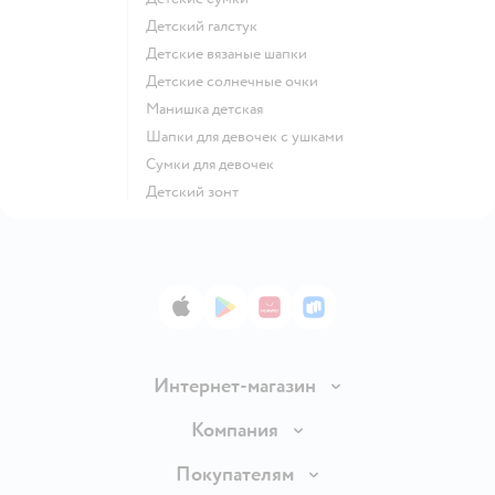
Детский галстук
Детские вязаные шапки
Детские солнечные очки
Манишка детская
Шапки для девочек с ушками
Сумки для девочек
Детский зонт
App Store
Google Play
AppGallery
RuStore
Интернет-магазин
Доставка и оплата
Компания
Обмен и возврат товара
Вакансии
Покупателям
Правила продажи