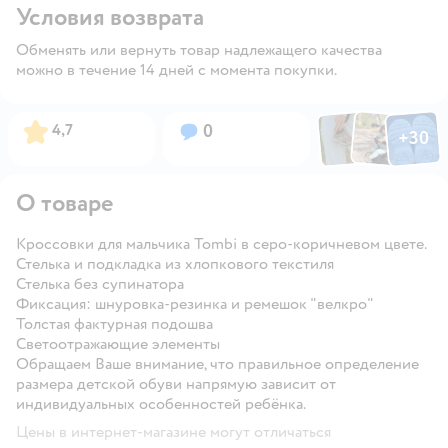
Условия возврата
Обменять или вернуть товар надлежащего качества
можно в течение 14 дней с момента покупки.
Фото по
Фото пользовател
Фото пользо
Рейтинг:
Вопросов:
4,7
0
+
30
Открыть га
О товаре
Кроссовки для мальчика Tombi в серо-коричневом цвете.
Стелька и подкладка из хлопкового текстиля
Стелька без супинатора
Фиксация: шнуровка-резинка и ремешок "велкро"
Толстая фактурная подошва
Светоотражающие элементы
Обращаем Ваше внимание, что правильное определение
размера детской обуви напрямую зависит от
индивидуальных особенностей ребёнка.
Цены в интернет-магазине могут отличаться