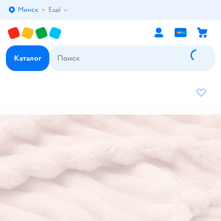
Минск
Ещё
Выбор адреса доставки.
Каталог
В избр