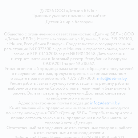
© 2026 ООО «Детмир БЕЛ»
•
Правовые условия пользования сайтом
Детский мир в
Беларуси
Общество с ограниченной ответственностью «Детмир БЕЛ» ( ООО
«Детмир БЕЛ» ). Место нахождения: ул. Кульман, 3, пом. 319, 220100,
г. Минск, Республика Беларусь. Свидетельство о государственной
регистрации № 0072500 выдано Минским горисполкомом, внесена
запись в ЕГР 01.10.2018 за рег.№ 193143448. Дата внесения
интернет-магазина в Торговый реестр Республики Беларусь:
09.09.2021 за рег.№ 518552.
Уполномоченный продавца рассматривать обращения покупателей
о нарушении их прав, предусмотренных законодательством
о защите прав потребителей: +375173970001,
info@detmir.by
.
Режим работы: заказ круглосуточно, выдача по режиму работы
выбранного магазина. Способ оплаты: наличный и безналичный
расчёт. Оплата товара при получении. Доставка: самовывоз
из выбранного магазина.
Адрес электронной почты продавца:
info@detmir.by
Книга замечаний и предложений интернет-магазина находится
по месту нахождения ООО «Детмир БЕЛ». Потребитель при этом
вправе оставить замечания и предложения в любом магазине
торговой сети «Детмир».
Ответственный за продвижение отечественных товаров и работе
с отечественными производителями
Добрицкий Павел Валерьевич тел. +375173970001 доб.213