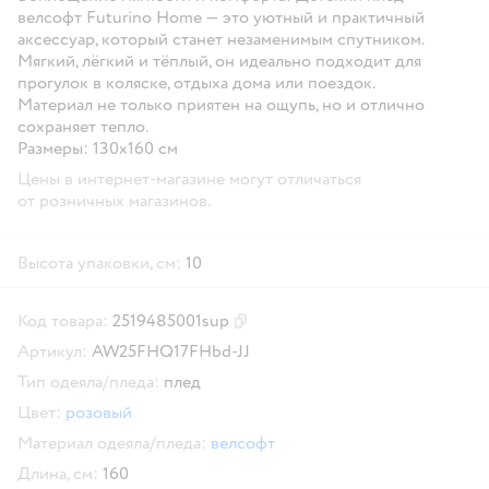
велсофт Futurino Home — это уютный и практичный
аксессуар, который станет незаменимым спутником.
Мягкий, лёгкий и тёплый, он идеально подходит для
прогулок в коляске, отдыха дома или поездок.
Материал не только приятен на ощупь, но и отлично
сохраняет тепло.
Размеры: 130х160 см
Цены в интернет-магазине могут отличаться
от розничных магазинов.
Высота упаковки, см:
10
Код товара:
2519485001sup
Скопировать код товара
Артикул:
AW25FHQ17FHbd-JJ
Тип одеяла/пледа:
плед
Цвет:
розовый
Материал одеяла/пледа:
велсофт
Длина, см:
160