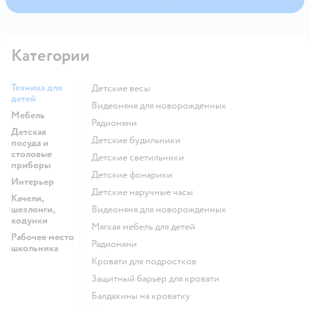
Категории
Техника для
Детские весы
детей
Видеоняня для новорожденных
Мебель
Радионяни
Детская
Детские будильники
посуда и
столовые
Детские светильники
приборы
Детские фонарики
Интерьер
Детские наручные часы
Качели,
шезлонги,
Видеоняня для новорожденных
ходунки
Мягкая мебель для детей
Рабочее место
Радионяни
школьника
Кровати для подростков
Защитный барьер для кровати
Балдахины на кроватку