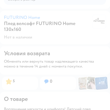
FUTURINO Home
Плед велсофт FUTURINO Home
F
130х160
Нет в наличии
Условия возврата
Обменять или вернуть товар надлежащего качества
можно в течение 14 дней с момента покупки.
Фото по
Фото пользовател
Фото пользо
Рейтинг:
Вопросов:
5
0
+
11
Открыть га
О товаре
Воплощение мягкости и комфорта! Детский плед