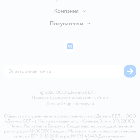
Доставка и оплата
Компания
Обмен и возврат товара
Вакансии
Покупателям
Правила продажи
Подарочные карты
Политика конфиденциальности
Бонусные карты
Политика использования файлов cookie
ВКонтакте
Блог
Обратная связь
Магазины сети
Карта сайта
© 2026 ООО «Детмир БЕЛ»
•
Правовые условия пользования сайтом
Детский мир в
Беларуси
Общество с ограниченной ответственностью «Детмир БЕЛ» ( ООО
«Детмир БЕЛ» ). Место нахождения: ул. Кульман, 3, пом. 319, 220100,
г. Минск, Республика Беларусь. Свидетельство о государственной
регистрации № 0072500 выдано Минским горисполкомом, внесена
запись в ЕГР 01.10.2018 за рег.№ 193143448. Дата внесения