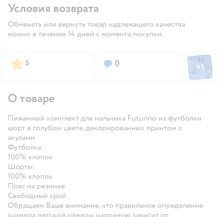
Условия возврата
Обменять или вернуть товар надлежащего качества
можно в течение 14 дней с момента покупки.
Фото пол
Рейтинг:
Вопросов:
5
0
+
1
Откры
О товаре
Пижамный комплект для мальчика Futurino из футболки
шорт в голубом цвете, декорированных принтом с
акулами.
Футболка:
100% хлопок
Шорты:
100% хлопок
Пояс на резинке
Свободный крой
Обращаем Ваше внимание, что правильное определение
размера детской одежды напрямую зависит от