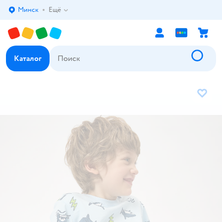
Минск
Ещё
Выбор адреса доставки.
Каталог
В избр