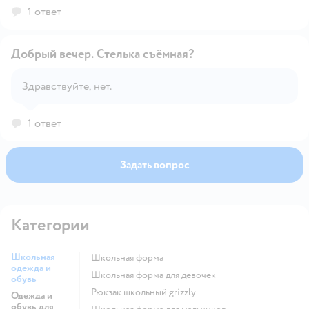
1 ответ
Добрый вечер. Стелька съёмная?
Здравствуйте, нет.
Открыть вопрос
1 ответ
Задать вопрос
Категории
Школьная
Школьная форма
одежда и
Школьная форма для девочек
обувь
Рюкзак школьный grizzly
Одежда и
обувь для