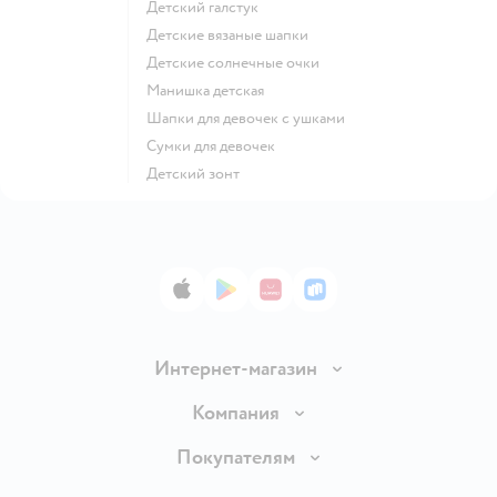
Детский галстук
Детские вязаные шапки
Детские солнечные очки
Манишка детская
Шапки для девочек с ушками
Сумки для девочек
Детский зонт
App Store
Google Play
AppGallery
RuStore
Интернет-магазин
Доставка и оплата
Компания
Обмен и возврат товара
Вакансии
Покупателям
Правила продажи