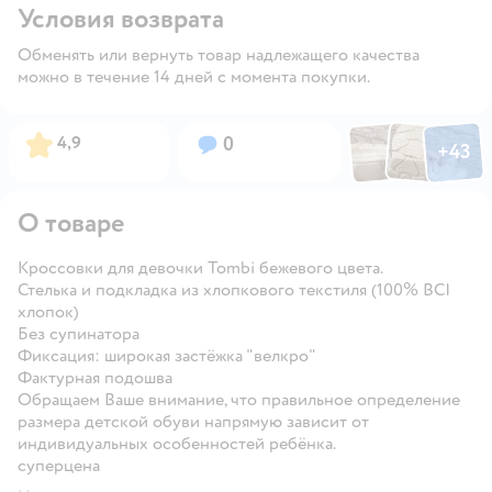
Условия возврата
Обменять или вернуть товар надлежащего качества
можно в течение 14 дней с момента покупки.
Фото по
Фото пользовател
Фото пользо
Рейтинг:
Вопросов:
4,9
0
+
43
Открыть га
О товаре
Кроссовки для девочки Tombi бежевого цвета.
Стелька и подкладка из хлопкового текстиля (100% BCI
хлопок)
Без супинатора
Фиксация: широкая застёжка "велкро"
Фактурная подошва
Обращаем Ваше внимание, что правильное определение
размера детской обуви напрямую зависит от
индивидуальных особенностей ребёнка.
суперцена