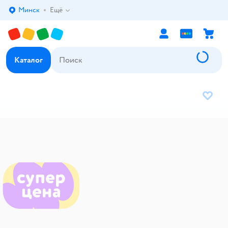
Минск
Ещё
Выбор адреса доставки.
Каталог
В избр