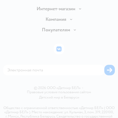
Интернет-магазин
Доставка и оплата
Компания
Обмен и возврат товара
Вакансии
Покупателям
Правила продажи
Подарочные карты
Политика конфиденциальности
Бонусные карты
Политика использования файлов cookie
ВКонтакте
Блог
Обратная связь
Магазины сети
Карта сайта
© 2026 ООО «Детмир БЕЛ»
•
Правовые условия пользования сайтом
Детский мир в
Беларуси
Общество с ограниченной ответственностью «Детмир БЕЛ» ( ООО
«Детмир БЕЛ» ). Место нахождения: ул. Кульман, 3, пом. 319, 220100,
г. Минск, Республика Беларусь. Свидетельство о государственной