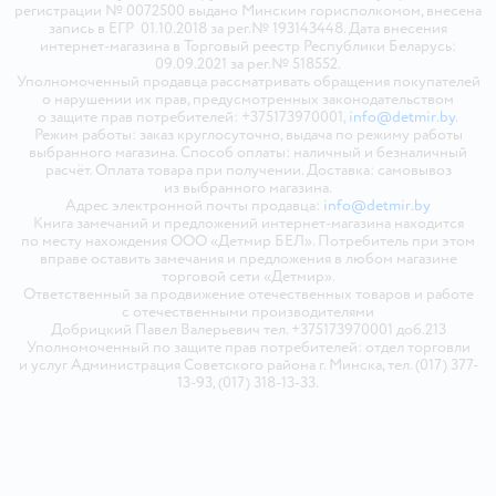
регистрации № 0072500 выдано Минским горисполкомом, внесена
запись в ЕГР 01.10.2018 за рег.№ 193143448. Дата внесения
интернет-магазина в Торговый реестр Республики Беларусь:
09.09.2021 за рег.№ 518552.
Уполномоченный продавца рассматривать обращения покупателей
о нарушении их прав, предусмотренных законодательством
о защите прав потребителей: +375173970001,
info@detmir.by
.
Режим работы: заказ круглосуточно, выдача по режиму работы
выбранного магазина. Способ оплаты: наличный и безналичный
расчёт. Оплата товара при получении. Доставка: самовывоз
из выбранного магазина.
Адрес электронной почты продавца:
info@detmir.by
Книга замечаний и предложений интернет-магазина находится
по месту нахождения ООО «Детмир БЕЛ». Потребитель при этом
вправе оставить замечания и предложения в любом магазине
торговой сети «Детмир».
Ответственный за продвижение отечественных товаров и работе
с отечественными производителями
Добрицкий Павел Валерьевич тел. +375173970001 доб.213
Уполномоченный по защите прав потребителей: отдел торговли
и услуг Администрация Советского района г. Минска, тел. (017) 377-
13-93, (017) 318-13-33.