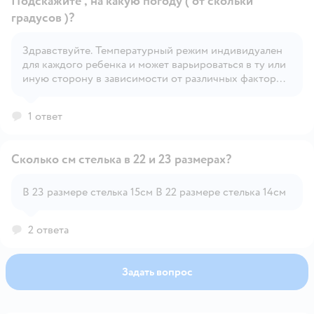
Подскажите , на какую погоду ( от скольки
градусов )?
Здравствуйте. Температурный режим индивидуален
Открыть вопрос
для каждого ребенка и может варьироваться в ту или
иную сторону в зависимости от различных факторов
– солнечная или пасмурная погода, сильно ветрено
или нет, индивидуальная терморегуляция и
1 ответ
активность ребенка и т.д.
Сколько см стелька в 22 и 23 размерах?
В 23 размере стелька 15см В 22 размере стелька 14см
Открыть вопрос
2 ответа
Задать вопрос