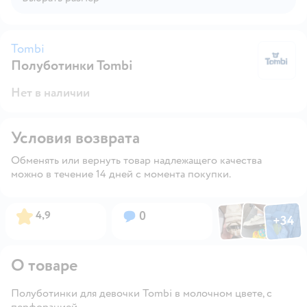
Tombi
Полуботинки Tombi
T
Нет в наличии
Условия возврата
Обменять или вернуть товар надлежащего качества
можно в течение 14 дней с момента покупки.
Фото по
Фото пользовател
Фото пользо
Рейтинг:
Вопросов:
4,9
0
+
34
Открыть га
О товаре
Полуботинки для девочки Tombi в молочном цвете, с
перфорацией.