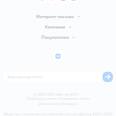
App Store
Google Play
AppGallery
RuStore
Интернет-магазин
Доставка и оплата
Компания
Обмен и возврат товара
Вакансии
Покупателям
Правила продажи
Подарочные карты
Политика конфиденциальности
Бонусные карты
Политика использования файлов cookie
ВКонтакте
Блог
Обратная связь
Магазины сети
Карта сайта
© 2026 ООО «Детмир БЕЛ»
•
Правовые условия пользования сайтом
Детский мир в
Беларуси
Общество с ограниченной ответственностью «Детмир БЕЛ» ( ООО