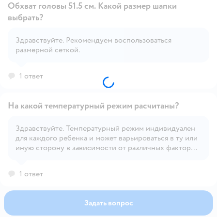
Обхват головы 51.5 см. Какой размер шапки
выбрать?
Здравствуйте. Рекомендуем воспользоваться
Открыть вопрос
размерной сеткой.
1 ответ
На какой температурный режим расчитаны?
Здравствуйте. Температурный режим индивидуален
для каждого ребенка и может варьироваться в ту или
Открыть вопрос
иную сторону в зависимости от различных факторов
– солнечная или пасмурная погода, сильно ветрено
или нет, индивидуальная терморегуляция и
1 ответ
активность ребенка и т.д.
Задать вопрос