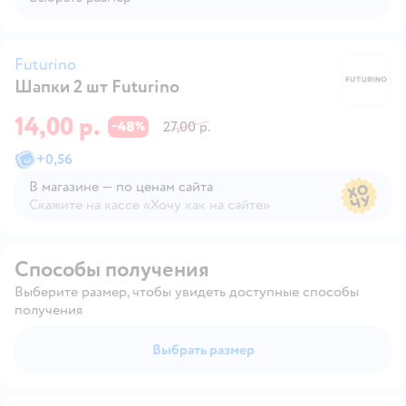
Futurino
Шапки 2 шт Futurino
Fu
14,00 р.
48
27,00 р.
−
%
+
0,56
В магазине — по ценам сайта
Скажите на кассе «Хочу как на сайте»
В магазине — по ценам сайта
Способы получения
Выберите размер, чтобы увидеть доступные способы
получения
Выбрать размер