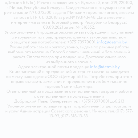
«Детмир БЕЛ» ). Место нахождения: ул. Кульман, 3, пом. 319, 220100,
г. Минск, Республика Беларусь. Свидетельство о государственной
регистрации № 0072500 выдано Минским горисполкомом, внесена
запись в ЕГР 01.10.2018 за рег.№ 193143448. Дата внесения
интернет-магазина в Торговый реестр Республики Беларусь:
09.09.2021 за рег.№ 518552.
Уполномоченный продавца рассматривать обращения покупателей
о нарушении их прав, предусмотренных законодательством
о защите прав потребителей: +375173970001,
info@detmir.by
.
Режим работы: заказ круглосуточно, выдача по режиму работы
выбранного магазина. Способ оплаты: наличный и безналичный
расчёт. Оплата товара при получении. Доставка: самовывоз
из выбранного магазина.
Адрес электронной почты продавца:
info@detmir.by
Книга замечаний и предложений интернет-магазина находится
по месту нахождения ООО «Детмир БЕЛ». Потребитель при этом
вправе оставить замечания и предложения в любом магазине
торговой сети «Детмир».
Ответственный за продвижение отечественных товаров и работе
с отечественными производителями
Добрицкий Павел Валерьевич тел. +375173970001 доб.213
Уполномоченный по защите прав потребителей: отдел торговли
и услуг Администрация Советского района г. Минска, тел. (017) 377-
13-93, (017) 318-13-33.