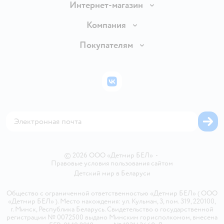
Интернет-магазин
Доставка и оплата
Компания
Обмен и возврат товара
Вакансии
Покупателям
Правила продажи
Подарочные карты
Политика конфиденциальности
Бонусные карты
Политика использования файлов cookie
ВКонтакте
Блог
Обратная связь
Магазины сети
Карта сайта
© 2026 ООО «Детмир БЕЛ»
•
Правовые условия пользования сайтом
Детский мир в
Беларуси
Общество с ограниченной ответственностью «Детмир БЕЛ» ( ООО
«Детмир БЕЛ» ). Место нахождения: ул. Кульман, 3, пом. 319, 220100,
г. Минск, Республика Беларусь. Свидетельство о государственной
регистрации № 0072500 выдано Минским горисполкомом, внесена