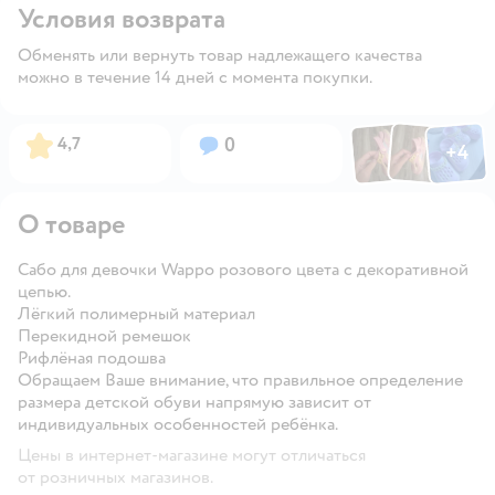
Условия возврата
Обменять или вернуть товар надлежащего качества
можно в течение 14 дней с момента покупки.
Фото по
Фото пользовател
Фото пользо
Рейтинг:
Вопросов:
4,7
0
+
4
Открыть га
О товаре
Сабо для девочки Wappo розового цвета с декоративной
цепью.
Лёгкий полимерный материал
Перекидной ремешок
Рифлёная подошва
Обращаем Ваше внимание, что правильное определение
размера детской обуви напрямую зависит от
индивидуальных особенностей ребёнка.
Цены в интернет-магазине могут отличаться
от розничных магазинов.