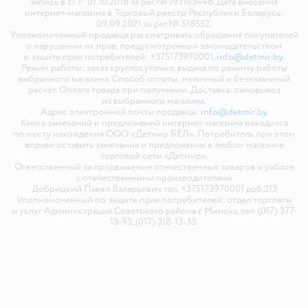
запись в ЕГР 01.10.2018 за рег.№ 193143448. Дата внесения
интернет-магазина в Торговый реестр Республики Беларусь:
09.09.2021 за рег.№ 518552.
Уполномоченный продавца рассматривать обращения покупателей
о нарушении их прав, предусмотренных законодательством
о защите прав потребителей: +375173970001,
info@detmir.by
.
Режим работы: заказ круглосуточно, выдача по режиму работы
выбранного магазина. Способ оплаты: наличный и безналичный
расчёт. Оплата товара при получении. Доставка: самовывоз
из выбранного магазина.
Адрес электронной почты продавца:
info@detmir.by
Книга замечаний и предложений интернет-магазина находится
по месту нахождения ООО «Детмир БЕЛ». Потребитель при этом
вправе оставить замечания и предложения в любом магазине
торговой сети «Детмир».
Ответственный за продвижение отечественных товаров и работе
с отечественными производителями
Добрицкий Павел Валерьевич тел. +375173970001 доб.213
Уполномоченный по защите прав потребителей: отдел торговли
и услуг Администрация Советского района г. Минска, тел. (017) 377-
13-93, (017) 318-13-33.