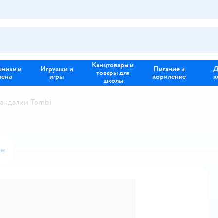
Канцтовары и
зники и
Игрушки и
Питание и
Д
товары для
иена
игры
кормление
к
школы
андалии Tombi
ое