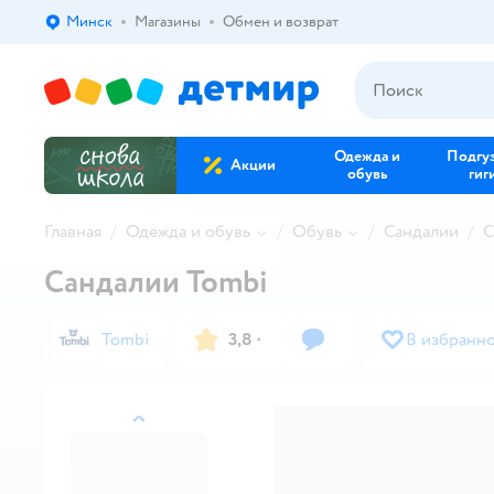
Минск
Магазины
Обмен и возврат
Выбор адреса доставки.
Одежда и
Подгу
Акции
обувь
гиг
Главная
Одежда и обувь
Обувь
Сандалии
С
Сандалии Tombi
Tombi
3,8
·
В избранн
назад