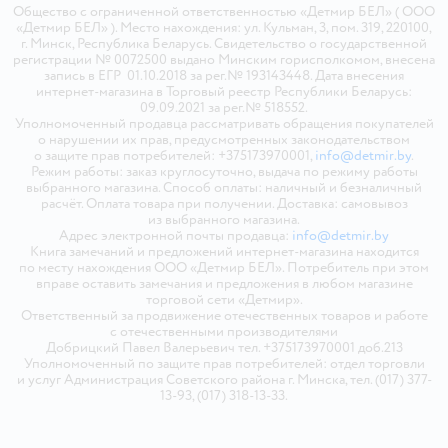
Общество с ограниченной ответственностью «Детмир БЕЛ» ( ООО
«Детмир БЕЛ» ). Место нахождения: ул. Кульман, 3, пом. 319, 220100,
г. Минск, Республика Беларусь. Свидетельство о государственной
регистрации № 0072500 выдано Минским горисполкомом, внесена
запись в ЕГР 01.10.2018 за рег.№ 193143448. Дата внесения
интернет-магазина в Торговый реестр Республики Беларусь:
09.09.2021 за рег.№ 518552.
Уполномоченный продавца рассматривать обращения покупателей
о нарушении их прав, предусмотренных законодательством
о защите прав потребителей: +375173970001,
info@detmir.by
.
Режим работы: заказ круглосуточно, выдача по режиму работы
выбранного магазина. Способ оплаты: наличный и безналичный
расчёт. Оплата товара при получении. Доставка: самовывоз
из выбранного магазина.
Адрес электронной почты продавца:
info@detmir.by
Книга замечаний и предложений интернет-магазина находится
по месту нахождения ООО «Детмир БЕЛ». Потребитель при этом
вправе оставить замечания и предложения в любом магазине
торговой сети «Детмир».
Ответственный за продвижение отечественных товаров и работе
с отечественными производителями
Добрицкий Павел Валерьевич тел. +375173970001 доб.213
Уполномоченный по защите прав потребителей: отдел торговли
и услуг Администрация Советского района г. Минска, тел. (017) 377-
13-93, (017) 318-13-33.