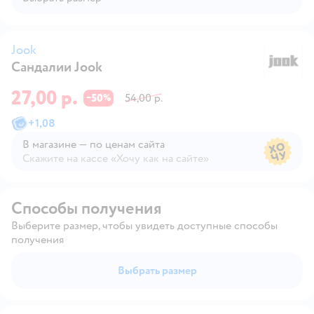
Jook
Сандалии Jook
Jo
27,00 р.
50
54,00 р.
−
%
+
1,08
В магазине — по ценам сайта
Скажите на кассе «Хочу как на сайте»
В магазине — по ценам сайта
Способы получения
Выберите размер, чтобы увидеть доступные способы
получения
Выбрать размер