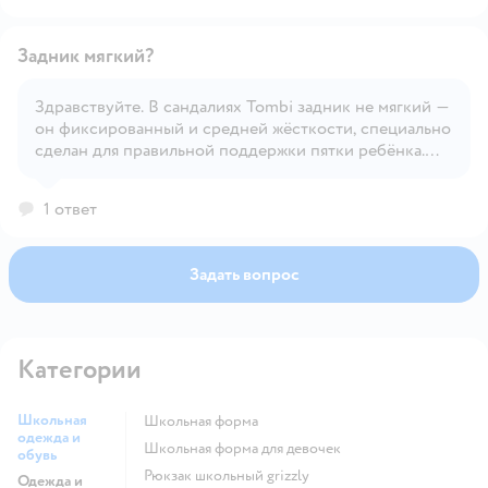
Задник мягкий?
Здравствуйте. В сандалиях Tombi задник не мягкий —
он фиксированный и средней жёсткости, специально
Открыть вопрос
сделан для правильной поддержки пятки ребёнка.
Это важно для устойчивости стопы и профилактики
деформаций.
1 ответ
Задать вопрос
Категории
Школьная
Школьная форма
одежда и
Школьная форма для девочек
обувь
Рюкзак школьный grizzly
Одежда и