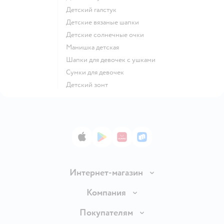
Детский галстук
Детские вязаные шапки
Детские солнечные очки
Манишка детская
Шапки для девочек с ушками
Сумки для девочек
Детский зонт
App Store
Google Play
AppGallery
RuStore
Интернет-магазин
Доставка и оплата
Компания
Обмен и возврат товара
Вакансии
Покупателям
Правила продажи