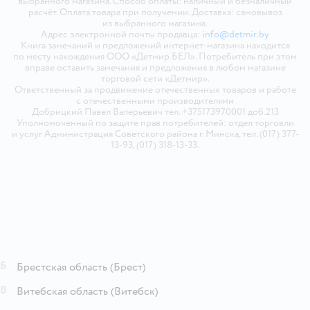
выбранного магазина. Способ оплаты: наличный и безналичный
расчёт. Оплата товара при получении. Доставка: самовывоз
из выбранного магазина.
Адрес электронной почты продавца:
info@detmir.by
Книга замечаний и предложений интернет-магазина находится
по месту нахождения ООО «Детмир БЕЛ». Потребитель при этом
вправе оставить замечания и предложения в любом магазине
торговой сети «Детмир».
Ответственный за продвижение отечественных товаров и работе
с отечественными производителями
Добрицкий Павел Валерьевич тел. +375173970001 доб.213
Уполномоченный по защите прав потребителей: отдел торговли
и услуг Администрация Советского района г. Минска, тел. (017) 377-
13-93, (017) 318-13-33.
Б
Брестская область
(Брест)
В
Витебская область
(Витебск)