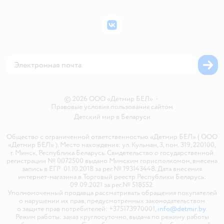
Подарочные карты
Политика конфиденциальности
Бонусные карты
Политика использования файлов cookie
ВКонтакте
Блог
Обратная связь
Магазины сети
Карта сайта
© 2026 ООО «Детмир БЕЛ»
•
Правовые условия пользования сайтом
Детский мир в
Беларуси
Общество с ограниченной ответственностью «Детмир БЕЛ» ( ООО
«Детмир БЕЛ» ). Место нахождения: ул. Кульман, 3, пом. 319, 220100,
г. Минск, Республика Беларусь. Свидетельство о государственной
регистрации № 0072500 выдано Минским горисполкомом, внесена
запись в ЕГР 01.10.2018 за рег.№ 193143448. Дата внесения
интернет-магазина в Торговый реестр Республики Беларусь:
09.09.2021 за рег.№ 518552.
Уполномоченный продавца рассматривать обращения покупателей
о нарушении их прав, предусмотренных законодательством
о защите прав потребителей: +375173970001,
info@detmir.by
.
Режим работы: заказ круглосуточно, выдача по режиму работы