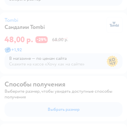
Tombi
Сандалии Tombi
T
48,00 р.
29
68,00 р.
−
%
+
1,92
В магазине — по ценам сайта
Скажите на кассе «Хочу как на сайте»
В магазине — по ценам сайта
Способы получения
Выберите размер, чтобы увидеть доступные способы
получения
Выбрать размер