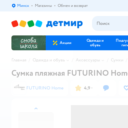
Минск
Магазины
Обмен и возврат
Выбор адреса доставки.
Одежда и
Подгу
Акции
обувь
гиг
Главная
Одежда и обувь
Аксессуары
Сумки
Сумка пляжная FUTURINO Hom
FUTURINO Home
4,9
·
назад