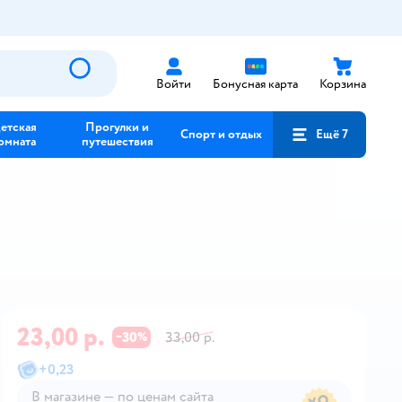
Войти
Бонусная карта
Корзина
етская
Прогулки и
Спорт и отдых
Ещё 7
омната
путешествия
23,00 р.
30
33,00 р.
−
%
+
0,23
В магазине — по ценам сайта