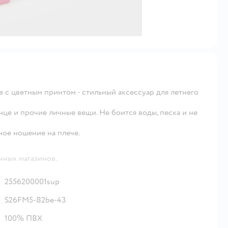
 с цветным принтом - стильный аксессуар для летнего
це и прочие личные вещи. Не боится воды, песка и не
ое ношение на плече.
чных магазинов.
2556200001sup
S26FM5-B2be-43
100% ПВХ