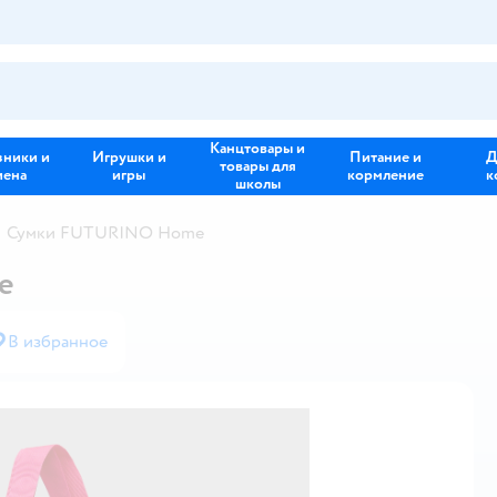
Канцтовары и
зники и
Игрушки и
Питание и
Д
товары для
иена
игры
кормление
к
школы
Сумки FUTURINO Home
e
В избранное