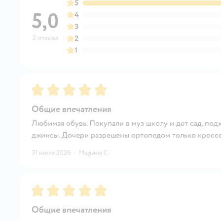
5
5,0
4
3
2 отзыва
2
1
Рейтинг:
5
Общие впечатления
Любимая обувь. Покупали в муз школу и дет сад, подх
джинсы. Дочери разрешены ортопедом только кроссов
31 июля 2026
·
Марина С.
Рейтинг:
5
Общие впечатления