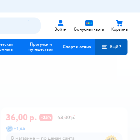
Войти
Бонусная карта
Корзина
етская
Прогулки и
Спорт и отдых
Ещё 7
омната
путешествия
36,00 р.
25
48,00 р.
−
%
+
1,44
В магазине — по ценам сайта