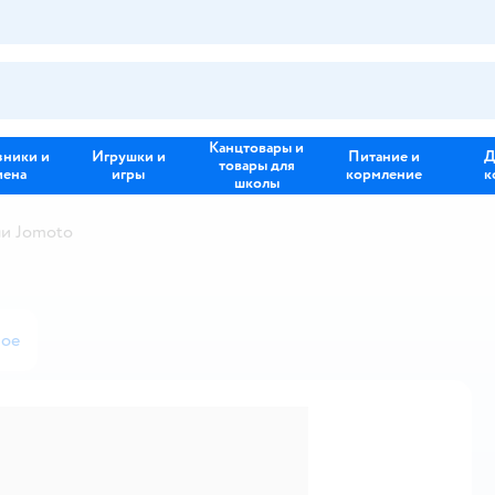
Канцтовары и
зники и
Игрушки и
Питание и
Д
товары для
иена
игры
кормление
к
школы
и Jomoto
ное