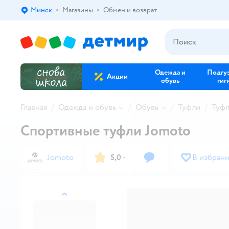
Минск
Магазины
Обмен и возврат
Выбор адреса доставки.
Одежда и
Подгу
Акции
обувь
гиг
Главная
Одежда и обувь
Обувь
Туфли
Туфл
Спортивные туфли Jomoto
Jomoto
5,0
·
В избран
назад