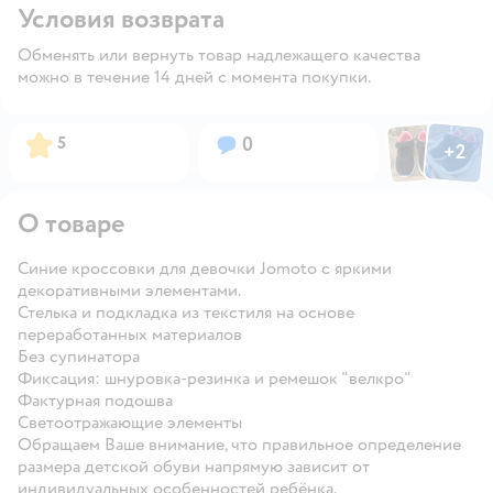
Условия возврата
Обменять или вернуть товар надлежащего качества
можно в течение 14 дней с момента покупки.
Фото пользов
Фото по
Рейтинг:
Вопросов:
5
0
+
2
Открыть
О товаре
Синие кроссовки для девочки Jomoto с яркими
декоративными элементами.
Стелька и подкладка из текстиля на основе
переработанных материалов
Без супинатора
Фиксация: шнуровка-резинка и ремешок "велкро"
Фактурная подошва
Светоотражающие элементы
Обращаем Ваше внимание, что правильное определение
размера детской обуви напрямую зависит от
индивидуальных особенностей ребёнка.