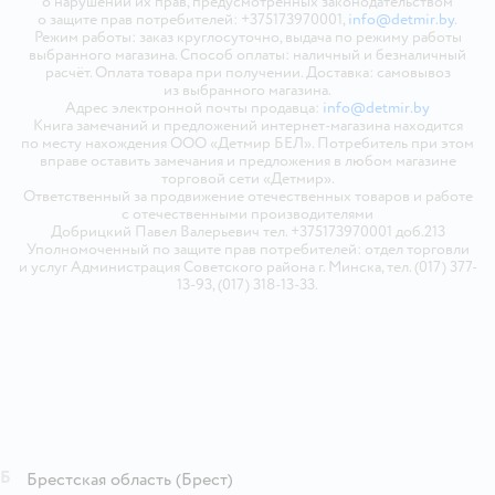
о нарушении их прав, предусмотренных законодательством
о защите прав потребителей: +375173970001,
info@detmir.by
.
Режим работы: заказ круглосуточно, выдача по режиму работы
выбранного магазина. Способ оплаты: наличный и безналичный
расчёт. Оплата товара при получении. Доставка: самовывоз
из выбранного магазина.
Адрес электронной почты продавца:
info@detmir.by
Книга замечаний и предложений интернет-магазина находится
по месту нахождения ООО «Детмир БЕЛ». Потребитель при этом
вправе оставить замечания и предложения в любом магазине
торговой сети «Детмир».
Ответственный за продвижение отечественных товаров и работе
с отечественными производителями
Добрицкий Павел Валерьевич тел. +375173970001 доб.213
Уполномоченный по защите прав потребителей: отдел торговли
и услуг Администрация Советского района г. Минска, тел. (017) 377-
13-93, (017) 318-13-33.
Б
Брестская область
(Брест)