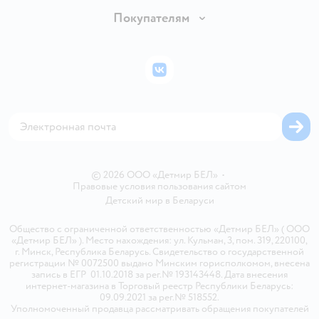
Обмен и возврат товара
Вакансии
Покупателям
Правила продажи
Подарочные карты
Политика конфиденциальности
Бонусные карты
Политика использования файлов cookie
ВКонтакте
Блог
Обратная связь
Магазины сети
Карта сайта
© 2026 ООО «Детмир БЕЛ»
•
Правовые условия пользования сайтом
Детский мир в
Беларуси
Общество с ограниченной ответственностью «Детмир БЕЛ» ( ООО
«Детмир БЕЛ» ). Место нахождения: ул. Кульман, 3, пом. 319, 220100,
г. Минск, Республика Беларусь. Свидетельство о государственной
регистрации № 0072500 выдано Минским горисполкомом, внесена
запись в ЕГР 01.10.2018 за рег.№ 193143448. Дата внесения
интернет-магазина в Торговый реестр Республики Беларусь:
09.09.2021 за рег.№ 518552.
Уполномоченный продавца рассматривать обращения покупателей