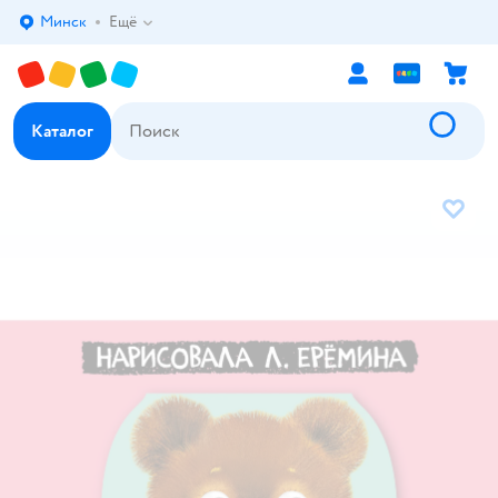
Минск
Ещё
Выбор адреса доставки.
Каталог
В избр