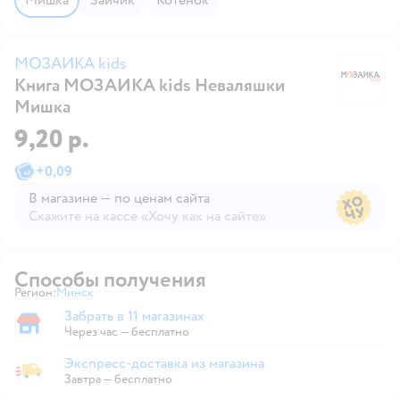
МОЗАИКА kids
Книга МОЗАИКА kids Неваляшки
М
Мишка
9,20 р.
+
0,09
В магазине — по ценам сайта
Скажите на кассе «Хочу как на сайте»
В магазине — по ценам сайта
Способы получения
Регион:
Минск
Выбор адреса доставки.
Забрать в 11 магазинах
Забрать в магазине
Через час — бесплатно
Экспресс-доставка из магазина
Экспресс-доставка из магазина
Завтра
—
бесплатно