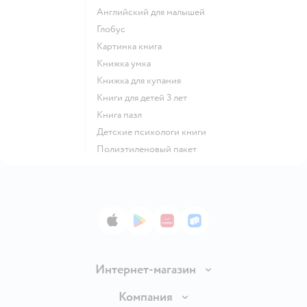
английский для малышей
глобус
картинка книга
книжка умка
книжка для купания
книги для детей 3 лет
книга пазл
детские психологи книги
полиэтиленовый пакет
App Store
Google Play
AppGallery
RuStore
Интернет-магазин
Доставка и оплата
Компания