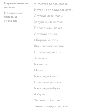
Первые книжки
антистресс раскраска
малыша
история россии для детей
Подарочные
детские детективы
пакеты и
упаковка
зарубежные сказки
подарочный пакет
детский роман
сборник сказок
внеклассное чтение
подставка для книг
закладки
комиксы
манга
говорящая книга
Планшеты детские
говорящая азбука
азбука
читаем по слогам
энциклопедия детская