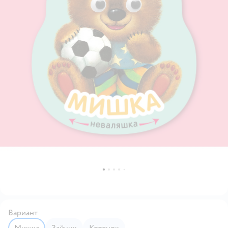
Вариант
Мишка
Зайчик
Котенок