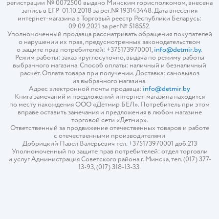
регистрации № 0072500 выдано Минским горисполкомом, внесена
запись в ЕГР 01.10.2018 за рег.№ 193143448. Дата внесения
интернет-магазина в Торговый реестр Республики Беларусь:
09.09.2021 за рег.№ 518552.
Уполномоченный продавца рассматривать обращения покупателей
о нарушении их прав, предусмотренных законодательством
о защите прав потребителей: +375173970001,
info@detmir.by
.
Режим работы: заказ круглосуточно, выдача по режиму работы
выбранного магазина. Способ оплаты: наличный и безналичный
расчёт. Оплата товара при получении. Доставка: самовывоз
из выбранного магазина.
Адрес электронной почты продавца:
info@detmir.by
Книга замечаний и предложений интернет-магазина находится
по месту нахождения ООО «Детмир БЕЛ». Потребитель при этом
вправе оставить замечания и предложения в любом магазине
торговой сети «Детмир».
Ответственный за продвижение отечественных товаров и работе
с отечественными производителями
Добрицкий Павел Валерьевич тел. +375173970001 доб.213
Уполномоченный по защите прав потребителей: отдел торговли
и услуг Администрация Советского района г. Минска, тел. (017) 377-
13-93, (017) 318-13-33.