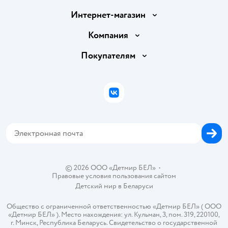
Интернет-магазин
Доставка и оплата
Компания
Обмен и возврат товара
Вакансии
Покупателям
Правила продажи
Подарочные карты
Политика конфиденциальности
Бонусные карты
Политика использования файлов cookie
ВКонтакте
Блог
Обратная связь
Магазины сети
Карта сайта
© 2026 ООО «Детмир БЕЛ»
•
Правовые условия пользования сайтом
Детский мир в
Беларуси
Общество с ограниченной ответственностью «Детмир БЕЛ» ( ООО
«Детмир БЕЛ» ). Место нахождения: ул. Кульман, 3, пом. 319, 220100,
г. Минск, Республика Беларусь. Свидетельство о государственной