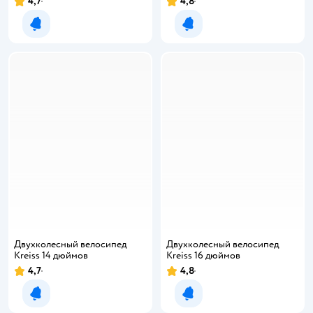
4,7
4,8
Уведомить о появлении
Уведомить о появлении
Двухколесный велосипед
Двухколесный велосипед
Kreiss 14 дюймов
Kreiss 16 дюймов
4,7
4,8
Уведомить о появлении
Уведомить о появлении