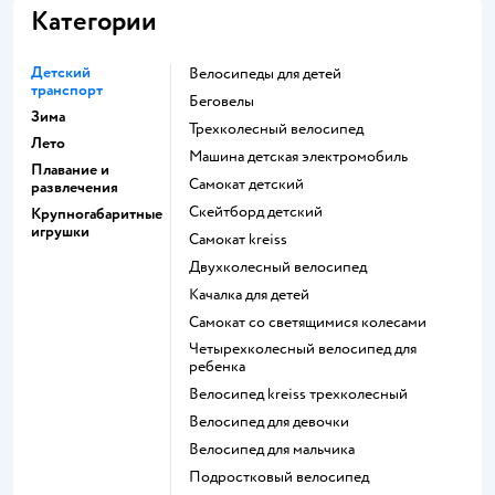
Категории
Детский
Велосипеды для детей
транспорт
Беговелы
Зима
Трехколесный велосипед
Лето
Машина детская электромобиль
Плавание и
Самокат детский
развлечения
Скейтборд детский
Крупногабаритные
игрушки
Самокат kreiss
Двухколесный велосипед
Качалка для детей
Самокат со светящимися колесами
Четырехколесный велосипед для
ребенка
Велосипед kreiss трехколесный
Велосипед для девочки
Велосипед для мальчика
Подростковый велосипед