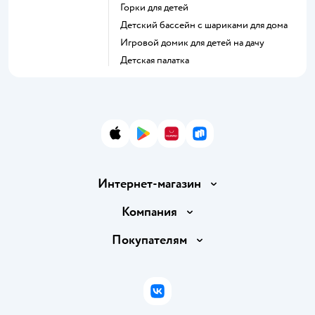
Горки для детей
Детский бассейн с шариками для дома
Игровой домик для детей на дачу
Детская палатка
App Store
Google Play
AppGallery
RuStore
Интернет-магазин
Доставка и оплата
Компания
Обмен и возврат товара
Вакансии
Покупателям
Правила продажи
Подарочные карты
Политика конфиденциальности
Бонусные карты
Политика использования файлов cookie
ВКонтакте
Блог
Обратная связь