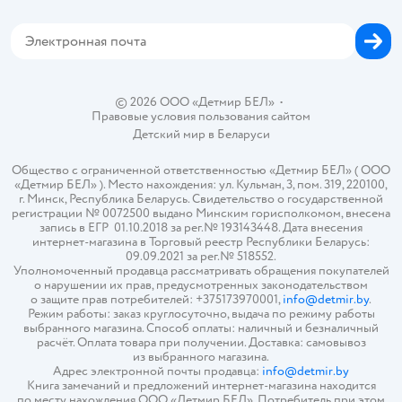
Магазины сети
Карта сайта
© 2026 ООО «Детмир БЕЛ»
•
Правовые условия пользования сайтом
Детский мир в
Беларуси
Общество с ограниченной ответственностью «Детмир БЕЛ» ( ООО
«Детмир БЕЛ» ). Место нахождения: ул. Кульман, 3, пом. 319, 220100,
г. Минск, Республика Беларусь. Свидетельство о государственной
регистрации № 0072500 выдано Минским горисполкомом, внесена
запись в ЕГР 01.10.2018 за рег.№ 193143448. Дата внесения
интернет-магазина в Торговый реестр Республики Беларусь:
09.09.2021 за рег.№ 518552.
Уполномоченный продавца рассматривать обращения покупателей
о нарушении их прав, предусмотренных законодательством
о защите прав потребителей: +375173970001,
info@detmir.by
.
Режим работы: заказ круглосуточно, выдача по режиму работы
выбранного магазина. Способ оплаты: наличный и безналичный
расчёт. Оплата товара при получении. Доставка: самовывоз
из выбранного магазина.
Адрес электронной почты продавца:
info@detmir.by
Книга замечаний и предложений интернет-магазина находится
по месту нахождения ООО «Детмир БЕЛ». Потребитель при этом