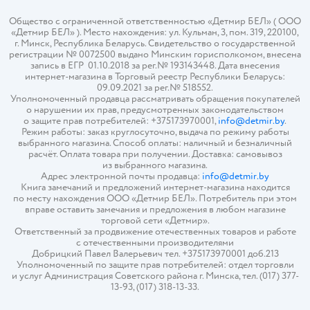
Общество с ограниченной ответственностью «Детмир БЕЛ» ( ООО
«Детмир БЕЛ» ). Место нахождения: ул. Кульман, 3, пом. 319, 220100,
г. Минск, Республика Беларусь. Свидетельство о государственной
регистрации № 0072500 выдано Минским горисполкомом, внесена
запись в ЕГР 01.10.2018 за рег.№ 193143448. Дата внесения
интернет-магазина в Торговый реестр Республики Беларусь:
09.09.2021 за рег.№ 518552.
Уполномоченный продавца рассматривать обращения покупателей
о нарушении их прав, предусмотренных законодательством
о защите прав потребителей: +375173970001,
info@detmir.by
.
Режим работы: заказ круглосуточно, выдача по режиму работы
выбранного магазина. Способ оплаты: наличный и безналичный
расчёт. Оплата товара при получении. Доставка: самовывоз
из выбранного магазина.
Адрес электронной почты продавца:
info@detmir.by
Книга замечаний и предложений интернет-магазина находится
по месту нахождения ООО «Детмир БЕЛ». Потребитель при этом
вправе оставить замечания и предложения в любом магазине
торговой сети «Детмир».
Ответственный за продвижение отечественных товаров и работе
с отечественными производителями
Добрицкий Павел Валерьевич тел. +375173970001 доб.213
Уполномоченный по защите прав потребителей: отдел торговли
и услуг Администрация Советского района г. Минска, тел. (017) 377-
13-93, (017) 318-13-33.