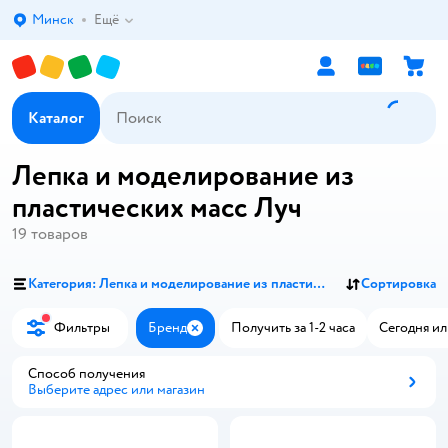
Минск
Ещё
Выбор адреса доставки.
Каталог
Лепка и моделирование из
пластических масс Луч
19
товаров
Категория: Лепка и моделирование из пластических масс
Сортировка
Фильтры
Бренд
Получить за 1-2 часа
Сегодня ил
Закрыть
Способ получения
Выберите адрес или магазин
Способ получения