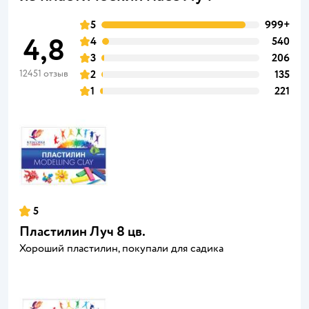
5
999+
4,8
4
540
3
206
12451 отзыв
2
135
1
221
5
Пластилин Луч 8 цв.
Хороший пластилин, покупали для садика