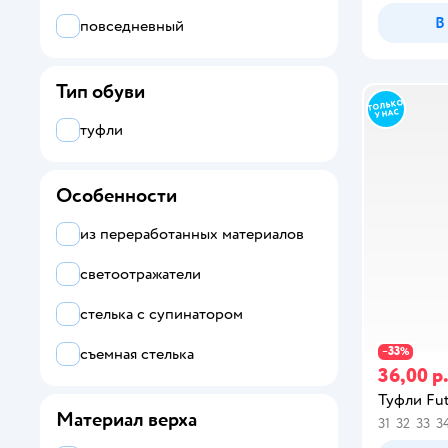
В
повседневный
Тип обуви
туфли
Особенности
из переработанных материалов
светоотражатели
стелька с супинатором
съемная стелька
33
−
%
36,00 р
Туфли Fut
Материал верха
31
32
33
3