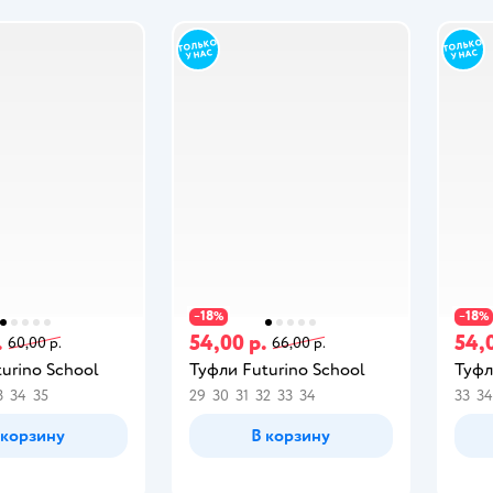
18
18
−
%
−
%
.
54,00 р.
54,
60,00 р.
66,00 р.
urino School
Туфли Futurino School
Туфл
3
34
35
29
30
31
32
33
34
33
34
 корзину
В корзину