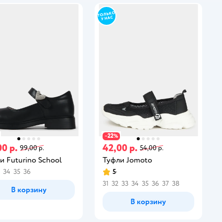
22
−
%
00 р.
42,00 р.
99,00 р.
54,00 р.
и Futurino School
Туфли Jomoto
34
35
36
5
31
32
33
34
35
36
37
38
В корзину
В корзину