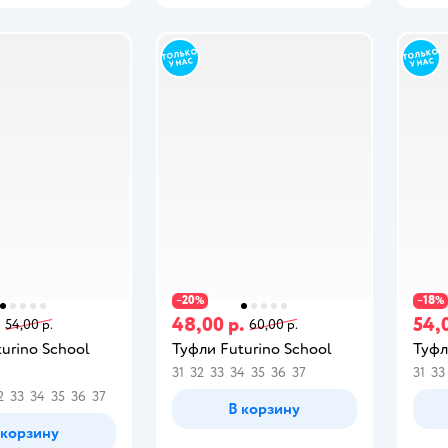
20
18
−
%
−
%
.
48,00 р.
54,
54,00 р.
60,00 р.
urino School
Туфли Futurino School
Туфл
31
32
33
34
35
36
37
31
33
2
33
34
35
36
37
В корзину
 корзину