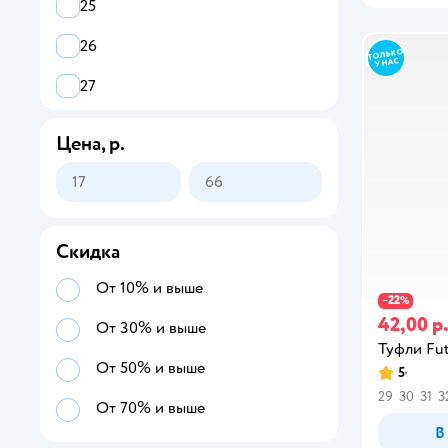
25
26
27
28
Цена, р.
29
30
31
Скидка
32
От 10% и выше
22
−
%
42,00 р
33
От 30% и выше
Туфли Fut
34
От 50% и выше
5
29
30
31
3
35
От 70% и выше
В
36