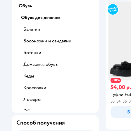
Обувь
Обувь для девочек
Балетки
Босоножки и сандалии
Ботинки
Домашняя обувь
Кеды
18
−
%
54,00 р
Кроссовки
Туфли Fut
Лоферы
33
34
36
3
Обувь с подсветкой
В
Способ получения
Пинетки