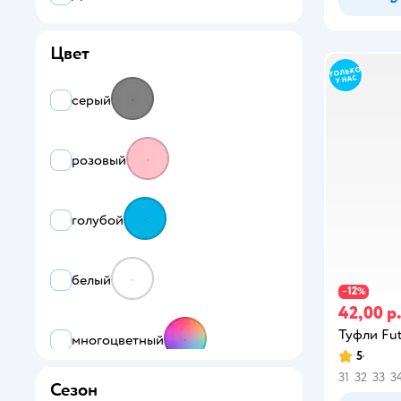
Цвет
серый
розовый
голубой
белый
12
−
%
42,00 р
Туфли Fut
многоцветный
5
31
32
33
3
Сезон
синий