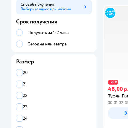
Полуботинки
Способ получения
Выберите адрес или магазин
Способ получения
Сабо
Срок получения
Сапоги
Получить за 1-2 часа
Сланцы
Сегодня или завтра
Туфли
Чешки
Размер
20
20
−
%
21
48,00 р
22
Туфли Fut
30
31
32
3
23
В
24