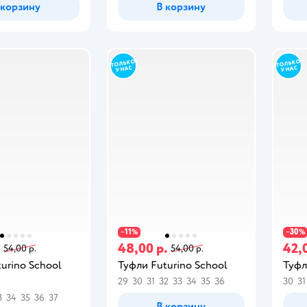
 корзину
В корзину
11
30
−
%
−
%
.
48,00 р.
42,
54,00 р.
54,00 р.
urino School
Туфли Futurino School
Туфл
29
30
31
32
33
34
35
36
30
31
3
34
35
36
37
В корзину