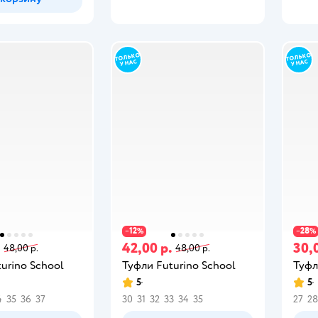
12
28
−
%
−
%
.
42,00 р.
30,
48,00 р.
48,00 р.
urino School
Туфли Futurino School
Туфл
5
5
4
35
36
37
30
31
32
33
34
35
27
28