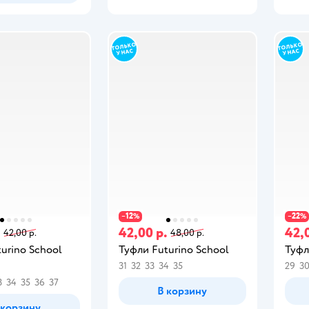
12
22
−
%
−
%
.
42,00 р.
42,
42,00 р.
48,00 р.
urino School
Туфли Futurino School
Туфл
31
32
33
34
35
29
3
3
34
35
36
37
В корзину
 корзину