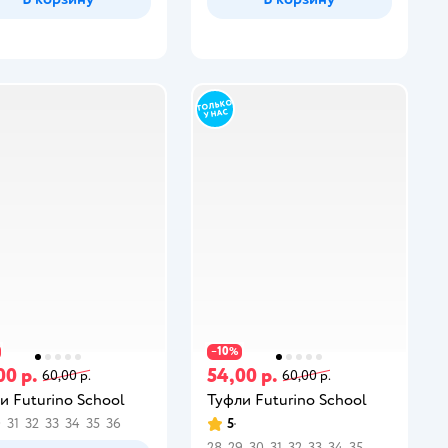
10
−
%
00 р.
54,00 р.
60,00 р.
60,00 р.
и Futurino School
Туфли Futurino School
0
31
32
33
34
35
36
5
28
29
30
31
32
33
34
35