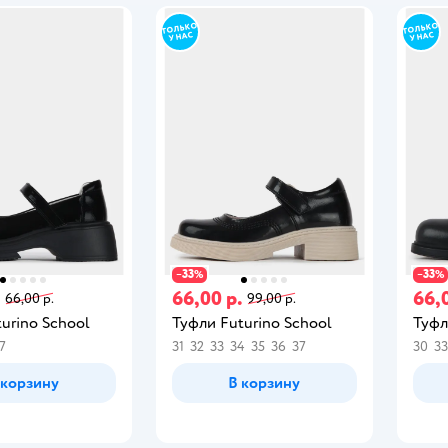
33
33
−
%
−
%
.
66,00 р.
66,
66,00 р.
99,00 р.
urino School
Туфли Futurino School
Туфл
7
31
32
33
34
35
36
37
30
33
 корзину
В корзину