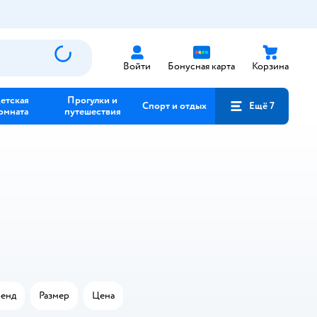
Войти
Бонусная карта
Корзина
етская
Прогулки и
Спорт и отдых
Ещё 7
омната
путешествия
енд
Размер
Цена