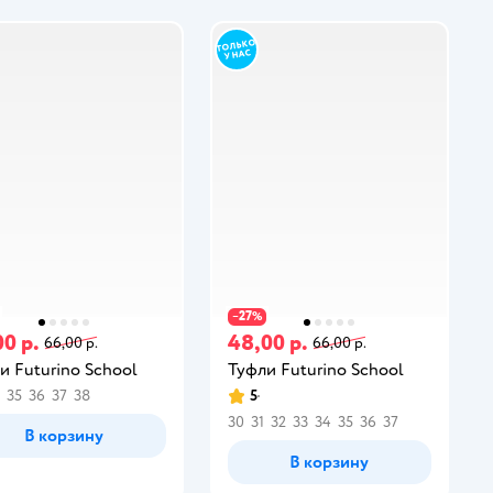
27
−
%
00 р.
48,00 р.
66,00 р.
66,00 р.
и Futurino School
Туфли Futurino School
35
36
37
38
5
30
31
32
33
34
35
36
37
В корзину
В корзину