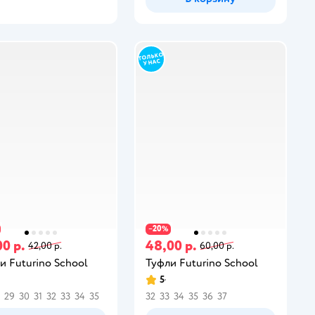
20
−
%
00 р.
48,00 р.
42,00 р.
60,00 р.
и Futurino School
Туфли Futurino School
5
29
30
31
32
33
34
35
32
33
34
35
36
37