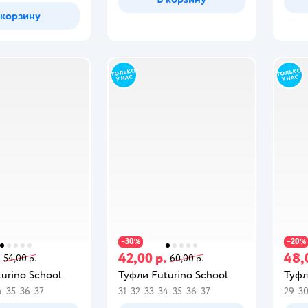
 корзину
30
20
−
%
−
%
.
42,00 р.
48,
54,00 р.
60,00 р.
urino School
Туфли Futurino School
Туфл
4
35
36
37
31
32
33
34
35
36
37
29
3