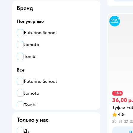
Бренд
37
Популярные
38
Futurino School
Jomoto
Tombi
Все
Futurino School
Jomoto
14
−
%
36,00 р
Tombi
Туфли Fut
4,5
Только у нас
30
31
32
3
Да
В