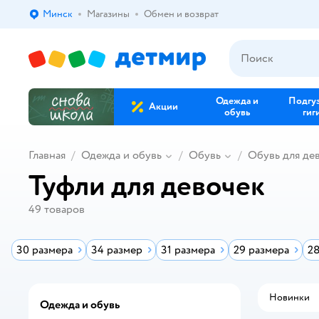
Минск
Магазины
Обмен и возврат
Выбор адреса доставки.
Одежда и
Подгу
Акции
обувь
гиг
Главная
Одежда и обувь
Обувь
Обувь для де
Туфли для девочек
49
товаров
30 размера
34 размер
31 размера
29 размера
28
Новинки
Одежда и обувь