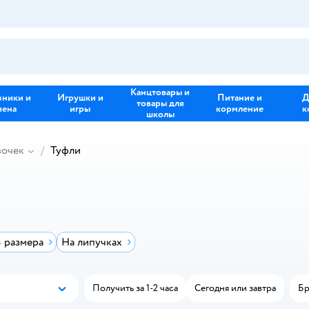
Канцтовары и
зники и
Игрушки и
Питание и
Д
товары для
иена
игры
кормление
к
школы
вочек
Туфли
 размера
На липучках
Получить за 1-2 часа
Сегодня или завтра
Бр
Новинки