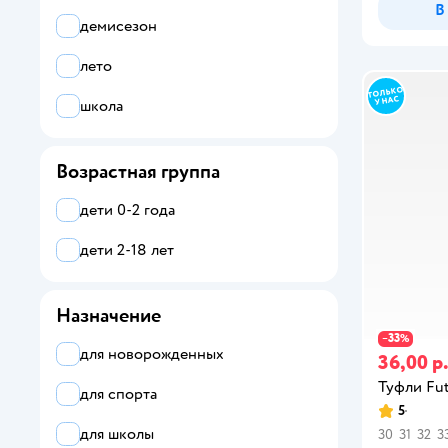
В
демисезон
черный
лето
школа
коричневый
Возрастная группа
бежевый
дети 0-2 года
дети 2-18 лет
Назначение
33
−
%
для новорожденных
36,00 р
Туфли Fut
для спорта
5
для школы
30
31
32
3