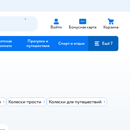
Войти
Бонусная карта
Корзина
етская
Прогулки и
Спорт и отдых
Ещё 7
омната
путешествия
и
Коляски-трости
Коляски для путешествий
на