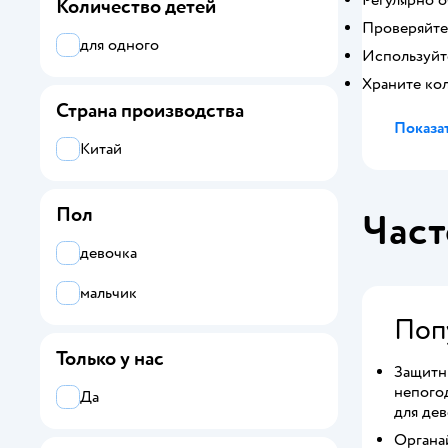
Количество детей
Проверяйте
для одного
Используйт
Храните кол
Страна производства
Показат
Китай
Пол
Част
девочка
мальчик
Поп
Только у нас
Защитн
непогод
Да
для дев
Органай