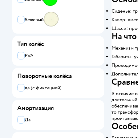
Сиденье: тр
бежевый
Капор: вмес
Шасси: про
На что
Тип колёс
Механизм т
EVA
Габариты: у
Проходимос
Дополнитель
Поворотные колёса
Сравне
да (с фиксацией)
В отличие о
длительный
обеспечиваю
Амортизация
то трансфор
проигрываю
Да
Особе
Регулярно 