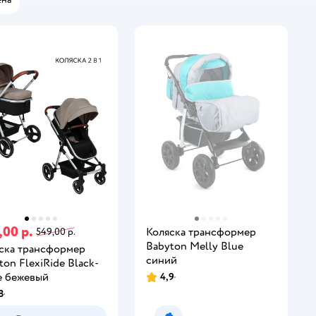
,00 р.
Коляска трансформер
549,00 р.
Babyton Melly Blue
ска трансформер
синий
ton FlexiRide Black-
e бежевый
4,9
8