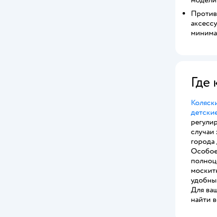
Против
аксесс
минима
Где
Коляски
детские
регули
случаи 
города
Особое
полноц
москит
удобны
Для ваш
найти в