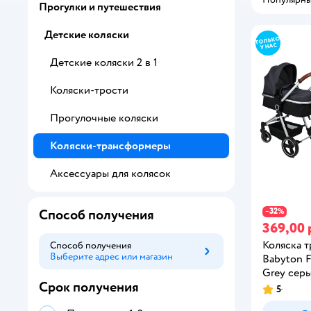
Прогулки и путешествия
Детские коляски
Детские коляски 2 в 1
Коляски-трости
Прогулочные коляски
Коляски-трансформеры
Аксессуары для колясок
32
Способ получения
−
%
369,00 
Коляска 
Способ получения
Выберите адрес или магазин
Способ получения
Babyton F
Grey сер
Срок получения
5