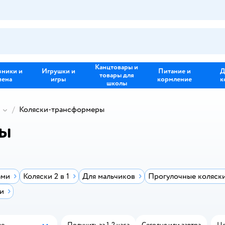
Канцтовары и
зники и
Игрушки и
Питание и
Д
товары для
иена
игры
кормление
к
школы
Коляски-трансформеры
ры
ами
Коляски 2 в 1
Для мальчиков
Прогулочные коляск
и
ые
Получить за 1-2 часа
Сегодня или завтра
Це