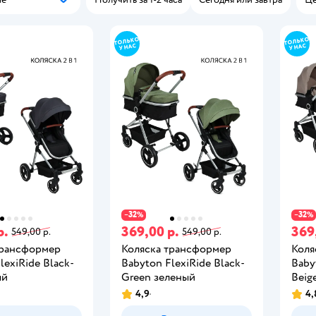
Популярные
32
32
−
%
−
%
р.
369,00 р.
369
549,00 р.
549,00 р.
трансформер
Коляска трансформер
Коля
lexiRide Black-
Babyton FlexiRide Black-
Baby
ый
Green зеленый
Beig
4,9
4,