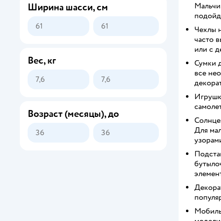
Мальчи
Ширина шасси, см
подойд
Чехлы н
часто в
или с 
Вес, кг
Сумки д
все не
декора
Игрушк
самолет
Возраст (месяцы), до
Солнцез
Для ма
узорами
Подста
бутылоч
элемент
Декора
популяр
Мобиль
модели 