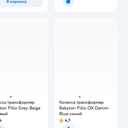
В корзину
Уведомить о появлении
ска трансформер
Коляска трансформер
ton Pillo Grey-Beige
Babyton Pillo OX Denim-
евый
Blue синий
6
4,7