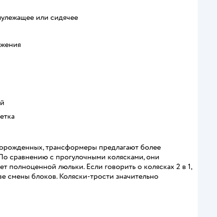
лулежащее или сидячее
ижения
ей
етка
оворожденных, трансформеры предлагают более
По сравнению с прогулочными колясками, они
 полноценной люльки. Если говорить о колясках 2 в 1,
ве смены блоков. Коляски-трости значительно