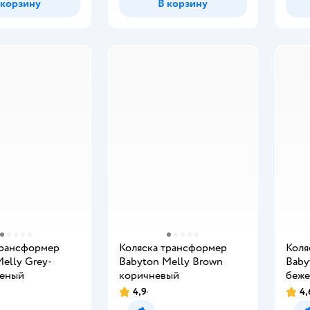
 корзину
В корзину
трансформер
Коляска трансформер
Коля
elly Grey-
Babyton Melly Brown
Baby
леный
коричневый
беж
4,9
4,