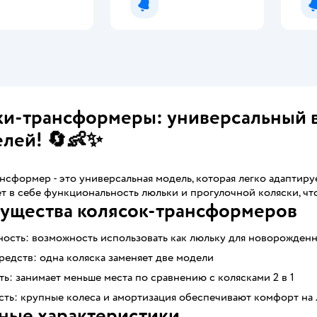
мить о появлении
Уведомить о появлении
ки-трансформеры: универсальный 
елей! 🔄👶✨
нсформер - это универсальная модель, которая легко адаптиру
т в себе функциональность люльки и прогулочной коляски, чт
ущества колясок-трансформеров
ость: возможность использовать как люльку для новорожденн
едств: одна коляска заменяет две модели
ь: занимает меньше места по сравнению с колясками 2 в 1
ть: крупные колеса и амортизация обеспечивают комфорт на
ные характеристики