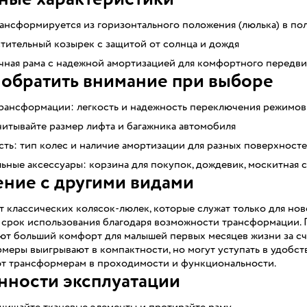
ансформируется из горизонтального положения (люлька) в по
тительный козырек с защитой от солнца и дождя
чная рама с надежной амортизацией для комфортного передв
 обратить внимание при выборе
рансформации: легкость и надежность переключения режимов
читывайте размер лифта и багажника автомобиля
ть: тип колес и наличие амортизации для разных поверхност
ные аксессуары: корзина для покупок, дождевик, москитная с
ние с другими видами
т классических колясок-люлек, которые служат только для н
 срок использования благодаря возможности трансформации. 
т больший комфорт для малышей первых месяцев жизни за счет
меры выигрывают в компактности, но могут уступать в удобст
т трансформерам в проходимости и функциональности.
нности эксплуатации
очищайте тканевые элементы и протирайте раму