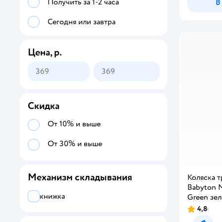
Получить за 1-2 часа
В
Сегодня или завтра
Цена, р.
Скидка
От 10% и выше
От 30% и выше
Механизм складывания
Коляска 
Babyton M
книжка
Green зе
4,8