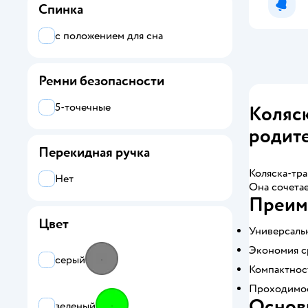
Спинка
Уведо
с положением для сна
Ремни безопасности
5-точечные
Коляс
родит
Перекидная ручка
Коляска-тра
Нет
Она сочетае
Преим
Цвет
Универсальн
Экономия ср
серый
Компактност
Проходимос
Основ
зеленый