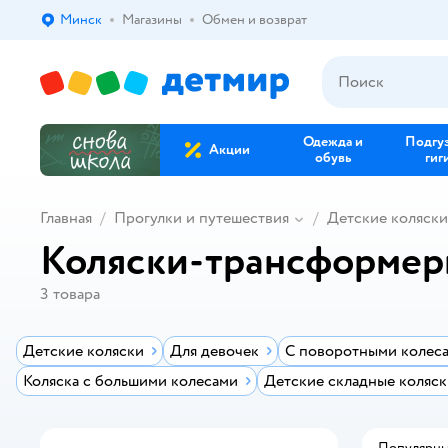
Минск
Магазины
Обмен и возврат
Выбор адреса доставки.
Одежда и
Подгу
Акции
обувь
гиг
Главная
Прогулки и путешествия
Детские коляски
Коляски-трансформе
3
товара
Детские коляски
Для девочек
С поворотными колес
Коляска с большими колесами
Детские складные коляск
Популярн