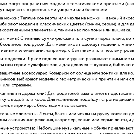
кам могут понравиться модели с тематическими принтами (нап
ут варианты с цветочными узорами или блестками.
а ножки: Теплые конверты или чехлы на ножки — важный аксес
ыбирают модели в классических цветах (синий, серый), а для 
декоративными элементами, такими как помпоны или вышивка.
ля мамы: Стильные сумки-рюкзаки или сумки через плечо, кот
обходимое под рукой. Для мальчиков подойдут модели с миним
тивными элементами, например, с бантиками или перламутровы
и-подвески: Яркие подвесные игрушки развивают внимание м
ы или герои мультфильмов, а для девочек — куколки, бабочки 
ащитные аксессуары: Козырьки от солнца или зонтики для кол
льчиков выбирают модели с геометрическими принтами или сп
 или стразами.
канники и держатели: Для родителей важно иметь подстаканни
ку с водой или кофе. Для мальчиков подойдут строгие дизайн
ами, например, с блестящими вставками.
тивные элементы: Ленты, банты или чехлы на ручку коляски д
ны лаконичные решения, например, синие или серые ленты, а д
ные устройства: Небольшие музыкальные мобили привлекают
с машинками или животными, а для девочек — с мягкими кукла