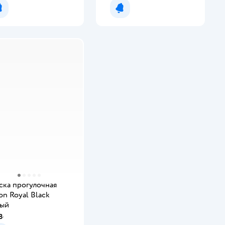
Уведомить о появлении
Уведомить о появлении
ска прогулочная
on Royal Black
ный
8