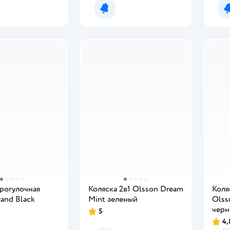
мить о появлении
Уведомить о появлении
прогулочная
Коляска 2в1 Olsson Dream
Коля
and Black
Mint зеленый
Olss
чер
5
4,