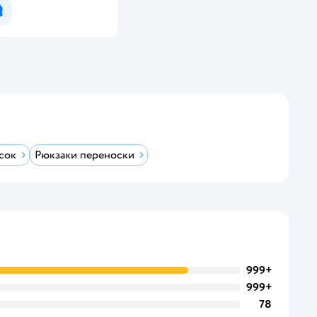
Уведомить о появлении
сок
Рюкзаки переноски
999+
999+
78