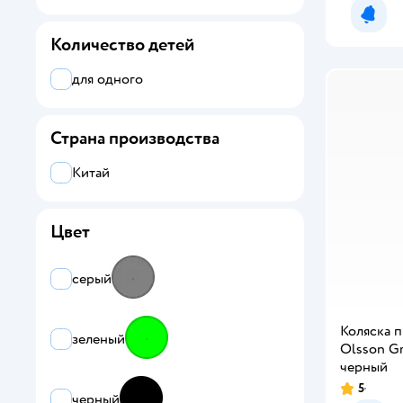
Уведо
Количество детей
для одного
Страна производства
Китай
Цвет
серый
Коляска 
зеленый
Olsson Gr
черный
5
черный