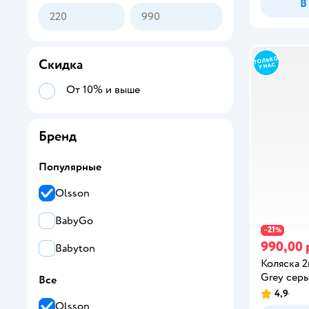
В
Скидка
От 10% и выше
Бренд
Популярные
Olsson
BabyGo
21
−
%
990,00 
Babyton
Коляска 2
Grey сер
Все
4,9
Olsson