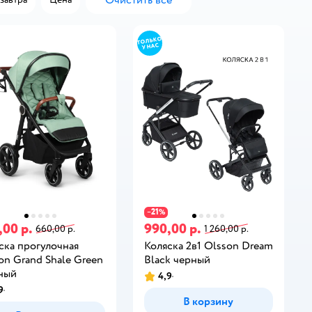
Очистить всё
21
−
%
,00 р.
990,00 р.
660,00 р.
1 260,00 р.
ска прогулочная
Коляска 2в1 Olsson Dream
on Grand Shale Green
Black черный
ный
4,9
9
В корзину