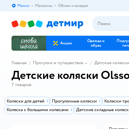
Минск
Магазины
Обмен и возврат
Выбор адреса доставки.
Одежда и
Подгу
Акции
обувь
гиг
Главная
Прогулки и путешествия
Детские коляски
Детские коляски Olss
7
товаров
Коляски для детей
Прогулочные коляски
Коляски-тр
Коляска с большими колесами
Детские складные коляск
Популярн