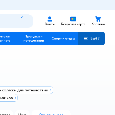
Войти
Бонусная карта
Корзина
етская
Прогулки и
Спорт и отдых
Ещё 7
омната
путешествия
 коляски для путешествий
льчиков
завтра
Цена