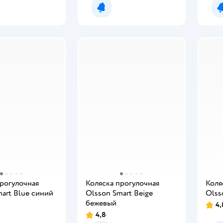
мить о появлении
Уведомить о появлении
прогулочная
Коляска прогулочная
Коля
art Blue синий
Olsson Smart Beige
Olss
бежевый
4,
4,8