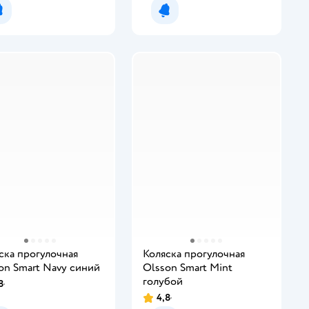
Уведомить о появлении
Уведомить о появлении
ска прогулочная
Коляска прогулочная
on Smart Navy синий
Olsson Smart Mint
голубой
8
4,8