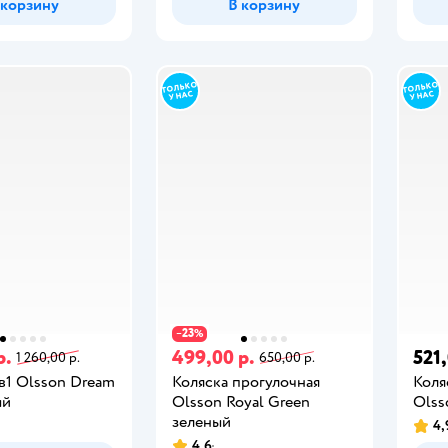
 корзину
В корзину
23
−
%
р.
499,00 р.
521,
1 260,00 р.
650,00 р.
в1 Olsson Dream
Коляска прогулочная
Коля
ый
Olsson Royal Green
Olss
зеленый
4,
4,6