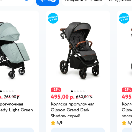
Популярные
Закрыть
25
25
−
%
−
%
р.
495,00 р.
495
265,00 р.
660,00 р.
прогулочная
Коляска прогулочная
Коля
ady Light Green
Olsson Grand Dark
Olss
Shadow серый
зеле
4,9
4,