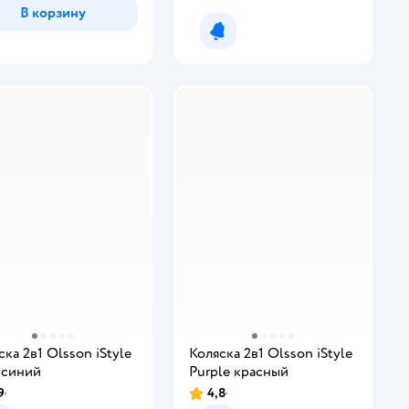
В корзину
Уведомить о появлении
ска 2в1 Olsson iStyle
Коляска 2в1 Olsson iStyle
 синий
Purple красный
9
4,8