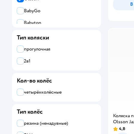
В
BabyGo
Babyton
ROXY-KIDS
Тип коляски
прогулочная
2в1
Кол-во колёс
четырёхколёсные
Тип колёс
Коляска 
Olsson Ja
резина (ненадувные)
4,8