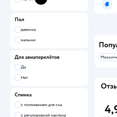
Уведо
Пол
девочка
мальчик
Попу
Для авиаперелётов
Москитн
Да
Нет
Отзы
Спинка
с положением для сна
4,
с регулировкой наклона