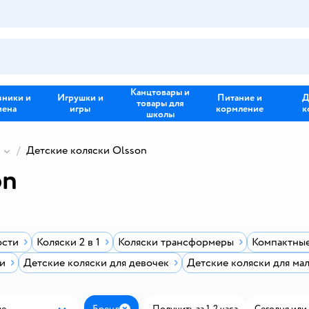
Канцтовары и
зники и
Игрушки и
Питание и
Д
товары для
иена
игры
кормление
к
школы
Детские коляски Olsson
on
ости
Коляски 2 в 1
Коляски трансформеры
Компактные
и
Детские коляски для девочек
Детские коляски для ма
ые
Бренд
Получить за 1-2 часа
Сегодня или 