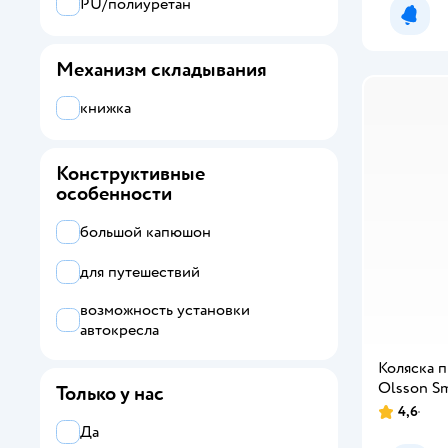
PU/полиуретан
Уведо
Механизм складывания
книжка
Конструктивные
особенности
большой капюшон
для путешествий
возможность установки
автокресла
Коляска 
Olsson Sm
Только у нас
4,6
Да