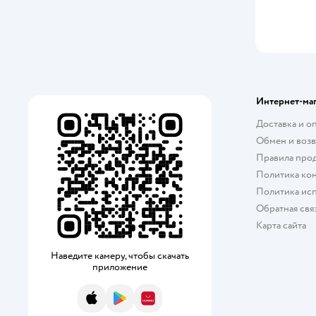
Интернет-ма
Доставка и о
Обмен и возв
Правила про
Политика ко
Политика исп
Обратная свя
Карта сайта
Наведите камеру, чтобы скачать
приложение
App Store
Google Play
AppGallery