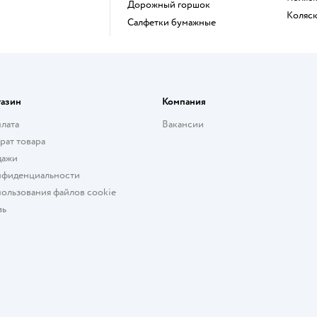
Дорожный горшок
Коляс
Салфетки бумажные
газин
Компания
плата
Вакансии
рат товара
дажи
нфиденциальности
ользования файлов cookie
зь