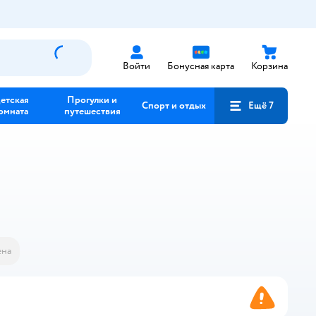
Войти
Бонусная карта
Корзина
етская
Прогулки и
Спорт и отдых
Ещё 7
омната
путешествия
на