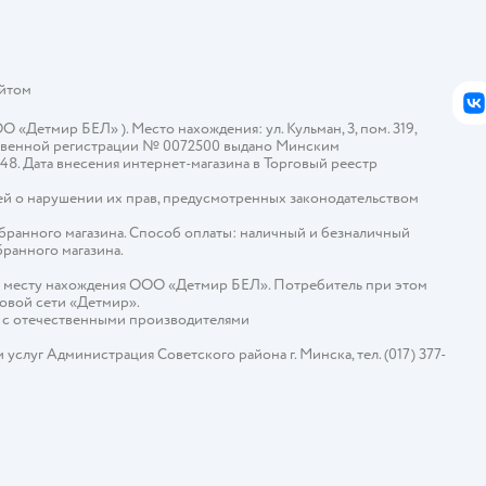
айтом
В
Детмир БЕЛ» ). Место нахождения: ул. Кульман, 3, пом. 319,
арственной регистрации № 0072500 выдано Минским
448. Дата внесения интернет-магазина в Торговый реестр
й о нарушении их прав, предусмотренных законодательством
ыбранного магазина. Способ оплаты: наличный и безналичный
бранного магазина.
о месту нахождения ООО «Детмир БЕЛ». Потребитель при этом
говой сети «Детмир».
е с отечественными производителями
слуг Администрация Советского района г. Минска, тел. (017) 377-