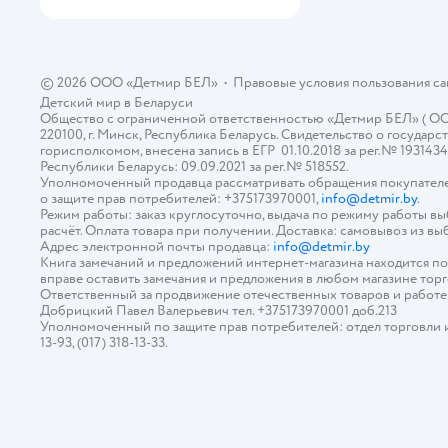
© 2026 ООО «Детмир БЕЛ»
•
Правовые условия пользования с
Детский мир в
Беларуси
Общество с ограниченной ответственностью «Детмир БЕЛ» ( ООО «
220100, г. Минск, Республика Беларусь. Свидетельство о госуд
горисполкомом, внесена запись в ЕГР 01.10.2018 за рег.№ 193143
Республики Беларусь: 09.09.2021 за рег.№ 518552.
Уполномоченный продавца рассматривать обращения покупателе
о защите прав потребителей: +375173970001,
info@detmir.by
.
Режим работы: заказ круглосуточно, выдача по режиму работы в
расчёт. Оплата товара при получении. Доставка: самовывоз из вы
Адрес электронной почты продавца:
info@detmir.by
Книга замечаний и предложений интернет-магазина находится п
вправе оставить замечания и предложения в любом магазине тор
Ответственный за продвижение отечественных товаров и работ
Добрицкий Павел Валерьевич тел. +375173970001 доб.213
Уполномоченный по защите прав потребителей: отдел торговли и у
13-93, (017) 318-13-33.