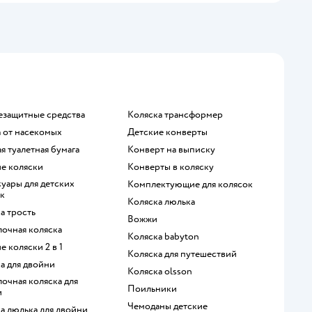
езащитные средства
Коляска трансформер
а от насекомых
Детские конверты
ая туалетная бумага
Конверт на выписку
ие коляски
Конверты в коляску
Комплектующие для колясок
к
Коляска люлька
ка трость
Вожжи
лочная коляска
Коляска babyton
ие коляски 2 в 1
Коляска для путешествий
ка для двойни
Коляска olsson
Поильники
и
Чемоданы детские
ка люлька для двойни