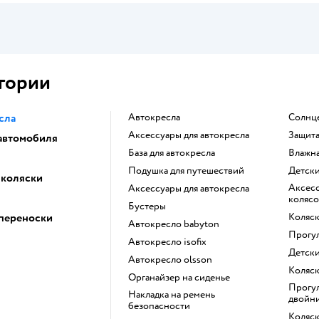
гории
сла
Автокресла
Солнц
Аксессуары для автокресла
Защит
 автомобиля
База для автокресла
Влажн
Подушка для путешествий
Детск
 коляски
Аксессуары для детских
Аксессуары для автокресла
колясо
Бустеры
 переноски
Коляс
Автокресло babyton
Прогу
Автокресло isofix
Детск
Автокресло olsson
Коляс
Органайзер на сиденье
Прогулочная коляска для
Накладка на ремень
двойн
безопасности
Коляс