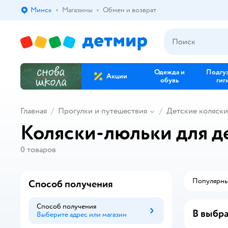
Минск
Магазины
Обмен и возврат
Выбор адреса доставки.
Одежда и
Подгу
Акции
обувь
гиг
Главная
Прогулки и путешествия
Детские коляски
Коляски-люльки для д
0
товаров
Популярн
Способ получения
Способ получения
В выбра
Выберите адрес или магазин
Способ получения