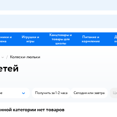
Канцтовары и
зники и
Игрушки и
Питание и
Д
товары для
иена
игры
кормление
к
школы
Коляски-люльки
етей
ые
Получить за 1-2 часа
Сегодня или завтра
Це
Популярные
нной категории нет товаров