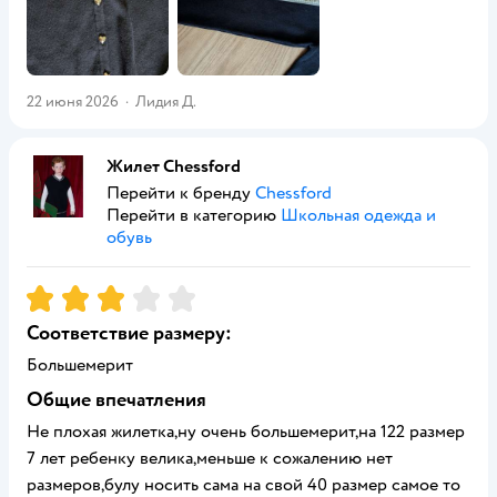
22 июня 2026
·
Лидия Д.
Жилет Chessford
Перейти к бренду
Chessford
Перейти в категорию
Школьная одежда и
обувь
Рейтинг:
3
Соответствие размеру:
Большемерит
Общие впечатления
Не плохая жилетка,ну очень большемерит,на 122 размер
7 лет ребенку велика,меньше к сожалению нет
размеров,булу носить сама на свой 40 размер самое то