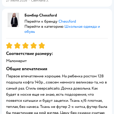
27 июня 2026
·
Светлана З.
Бомбер Chessford
Перейти к бренду
Chessford
Перейти в категорию
Школьная одежда и
обувь
Рейтинг:
5
Соответствие размеру:
Маломерит
Общие впечатления
Первое впечатление хорошее. На ребенка ростом 128
подошла кофта 140р., совсем немного великова-та, но в
самый раз. Стиль оверсайсайз. Дочка довольна. Как
будет в носке еще не знаю, есть подозрения, что
появятся катышки и будут зацепки. Ткань х/б плотная,
теплая, без начеса. Ткань не футер 2-х нитка, футер была
бы практичнее на мой взгляд. Цену без скидки считаю