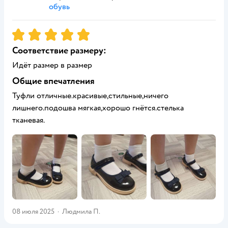
обувь
Рейтинг:
5
Соответствие размеру:
Идёт размер в размер
Общие впечатления
Туфли отличные.красивые,стильные,ничего
лишнего.подошва мягкая,хорошо гнётся.стелька
тканевая.
08 июля 2025
·
Людмила П.