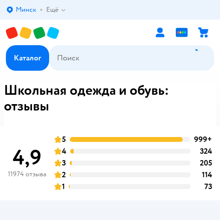
Минск
Ещё
Выбор адреса доставки.
Каталог
Школьная одежда и обувь:
отзывы
5
999+
о
оценка
4,9
4
324
о
оценка
3
205
о
оценка
11974 отзыва
2
114
о
оценка
1
73
о
оценка