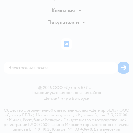
Доставка и оплата
Компания
Обмен и возврат товара
Вакансии
Покупателям
Правила продажи
Подарочные карты
Политика конфиденциальности
Бонусные карты
Политика использования файлов cookie
ВКонтакте
Блог
Обратная связь
Магазины сети
Карта сайта
© 2026 ООО «Детмир БЕЛ»
•
Правовые условия пользования сайтом
Детский мир в
Беларуси
Общество с ограниченной ответственностью «Детмир БЕЛ» ( ООО
«Детмир БЕЛ» ). Место нахождения: ул. Кульман, 3, пом. 319, 220100,
г. Минск, Республика Беларусь. Свидетельство о государственной
регистрации № 0072500 выдано Минским горисполкомом, внесена
запись в ЕГР 01.10.2018 за рег.№ 193143448. Дата внесения