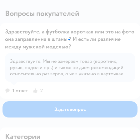
Вопросы покупателей
Здравствуйте, а футболка короткая или это на фото
она заправленна в штаны ? И есть ли различие
между мужской моделью?
Здравствуйте. Мы не замеряем товар (воротник,
Открыть вопрос
рукав, подол и пр..) и также не даем рекомендаций
относительно размеров, о чем указано в карточках
товара. Обращаем Ваше внимание, что правильное
определение размера детской одежды напрямую
1 ответ
2
зависит от индивидуальных особенностей ребёнка.
Задать вопрос
Категории