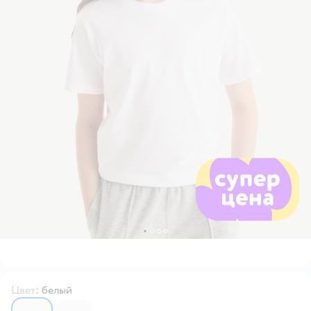
Цвет
:
белый
7074441
7074440