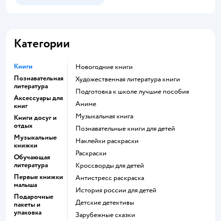
Категории
Книги
новогодние книги
Познавательная
художественная литература книги
литература
подготовка к школе лучшие пособия
Аксессуары для
Аниме
книг
музыкальная книга
Книги досуг и
отдых
познавательные книги для детей
Музыкальные
наклейки раскраски
книжки
раскраски
Обучающая
литература
кроссворды для детей
Первые книжки
антистресс раскраска
малыша
история россии для детей
Подарочные
детские детективы
пакеты и
упаковка
зарубежные сказки