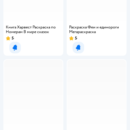
Книга Харвест Раскраска по
Раскраска Феи и единороги
Номерам В мире сказок
Мегараскраска
5
5
Уведомить о появлении
Уведомить о появлении