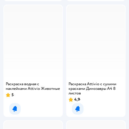
Раскраска водная с
Раскраска Attivio с сухими
наклейками Attivio Животные
красками Динозавры А4 8
листов
5
4,9
Уведомить о появлении
Уведомить о появлении