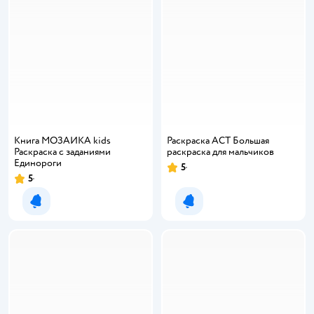
Книга МОЗАИКА kids
Раскраска АСТ Большая
Раскраска с заданиями
раскраска для мальчиков
Единороги
5
5
Уведомить о появлении
Уведомить о появлении