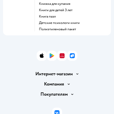
книжка для купания
книги для детей 3 лет
книга пазл
детские психологи книги
полиэтиленовый пакет
App Store
Google Play
AppGallery
RuStore
Интернет-магазин
Доставка и оплата
Компания
Обмен и возврат товара
Вакансии
Покупателям
Правила продажи
Подарочные карты
Политика конфиденциальности
Бонусные карты
Политика использования файлов cookie