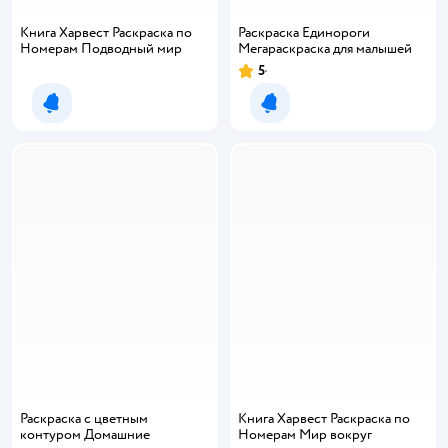
Книга Харвест Раскраска по
Раскраска Единороги
Номерам Подводный мир
Мегараскраска для малышей
5
Уведомить о появлении
Уведомить о появлении
Раскраска с цветным
Книга Харвест Раскраска по
контуром Домашние
Номерам Мир вокруг