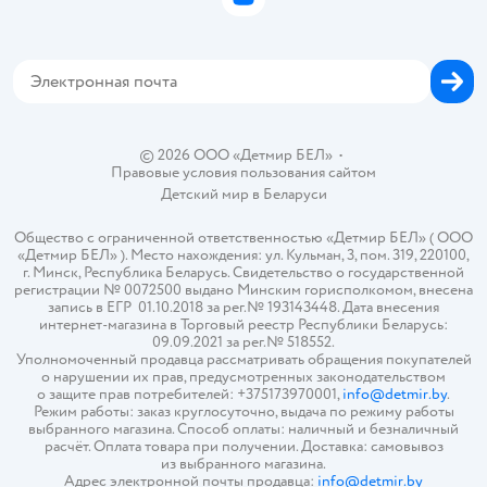
ВКонтакте
Блог
Обратная связь
Магазины сети
Карта сайта
© 2026 ООО «Детмир БЕЛ»
•
Правовые условия пользования сайтом
Детский мир в
Беларуси
Общество с ограниченной ответственностью «Детмир БЕЛ» ( ООО
«Детмир БЕЛ» ). Место нахождения: ул. Кульман, 3, пом. 319, 220100,
г. Минск, Республика Беларусь. Свидетельство о государственной
регистрации № 0072500 выдано Минским горисполкомом, внесена
запись в ЕГР 01.10.2018 за рег.№ 193143448. Дата внесения
интернет-магазина в Торговый реестр Республики Беларусь:
09.09.2021 за рег.№ 518552.
Уполномоченный продавца рассматривать обращения покупателей
о нарушении их прав, предусмотренных законодательством
о защите прав потребителей: +375173970001,
info@detmir.by
.
Режим работы: заказ круглосуточно, выдача по режиму работы
выбранного магазина. Способ оплаты: наличный и безналичный
расчёт. Оплата товара при получении. Доставка: самовывоз
из выбранного магазина.
Адрес электронной почты продавца:
info@detmir.by