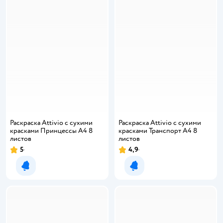
Раскраска Attivio с сухими
Раскраска Attivio с сухими
красками Принцессы А4 8
красками Транспорт А4 8
листов
листов
5
4,9
Уведомить о появлении
Уведомить о появлении