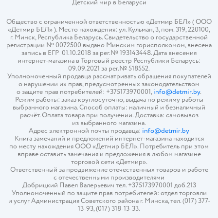
Детский мир в
Беларуси
Общество с ограниченной ответственностью «Детмир БЕЛ» ( ООО
«Детмир БЕЛ» ). Место нахождения: ул. Кульман, 3, пом. 319, 220100,
г. Минск, Республика Беларусь. Свидетельство о государственной
регистрации № 0072500 выдано Минским горисполкомом, внесена
запись в ЕГР 01.10.2018 за рег.№ 193143448. Дата внесения
интернет-магазина в Торговый реестр Республики Беларусь:
09.09.2021 за рег.№ 518552.
Уполномоченный продавца рассматривать обращения покупателей
о нарушении их прав, предусмотренных законодательством
о защите прав потребителей: +375173970001,
info@detmir.by
.
Режим работы: заказ круглосуточно, выдача по режиму работы
выбранного магазина. Способ оплаты: наличный и безналичный
расчёт. Оплата товара при получении. Доставка: самовывоз
из выбранного магазина.
Адрес электронной почты продавца:
info@detmir.by
Книга замечаний и предложений интернет-магазина находится
по месту нахождения ООО «Детмир БЕЛ». Потребитель при этом
вправе оставить замечания и предложения в любом магазине
торговой сети «Детмир».
Ответственный за продвижение отечественных товаров и работе
с отечественными производителями
Добрицкий Павел Валерьевич тел. +375173970001 доб.213
Уполномоченный по защите прав потребителей: отдел торговли
и услуг Администрация Советского района г. Минска, тел. (017) 377-
13-93, (017) 318-13-33.