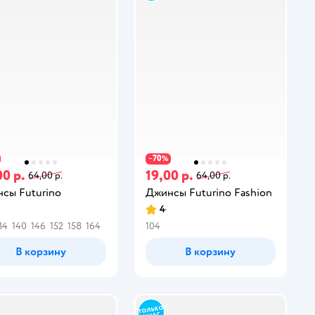
70
−
%
00 р.
19,00 р.
64,00 р.
64,00 р.
сы Futurino
Джинсы Futurino Fashion
4
34
140
146
152
158
164
104
В корзину
В корзину