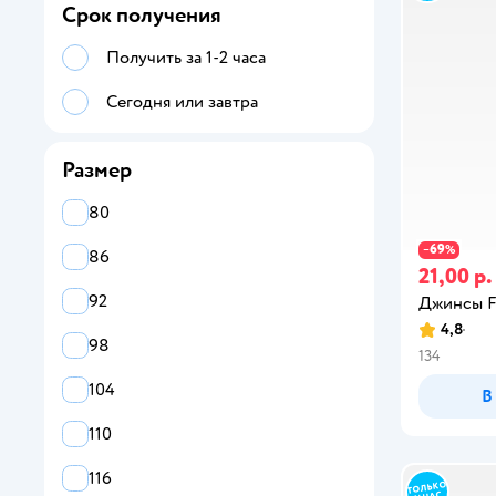
Комбинезоны и полукомбинезоны
Срок получения
Пляжная одежда
Получить за 1-2 часа
Легинсы и джеггинсы
Сегодня или завтра
Пиджаки и жакеты
Размер
Платья и сарафаны
80
Водолазки и лонгсливы
69
−
%
86
21,00 р.
Поло
92
Джинсы F
Спортивная одежда
4,8
98
134
Толстовки, свитшоты, худи
104
В
Футболки и топы
110
Школьная одежда
116