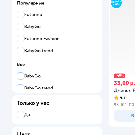
Популярные
Futurino
BabyGo
Futurino Fashion
BabyGo trend
Все
BabyGo
49
−
%
33,00 р
BabyGo trend
Джинсы F
4,7
Futurino
Только у нас
98
104
110
Futurino Fashion
Да
В
Цвет