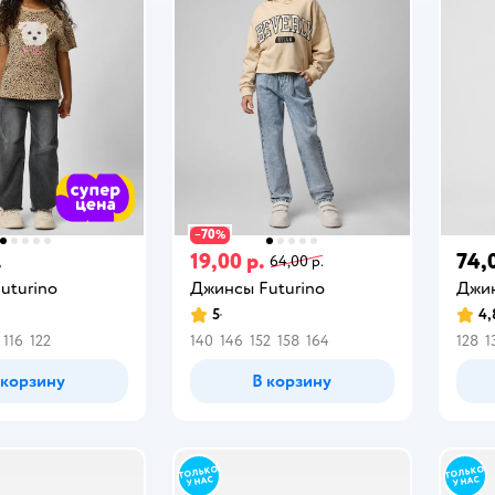
70
−
%
.
19,00 р.
74,
64,00 р.
uturino
Джинсы Futurino
Джин
5
4,
116
122
140
146
152
158
164
128
1
 корзину
В корзину