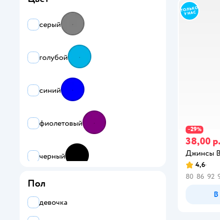
серый
голубой
синий
фиолетовый
29
−
%
38,00 р
Джинсы B
черный
4,6
80
86
92
Пол
бежевый
В
девочка