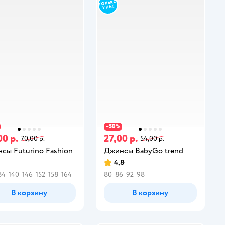
50
−
%
00 р.
27,00 р.
70,00 р.
54,00 р.
сы Futurino Fashion
Джинсы BabyGo trend
4,8
34
140
146
152
158
164
80
86
92
98
В корзину
В корзину