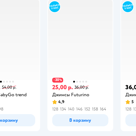
30
−
%
.
25,00 р.
36,
54,00 р.
36,00 р.
abyGo trend
Джинсы Futurino
Джин
4,9
5
98
128
134
140
146
152
158
164
128
1
 корзину
В корзину