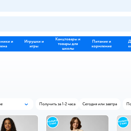
Канцтовары и
зники и
Игрушки и
Питание и
Д
товары для
иена
игры
кормление
к
школы
ые
Получить за 1-2 часа
Сегодня или завтра
П
Популярные