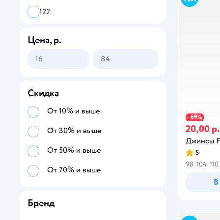
Юбки и шорты
122
Одежда для девочек
128
Цена, р.
Одежда для мальчиков
134
Одежда для малышей
140
146
Скидка
152
От 10% и выше
69
−
%
20,00 р.
158
От 30% и выше
Джинсы F
164
От 50% и выше
5
98
104
110
От 70% и выше
В
Бренд