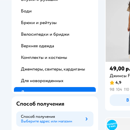
Боди
Брюки и рейтузы
Велосипедки и бриджи
Верхняя одежда
Комплекты и костюмы
49,00 р
Джемперы, свитеры, кардиганы
Джинсы F
Для новорожденных
4,9
98
104
110
Джинсы
В
Способ получения
Жилеты
Карнавальные костюмы и
Способ получения
аксессуары
Выберите адрес или магазин
Способ получения