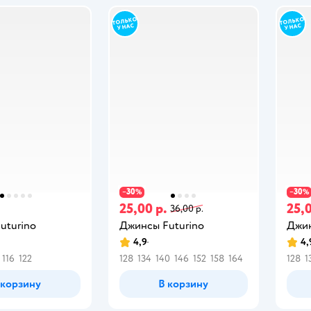
30
30
−
%
−
%
.
25,00 р.
25,0
36,00 р.
uturino
Джинсы Futurino
Джин
4,9
4,
116
122
128
134
140
146
152
158
164
128
1
 корзину
В корзину