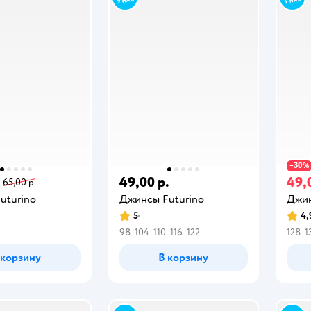
30
−
%
49,00 р.
49,
65,00 р.
uturino
Джинсы Futurino
Джин
5
4,
98
104
110
116
122
128
1
 корзину
В корзину