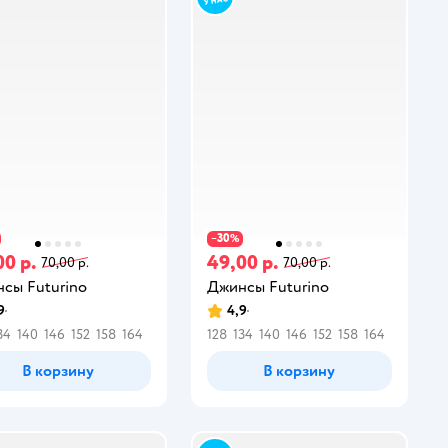
30
−
%
00 р.
49,00 р.
70,00 р.
70,00 р.
сы Futurino
Джинсы Futurino
9
4,9
34
140
146
152
158
164
128
134
140
146
152
158
164
В корзину
В корзину