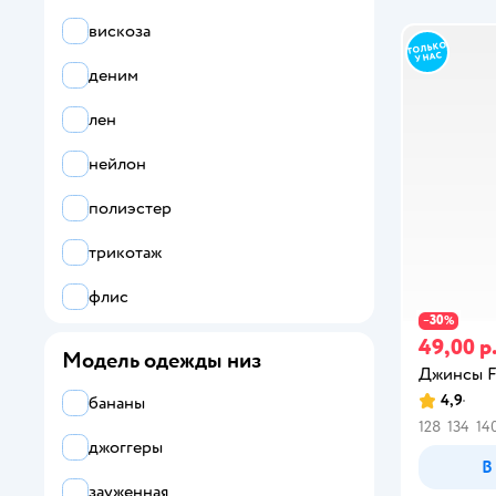
вискоза
деним
лен
нейлон
полиэстер
трикотаж
флис
30
−
%
хлопок
49,00 р
Модель одежды низ
Джинсы F
шерсть
4,9
бананы
128
134
14
эластан
джоггеры
В
зауженная