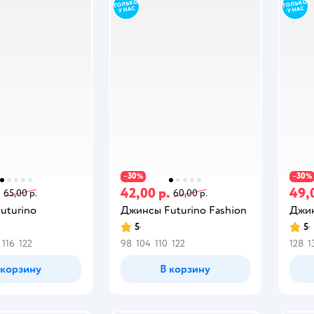
30
30
−
%
−
%
.
42,00 р.
49,
65,00 р.
60,00 р.
uturino
Джинсы Futurino Fashion
Джин
5
5
116
122
98
104
110
122
128
1
 корзину
В корзину