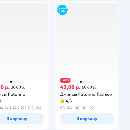
30
−
%
0 р.
42,00 р.
36,00 р.
60,00 р.
сы Futurino
Джинсы Futurino Fashion
9
4,8
34
140
146
152
158
164
98
104
110
116
122
В корзину
В корзину