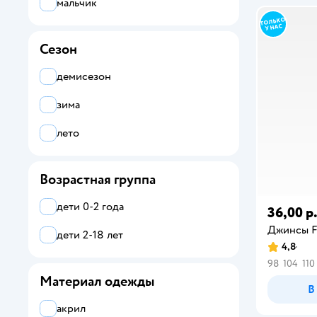
хаки
мальчик
Сезон
демисезон
зима
лето
Возрастная группа
дети 0-2 года
36,00 р
Джинсы F
дети 2-18 лет
4,8
98
104
110
Материал одежды
В
акрил