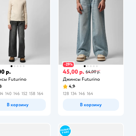
29
−
%
00 р.
45,00 р.
64,00 р.
сы Futurino
Джинсы Futurino
8
4,9
34
140
146
152
158
164
128
134
146
164
В корзину
В корзину