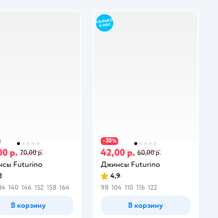
30
−
%
00 р.
42,00 р.
70,00 р.
60,00 р.
сы Futurino
Джинсы Futurino
2
4,9
34
140
146
152
158
164
98
104
110
116
122
В корзину
В корзину