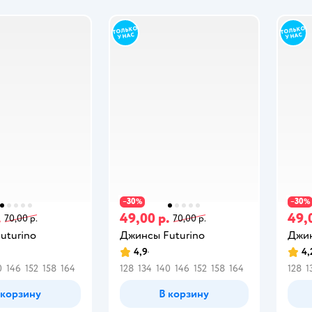
30
30
−
%
−
%
.
49,00 р.
49,
70,00 р.
70,00 р.
uturino
Джинсы Futurino
Джин
4,9
4,
0
146
152
158
164
128
134
140
146
152
158
164
128
1
 корзину
В корзину