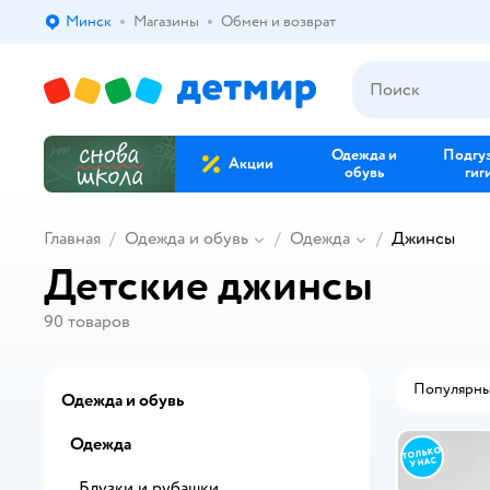
Минск
Магазины
Обмен и возврат
Выбор адреса доставки.
Одежда и
Подгу
Акции
обувь
гиг
Главная
Одежда и обувь
Одежда
Джинсы
Детские джинсы
90
товаров
Популярн
Одежда и обувь
Одежда
Блузки и рубашки