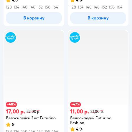
4,8
4,8
128
134
140
146
152
158
164
128
134
140
146
152
158
164
В корзину
В корзину
48
47
−
%
−
%
17,00 р.
11,00 р.
33,00 р.
21,00 р.
Велосипедки 2 шт Futurino
Велосипедки Futurino
Fashion
5
4,9
128
134
140
146
152
158
164