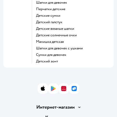
Шапки для девочек
Перчатки детские
Детские сумки
Детский галстук
Детские вязаные шапки
Детские солнечные очки
Манишка детская
Шапки для девочек с ушками
Сумки для девочек
Детский зонт
App Store
Google Play
AppGallery
RuStore
Интернет-магазин
Доставка и оплата