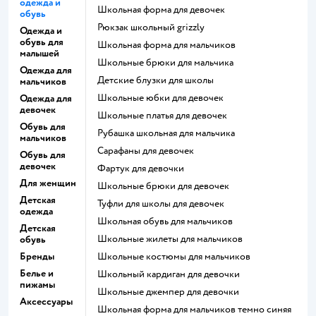
одежда и
Школьная форма для девочек
обувь
Рюкзак школьный grizzly
Одежда и
обувь для
Школьная форма для мальчиков
малышей
Школьные брюки для мальчика
Одежда для
Детские блузки для школы
мальчиков
Школьные юбки для девочек
Одежда для
девочек
Школьные платья для девочек
Обувь для
Рубашка школьная для мальчика
мальчиков
Сарафаны для девочек
Обувь для
девочек
Фартук для девочки
Для женщин
Школьные брюки для девочек
Детская
Туфли для школы для девочек
одежда
Школьная обувь для мальчиков
Детская
Школьные жилеты для мальчиков
обувь
Бренды
Школьные костюмы для мальчиков
Белье и
Школьный кардиган для девочки
пижамы
Школьные джемпер для девочки
Аксессуары
Школьная форма для мальчиков темно синяя