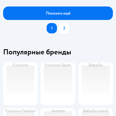
Показать ещё
1
2
Популярные бренды
Futurino
Futurino Sport
BabyGo
Futurino Fashion
Jomoto
BabyGo trend