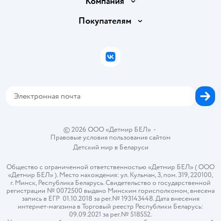
Компания
Обмен и возврат товара
Вакансии
Покупателям
Правила продажи
Подарочные карты
Политика конфиденциальности
Бонусные карты
Политика использования файлов cookie
ВКонтакте
Блог
Обратная связь
Магазины сети
Карта сайта
© 2026 ООО «Детмир БЕЛ»
•
Правовые условия пользования сайтом
Детский мир в
Беларуси
Общество с ограниченной ответственностью «Детмир БЕЛ» ( ООО
«Детмир БЕЛ» ). Место нахождения: ул. Кульман, 3, пом. 319, 220100,
г. Минск, Республика Беларусь. Свидетельство о государственной
регистрации № 0072500 выдано Минским горисполкомом, внесена
запись в ЕГР 01.10.2018 за рег.№ 193143448. Дата внесения
интернет-магазина в Торговый реестр Республики Беларусь:
09.09.2021 за рег.№ 518552.