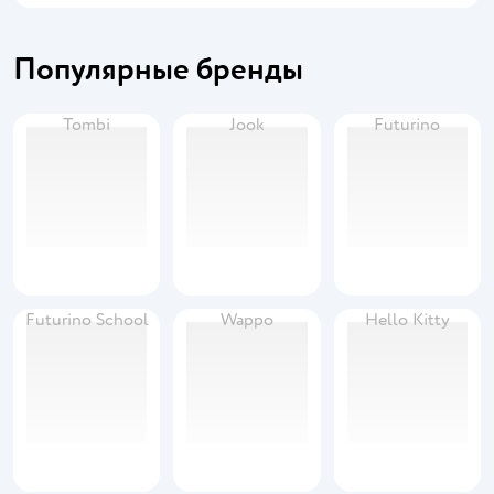
Популярные бренды
Tombi
Jook
Futurino
Futurino School
Wappo
Hello Kitty