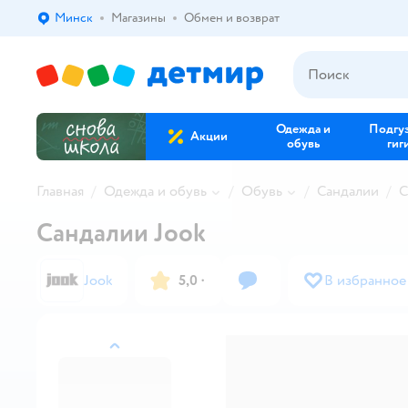
Минск
Магазины
Обмен и возврат
Выбор адреса доставки.
Одежда и
Подгу
Акции
обувь
гиг
Главная
Одежда и обувь
Обувь
Сандалии
С
Сандалии Jook
Jook
5,0
·
В избранное
назад