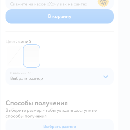
Скажите на кассе «Хочу как на сайте»
В магазине — по ценам сайта
В корзину
Цвет
:
синий
6745710
6745711
В наличии
27,
31
Выбрать размер
Способы получения
Выберите размер, чтобы увидеть доступные
способы получения
Выбрать размер