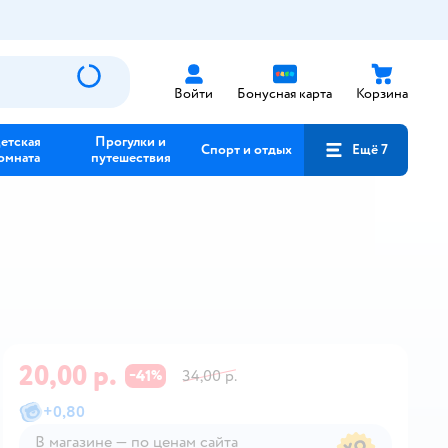
Войти
Бонусная карта
Корзина
етская
Прогулки и
Спорт и отдых
Ещё 7
омната
путешествия
20,00 р.
41
34,00 р.
−
%
+
0,80
В магазине — по ценам сайта