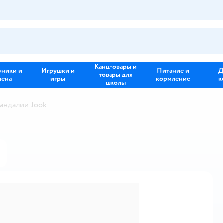
Канцтовары и
зники и
Игрушки и
Питание и
Д
товары для
иена
игры
кормление
к
школы
андалии Jook