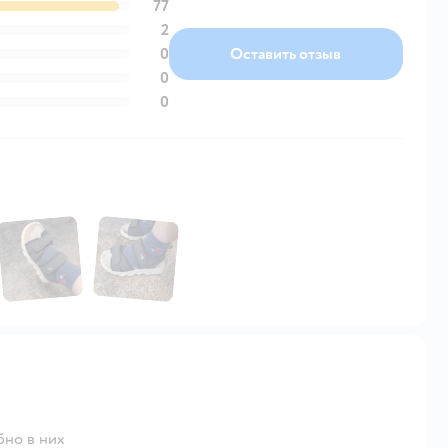
77
2
0
Оставить отзыв
0
0
бно в них