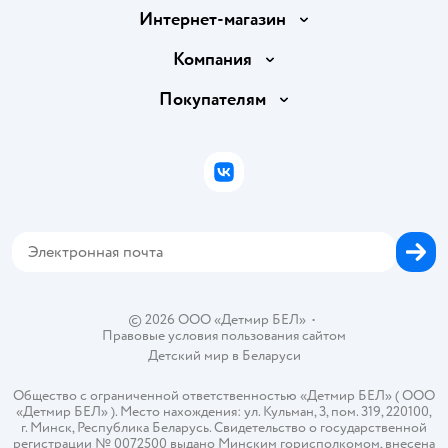
Интернет-магазин
Доставка и оплата
Компания
Обмен и возврат товара
Вакансии
Покупателям
Правила продажи
Подарочные карты
Политика конфиденциальности
Бонусные карты
Политика использования файлов cookie
ВКонтакте
Блог
Обратная связь
Магазины сети
Карта сайта
© 2026 ООО «Детмир БЕЛ»
•
Правовые условия пользования сайтом
Детский мир в
Беларуси
Общество с ограниченной ответственностью «Детмир БЕЛ» ( ООО
«Детмир БЕЛ» ). Место нахождения: ул. Кульман, 3, пом. 319, 220100,
г. Минск, Республика Беларусь. Свидетельство о государственной
регистрации № 0072500 выдано Минским горисполкомом, внесена