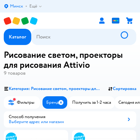
Минск
Ещё
Выбор адреса доставки.
Каталог
Рисование светом, проекторы
для рисования Attivio
9
товаров
Категория: Рисование светом, проекторы для рисования
Сортировка
Фильтры
Бренд
Получить за 1-2 часа
Сегодня ил
Закрыть
Способ получения
Выберите адрес или магазин
Способ получения