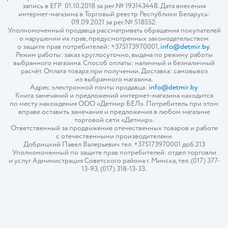
запись в ЕГР 01.10.2018 за рег.№ 193143448. Дата внесения
интернет-магазина в Торговый реестр Республики Беларусь:
09.09.2021 за рег.№ 518552.
Уполномоченный продавца рассматривать обращения покупателей
о нарушении их прав, предусмотренных законодательством
о защите прав потребителей: +375173970001,
info@detmir.by
.
Режим работы: заказ круглосуточно, выдача по режиму работы
выбранного магазина. Способ оплаты: наличный и безналичный
расчёт. Оплата товара при получении. Доставка: самовывоз
из выбранного магазина.
Адрес электронной почты продавца:
info@detmir.by
Книга замечаний и предложений интернет-магазина находится
по месту нахождения ООО «Детмир БЕЛ». Потребитель при этом
вправе оставить замечания и предложения в любом магазине
торговой сети «Детмир».
Ответственный за продвижение отечественных товаров и работе
с отечественными производителями
Добрицкий Павел Валерьевич тел. +375173970001 доб.213
Уполномоченный по защите прав потребителей: отдел торговли
и услуг Администрация Советского района г. Минска, тел. (017) 377-
13-93, (017) 318-13-33.