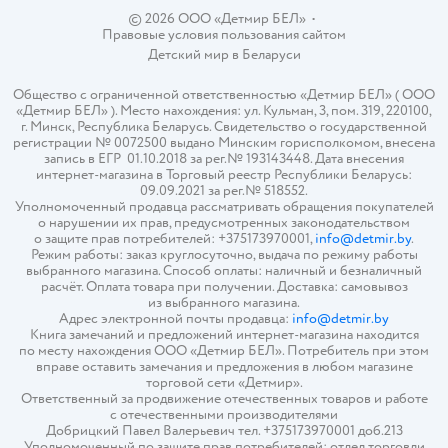
© 2026 ООО «Детмир БЕЛ»
•
Правовые условия пользования сайтом
Детский мир в
Беларуси
Общество с ограниченной ответственностью «Детмир БЕЛ» ( ООО
«Детмир БЕЛ» ). Место нахождения: ул. Кульман, 3, пом. 319, 220100,
г. Минск, Республика Беларусь. Свидетельство о государственной
регистрации № 0072500 выдано Минским горисполкомом, внесена
запись в ЕГР 01.10.2018 за рег.№ 193143448. Дата внесения
интернет-магазина в Торговый реестр Республики Беларусь:
09.09.2021 за рег.№ 518552.
Уполномоченный продавца рассматривать обращения покупателей
о нарушении их прав, предусмотренных законодательством
о защите прав потребителей: +375173970001,
info@detmir.by
.
Режим работы: заказ круглосуточно, выдача по режиму работы
выбранного магазина. Способ оплаты: наличный и безналичный
расчёт. Оплата товара при получении. Доставка: самовывоз
из выбранного магазина.
Адрес электронной почты продавца:
info@detmir.by
Книга замечаний и предложений интернет-магазина находится
по месту нахождения ООО «Детмир БЕЛ». Потребитель при этом
вправе оставить замечания и предложения в любом магазине
торговой сети «Детмир».
Ответственный за продвижение отечественных товаров и работе
с отечественными производителями
Добрицкий Павел Валерьевич тел. +375173970001 доб.213
Уполномоченный по защите прав потребителей: отдел торговли